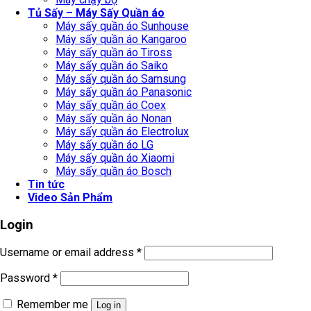
Tủ Sấy – Máy Sấy Quần áo
Máy sấy quần áo Sunhouse
Máy sấy quần áo Kangaroo
Máy sấy quần áo Tiross
Máy sấy quần áo Saiko
Máy sấy quần áo Samsung
Máy sấy quần áo Panasonic
Máy sấy quần áo Coex
Máy sấy quần áo Nonan
Máy sấy quần áo Electrolux
Máy sấy quần áo LG
Máy sấy quần áo Xiaomi
Máy sấy quần áo Bosch
Tin tức
Video Sản Phẩm
Login
Username or email address
*
Password
*
Remember me
Log in