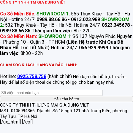
CÔNG TY TNHH TM GIA DỤNG VIỆT
Cơ Sở Miền Bắc:
SHOWROOM 1:
555 Thụy Khuê - Tây Hồ - Hà
Nội Hotline 24/7:
0989.88.66.86 - 0913.023.989
SHOWROOM
2:
532 Thụy Khuê - Tây Hồ - Hà Nội Hotline 24/7:
0523.345678 -
0989.88.66.86
Thời gian làm việc
: 8h - 22h
Cơ Sở Miền Nam:
SHOWROOM 1
: Số 137 Nguyễn Phúc Nguyên
- Phường 10 - Quận 3 - TP.HCM
(Liên Hệ trước Khi Qua Để
Nhận Hỗ Trợ Tốt Nhất)
Hotline 24/7:
056.929.9999
Thời gian
làm việc
: 8h30 - 22h
CHĂM SÓC KHÁCH HÀNG VÀ BẢO HÀNH:
Hotline
:
0925.758.758
(hành chính)
Nếu bạn cần hỗ trợ, tư vấn...
Hãy để lại số điện thoại để chúng tôi gọi cho bạn ngay nhé.
CÔNG TY TNHH THƯƠNG MẠI GIA DỤNG VIỆT
MST: 0105994366.
Địa chỉ: Số 15 ngõ 121 phố Trung Kiên, phường
Tây Tựu, TP Hà Nội
[/ux_html] [/col]