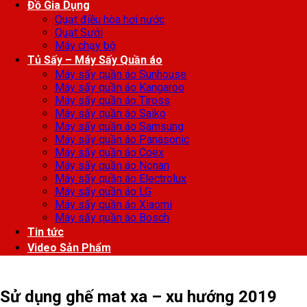
Đồ Gia Dụng
Quạt điều hòa hơi nước
Quạt Sưởi
Máy chạy bộ
Tủ Sấy – Máy Sấy Quần áo
Máy sấy quần áo Sunhouse
Máy sấy quần áo Kangaroo
Máy sấy quần áo Tiross
Máy sấy quần áo Saiko
Máy sấy quần áo Samsung
Máy sấy quần áo Panasonic
Máy sấy quần áo Coex
Máy sấy quần áo Nonan
Máy sấy quần áo Electrolux
Máy sấy quần áo LG
Máy sấy quần áo Xiaomi
Máy sấy quần áo Bosch
Tin tức
Video Sản Phẩm
Sử dụng ghế mat xa – xu hướng 2019