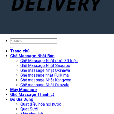
Search
for:
Trang chủ
Ghế Massage Nhật Bản
Ghế Massage Nhật dưới 30 triệu
Ghế Massage Nhật Saporoo
Ghế massage Nhật Okinawa
Ghế massage nhật Fujikima
Ghế massage Nhật Kangwon
Ghế massage Nhật Okazaki
Máy Massage
Ghế Massage Thanh Lý
Đồ Gia Dụng
Quạt điều hòa hơi nước
Quạt Sưởi
Máy chạy bộ