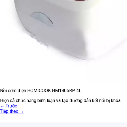
Nồi cơm điện HOMICOOK HM1805RP 4L
Hiện cả chức năng bình luận và tạo đường dẫn kết nối bị khóa.
←
Trước
Tiếp theo
→