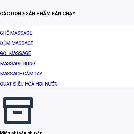
CÁC DÒNG SẢN PHẨM BÁN CHẠY
GHẾ MASSAGE
ĐỆM MASSAGE
GỐI MASSAGE
MASSAGE BỤNG
MASSAGE CẦM TAY
QUẠT ĐIỀU HOÀ HƠI NƯỚC
Miễn phí vận chuyển