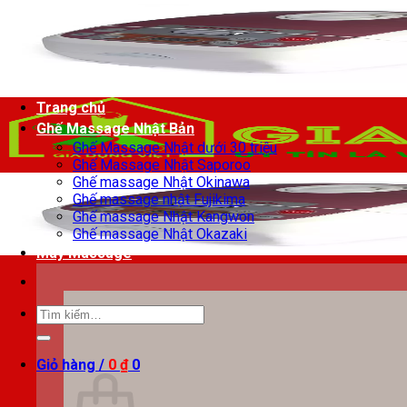
Chuyển
đến
nội
dung
Trang chủ
Ghế Massage Nhật Bản
Ghế Massage Nhật dưới 30 triệu
Ghế Massage Nhật Saporoo
Ghế massage Nhật Okinawa
Ghế massage nhật Fujikima
Ghế massage Nhật Kangwon
Ghế massage Nhật Okazaki
Máy Massage
Tìm
kiếm:
Giỏ hàng /
0
₫
0