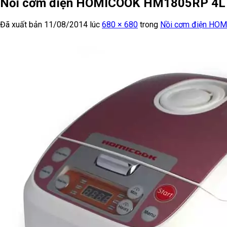
Nồi cơm điện HOMICOOK HM1805RP 4L
Đã xuất bản
11/08/2014
lúc
680 × 680
trong
Nồi cơm điện HO