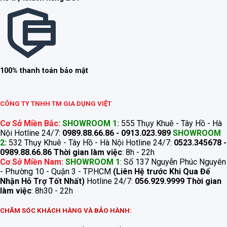
100% thanh toán bảo mật
CÔNG TY TNHH TM GIA DỤNG VIỆT
Cơ Sở Miền Bắc:
SHOWROOM 1:
555 Thụy Khuê - Tây Hồ - Hà
Nội Hotline 24/7:
0989.88.66.86 - 0913.023.989
SHOWROOM
2:
532 Thụy Khuê - Tây Hồ - Hà Nội Hotline 24/7:
0523.345678 -
0989.88.66.86
Thời gian làm việc
: 8h - 22h
Cơ Sở Miền Nam:
SHOWROOM 1
: Số 137 Nguyễn Phúc Nguyên
- Phường 10 - Quận 3 - TP.HCM
(Liên Hệ trước Khi Qua Để
Nhận Hỗ Trợ Tốt Nhất)
Hotline 24/7:
056.929.9999
Thời gian
làm việc
: 8h30 - 22h
CHĂM SÓC KHÁCH HÀNG VÀ BẢO HÀNH: