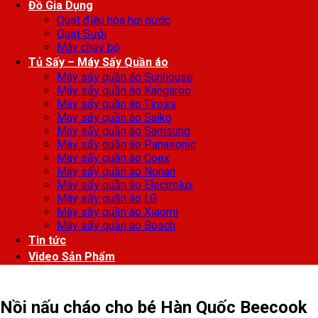
Đồ Gia Dụng
Quạt điều hòa hơi nước
Quạt Sưởi
Máy chạy bộ
Tủ Sấy – Máy Sấy Quần áo
Máy sấy quần áo Sunhouse
Máy sấy quần áo Kangaroo
Máy sấy quần áo Tiross
Máy sấy quần áo Saiko
Máy sấy quần áo Samsung
Máy sấy quần áo Panasonic
Máy sấy quần áo Coex
Máy sấy quần áo Nonan
Máy sấy quần áo Electrolux
Máy sấy quần áo LG
Máy sấy quần áo Xiaomi
Máy sấy quần áo Bosch
Tin tức
Video Sản Phẩm
Nồi nấu cháo cho bé Hàn Quốc Beecook