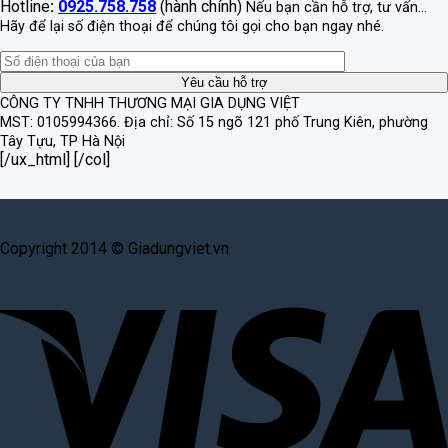
Hotline
:
0925.758.758
(hành chính)
Nếu bạn cần hỗ trợ, tư vấn...
Hãy để lại số điện thoại để chúng tôi gọi cho bạn ngay nhé.
CÔNG TY TNHH THƯƠNG MẠI GIA DỤNG VIỆT
MST: 0105994366.
Địa chỉ: Số 15 ngõ 121 phố Trung Kiên, phường
Tây Tựu, TP Hà Nội
[/ux_html] [/col]
Copyright 2014 © Giadungviet.vn