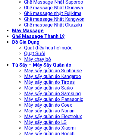
Ghế Massage Nhật Saporoo
Ghế massage Nhật Okinawa
Ghế massage nhật Fujikima
Ghế massage Nhật Kangwon
Ghế massage Nhật Okazaki
Máy Massage
Ghế Massage Thanh Lý
Đồ Gia Dụng
Quạt điều hòa hơi nước
Quạt Sưởi
Máy chạy bộ
Tủ Sấy – Máy Sấy Quần áo
Máy sấy quần áo Sunhouse
Máy sấy quần áo Kangaroo
Máy sấy quần áo Tiross
Máy sấy quần áo Saiko
Máy sấy quần áo Samsung
Máy sấy quần áo Panasonic
Máy sấy quần áo Coex
Máy sấy quần áo Nonan
Máy sấy quần áo Electrolux
Máy sấy quần áo LG
Máy sấy quần áo Xiaomi
Máy sấy quần áo Bosch