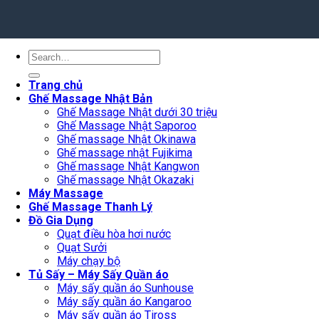
Search
for:
Trang chủ
Ghế Massage Nhật Bản
Ghế Massage Nhật dưới 30 triệu
Ghế Massage Nhật Saporoo
Ghế massage Nhật Okinawa
Ghế massage nhật Fujikima
Ghế massage Nhật Kangwon
Ghế massage Nhật Okazaki
Máy Massage
Ghế Massage Thanh Lý
Đồ Gia Dụng
Quạt điều hòa hơi nước
Quạt Sưởi
Máy chạy bộ
Tủ Sấy – Máy Sấy Quần áo
Máy sấy quần áo Sunhouse
Máy sấy quần áo Kangaroo
Máy sấy quần áo Tiross