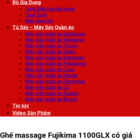
Đồ Gia Dụng
Quạt điều hòa hơi nước
Quạt Sưởi
Máy chạy bộ
Tủ Sấy – Máy Sấy Quần áo
Máy sấy quần áo Sunhouse
Máy sấy quần áo Kangaroo
Máy sấy quần áo Tiross
Máy sấy quần áo Saiko
Máy sấy quần áo Samsung
Máy sấy quần áo Panasonic
Máy sấy quần áo Coex
Máy sấy quần áo Nonan
Máy sấy quần áo Electrolux
Máy sấy quần áo LG
Máy sấy quần áo Xiaomi
Máy sấy quần áo Bosch
Tin tức
Video Sản Phẩm
Ghế massage Fujikima 1100GLX có giá