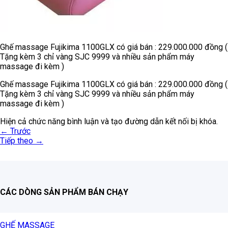
Ghế massage Fujikima 1100GLX có giá bán : 229.000.000 đồng (
Tặng kèm 3 chỉ vàng SJC 9999 và nhiều sản phẩm máy
massage đi kèm )
Ghế massage Fujikima 1100GLX có giá bán : 229.000.000 đồng (
Tặng kèm 3 chỉ vàng SJC 9999 và nhiều sản phẩm máy
massage đi kèm )
Hiện cả chức năng bình luận và tạo đường dẫn kết nối bị khóa.
←
Trước
Tiếp theo
→
CÁC DÒNG SẢN PHẨM BÁN CHẠY
GHẾ MASSAGE