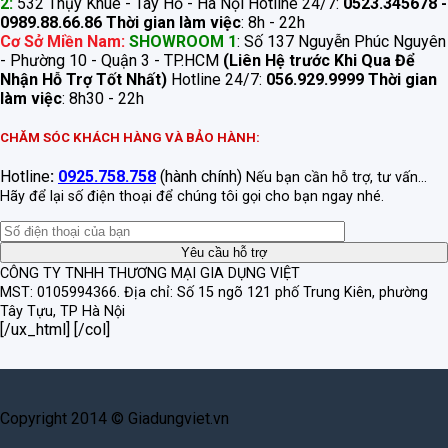
2:
532 Thụy Khuê - Tây Hồ - Hà Nội Hotline 24/7:
0523.345678 -
0989.88.66.86
Thời gian làm việc
: 8h - 22h
Cơ Sở Miền Nam:
SHOWROOM 1
: Số 137 Nguyễn Phúc Nguyên
- Phường 10 - Quận 3 - TP.HCM
(Liên Hệ trước Khi Qua Để
Nhận Hỗ Trợ Tốt Nhất)
Hotline 24/7:
056.929.9999
Thời gian
làm việc
: 8h30 - 22h
CHĂM SÓC KHÁCH HÀNG VÀ BẢO HÀNH:
Hotline
:
0925.758.758
(hành chính)
Nếu bạn cần hỗ trợ, tư vấn...
Hãy để lại số điện thoại để chúng tôi gọi cho bạn ngay nhé.
CÔNG TY TNHH THƯƠNG MẠI GIA DỤNG VIỆT
MST: 0105994366.
Địa chỉ: Số 15 ngõ 121 phố Trung Kiên, phường
Tây Tựu, TP Hà Nội
[/ux_html] [/col]
Copyright 2014 © Giadungviet.vn