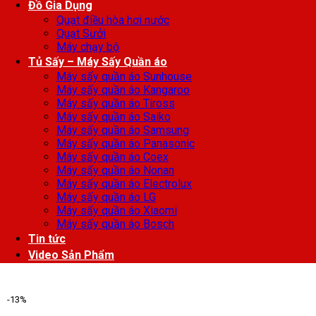
Đồ Gia Dụng
Quạt điều hòa hơi nước
Quạt Sưởi
Máy chạy bộ
Tủ Sấy – Máy Sấy Quần áo
Máy sấy quần áo Sunhouse
Máy sấy quần áo Kangaroo
Máy sấy quần áo Tiross
Máy sấy quần áo Saiko
Máy sấy quần áo Samsung
Máy sấy quần áo Panasonic
Máy sấy quần áo Coex
Máy sấy quần áo Nonan
Máy sấy quần áo Electrolux
Máy sấy quần áo LG
Máy sấy quần áo Xiaomi
Máy sấy quần áo Bosch
Tin tức
Video Sản Phẩm
-13%