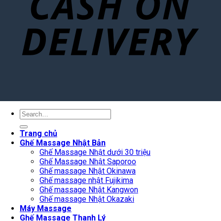
Search
for:
Trang chủ
Ghế Massage Nhật Bản
Ghế Massage Nhật dưới 30 triệu
Ghế Massage Nhật Saporoo
Ghế massage Nhật Okinawa
Ghế massage nhật Fujikima
Ghế massage Nhật Kangwon
Ghế massage Nhật Okazaki
Máy Massage
Ghế Massage Thanh Lý