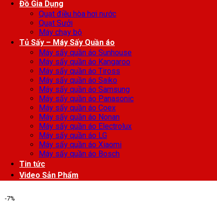
Đồ Gia Dụng
Quạt điều hòa hơi nước
Quạt Sưởi
Máy chạy bộ
Tủ Sấy – Máy Sấy Quần áo
Máy sấy quần áo Sunhouse
Máy sấy quần áo Kangaroo
Máy sấy quần áo Tiross
Máy sấy quần áo Saiko
Máy sấy quần áo Samsung
Máy sấy quần áo Panasonic
Máy sấy quần áo Coex
Máy sấy quần áo Nonan
Máy sấy quần áo Electrolux
Máy sấy quần áo LG
Máy sấy quần áo Xiaomi
Máy sấy quần áo Bosch
Tin tức
Video Sản Phẩm
-7%