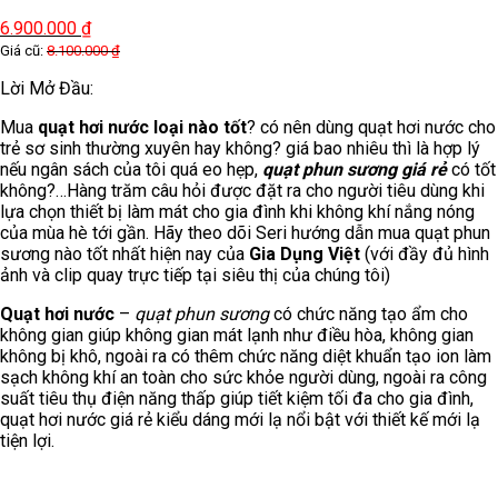
6.900.000
₫
Giá cũ:
8.100.000
₫
Lời Mở Đầu:
Mua
quạt hơi nước loại nào tốt
? có nên dùng quạt hơi nước cho
trẻ sơ sinh thường xuyên hay không? giá bao nhiêu thì là hợp lý
nếu ngân sách của tôi quá eo hẹp,
quạt phun sương giá rẻ
có tốt
không?…Hàng trăm câu hỏi được đặt ra cho người tiêu dùng khi
lựa chọn thiết bị làm mát cho gia đình khi không khí nắng nóng
của mùa hè tới gần. Hãy theo dõi Seri hướng dẫn mua quạt phun
sương nào tốt nhất hiện nay của
Gia Dụng Việt
(với đầy đủ hình
ảnh và clip quay trực tiếp tại siêu thị của chúng tôi)
Quạt hơi nước
–
quạt phun sương
có chức năng tạo ẩm cho
không gian giúp không gian mát lạnh như điều hòa, không gian
không bị khô, ngoài ra có thêm chức năng diệt khuẩn tạo ion làm
sạch không khí an toàn cho sức khỏe người dùng, ngoài ra công
suất tiêu thụ điện năng thấp giúp tiết kiệm tối đa cho gia đình,
quạt hơi nước giá rẻ kiểu dáng mới lạ nổi bật với thiết kế mới lạ
tiện lợi.