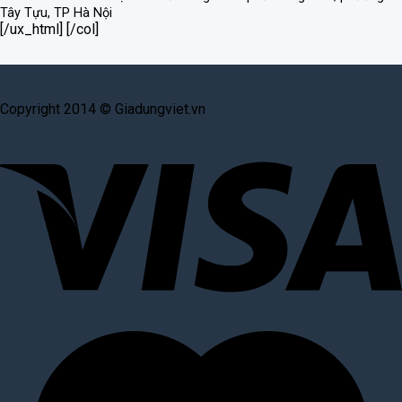
Tây Tựu, TP Hà Nội
[/ux_html] [/col]
Copyright 2014 © Giadungviet.vn