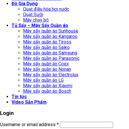
Đồ Gia Dụng
Quạt điều hòa hơi nước
Quạt Sưởi
Máy chạy bộ
Tủ Sấy – Máy Sấy Quần áo
Máy sấy quần áo Sunhouse
Máy sấy quần áo Kangaroo
Máy sấy quần áo Tiross
Máy sấy quần áo Saiko
Máy sấy quần áo Samsung
Máy sấy quần áo Panasonic
Máy sấy quần áo Coex
Máy sấy quần áo Nonan
Máy sấy quần áo Electrolux
Máy sấy quần áo LG
Máy sấy quần áo Xiaomi
Máy sấy quần áo Bosch
Tin tức
Video Sản Phẩm
Login
Username or email address
*