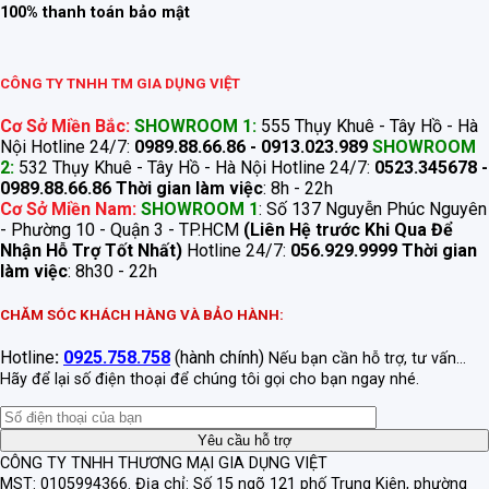
100% thanh toán bảo mật
CÔNG TY TNHH TM GIA DỤNG VIỆT
Cơ Sở Miền Bắc:
SHOWROOM 1:
555 Thụy Khuê - Tây Hồ - Hà
Nội Hotline 24/7:
0989.88.66.86 - 0913.023.989
SHOWROOM
2:
532 Thụy Khuê - Tây Hồ - Hà Nội Hotline 24/7:
0523.345678 -
0989.88.66.86
Thời gian làm việc
: 8h - 22h
Cơ Sở Miền Nam:
SHOWROOM 1
: Số 137 Nguyễn Phúc Nguyên
- Phường 10 - Quận 3 - TP.HCM
(Liên Hệ trước Khi Qua Để
Nhận Hỗ Trợ Tốt Nhất)
Hotline 24/7:
056.929.9999
Thời gian
làm việc
: 8h30 - 22h
CHĂM SÓC KHÁCH HÀNG VÀ BẢO HÀNH:
Hotline
:
0925.758.758
(hành chính)
Nếu bạn cần hỗ trợ, tư vấn...
Hãy để lại số điện thoại để chúng tôi gọi cho bạn ngay nhé.
CÔNG TY TNHH THƯƠNG MẠI GIA DỤNG VIỆT
MST: 0105994366.
Địa chỉ: Số 15 ngõ 121 phố Trung Kiên, phường