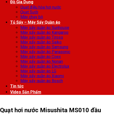
Đồ Gia Dụng
Quạt điều hòa hơi nước
Quạt Sưởi
Máy chạy bộ
Tủ Sấy – Máy Sấy Quần áo
Máy sấy quần áo Sunhouse
Máy sấy quần áo Kangaroo
Máy sấy quần áo Tiross
Máy sấy quần áo Saiko
Máy sấy quần áo Samsung
Máy sấy quần áo Panasonic
Máy sấy quần áo Coex
Máy sấy quần áo Nonan
Máy sấy quần áo Electrolux
Máy sấy quần áo LG
Máy sấy quần áo Xiaomi
Máy sấy quần áo Bosch
Tin tức
Video Sản Phẩm
Quạt hơi nước Misushita MS010 đầu