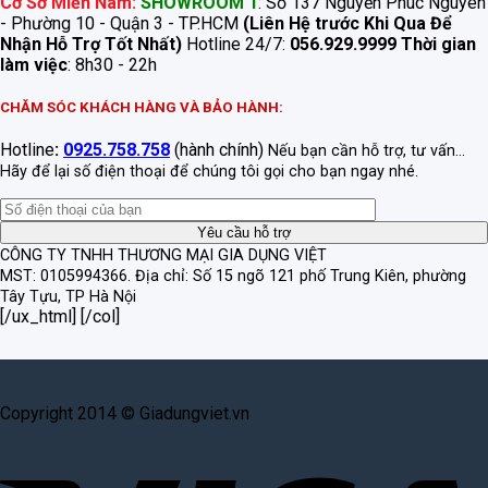
Cơ Sở Miền Nam:
SHOWROOM 1
: Số 137 Nguyễn Phúc Nguyên
- Phường 10 - Quận 3 - TP.HCM
(Liên Hệ trước Khi Qua Để
Nhận Hỗ Trợ Tốt Nhất)
Hotline 24/7:
056.929.9999
Thời gian
làm việc
: 8h30 - 22h
CHĂM SÓC KHÁCH HÀNG VÀ BẢO HÀNH:
Hotline
:
0925.758.758
(hành chính)
Nếu bạn cần hỗ trợ, tư vấn...
Hãy để lại số điện thoại để chúng tôi gọi cho bạn ngay nhé.
CÔNG TY TNHH THƯƠNG MẠI GIA DỤNG VIỆT
MST: 0105994366.
Địa chỉ: Số 15 ngõ 121 phố Trung Kiên, phường
Tây Tựu, TP Hà Nội
[/ux_html] [/col]
Copyright 2014 © Giadungviet.vn