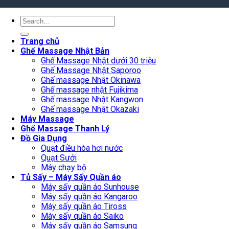
Search
for:
Trang chủ
Ghế Massage Nhật Bản
Ghế Massage Nhật dưới 30 triệu
Ghế Massage Nhật Saporoo
Ghế massage Nhật Okinawa
Ghế massage nhật Fujikima
Ghế massage Nhật Kangwon
Ghế massage Nhật Okazaki
Máy Massage
Ghế Massage Thanh Lý
Đồ Gia Dụng
Quạt điều hòa hơi nước
Quạt Sưởi
Máy chạy bộ
Tủ Sấy – Máy Sấy Quần áo
Máy sấy quần áo Sunhouse
Máy sấy quần áo Kangaroo
Máy sấy quần áo Tiross
Máy sấy quần áo Saiko
Máy sấy quần áo Samsung