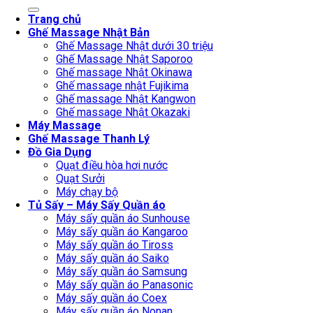
for:
Trang chủ
Ghế Massage Nhật Bản
Ghế Massage Nhật dưới 30 triệu
Ghế Massage Nhật Saporoo
Ghế massage Nhật Okinawa
Ghế massage nhật Fujikima
Ghế massage Nhật Kangwon
Ghế massage Nhật Okazaki
Máy Massage
Ghế Massage Thanh Lý
Đồ Gia Dụng
Quạt điều hòa hơi nước
Quạt Sưởi
Máy chạy bộ
Tủ Sấy – Máy Sấy Quần áo
Máy sấy quần áo Sunhouse
Máy sấy quần áo Kangaroo
Máy sấy quần áo Tiross
Máy sấy quần áo Saiko
Máy sấy quần áo Samsung
Máy sấy quần áo Panasonic
Máy sấy quần áo Coex
Máy sấy quần áo Nonan