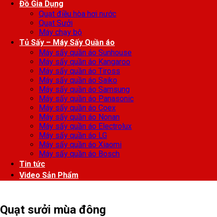
Đồ Gia Dụng
Quạt điều hòa hơi nước
Quạt Sưởi
Máy chạy bộ
Tủ Sấy – Máy Sấy Quần áo
Máy sấy quần áo Sunhouse
Máy sấy quần áo Kangaroo
Máy sấy quần áo Tiross
Máy sấy quần áo Saiko
Máy sấy quần áo Samsung
Máy sấy quần áo Panasonic
Máy sấy quần áo Coex
Máy sấy quần áo Nonan
Máy sấy quần áo Electrolux
Máy sấy quần áo LG
Máy sấy quần áo Xiaomi
Máy sấy quần áo Bosch
Tin tức
Video Sản Phẩm
Quạt sưởi mùa đông