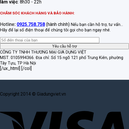
làm việc
: 8h30 - 22h
CHĂM SÓC KHÁCH HÀNG VÀ BẢO HÀNH:
Hotline
:
0925.758.758
(hành chính)
Nếu bạn cần hỗ trợ, tư vấn...
Hãy để lại số điện thoại để chúng tôi gọi cho bạn ngay nhé.
CÔNG TY TNHH THƯƠNG MẠI GIA DỤNG VIỆT
MST: 0105994366.
Địa chỉ: Số 15 ngõ 121 phố Trung Kiên, phường
Tây Tựu, TP Hà Nội
[/ux_html] [/col]
Copyright 2014 © Giadungviet.vn