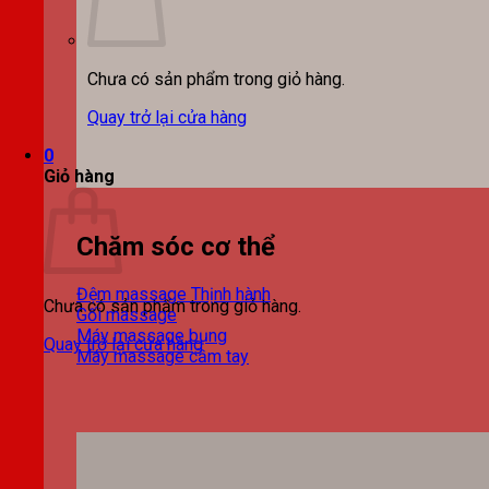
Chưa có sản phẩm trong giỏ hàng.
Quay trở lại cửa hàng
0
Giỏ hàng
Chăm sóc cơ thể
Đệm massage
Chưa có sản phẩm trong giỏ hàng.
Gối massage
Máy massage bụng
Quay trở lại cửa hàng
Máy massage cầm tay