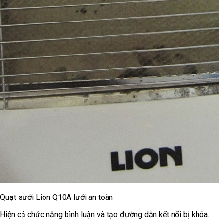
Quạt sưởi Lion Q10A lưới an toàn
Hiện cả chức năng bình luận và tạo đường dẫn kết nối bị khóa.