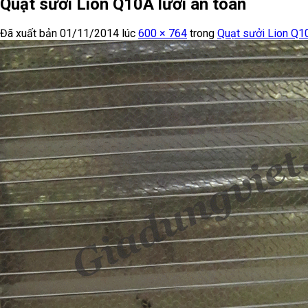
Quạt sưởi Lion Q10A lưới an toàn
Đã xuất bản
01/11/2014
lúc
600 × 764
trong
Quạt sưởi Lion Q10