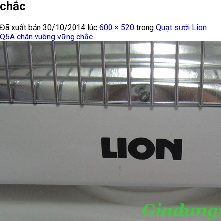
chắc
Đã xuất bản
30/10/2014
lúc
600 × 520
trong
Quạt sưởi Lion
Q5A chân vuông vững chắc