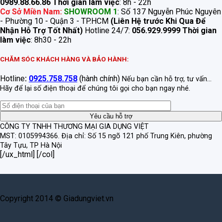
0989.88.66.86
Thời gian làm việc
: 8h - 22h
Cơ Sở Miền Nam:
SHOWROOM 1
: Số 137 Nguyễn Phúc Nguyên
- Phường 10 - Quận 3 - TP.HCM
(Liên Hệ trước Khi Qua Để
Nhận Hỗ Trợ Tốt Nhất)
Hotline 24/7:
056.929.9999
Thời gian
làm việc
: 8h30 - 22h
CHĂM SÓC KHÁCH HÀNG VÀ BẢO HÀNH:
Hotline
:
0925.758.758
(hành chính)
Nếu bạn cần hỗ trợ, tư vấn...
Hãy để lại số điện thoại để chúng tôi gọi cho bạn ngay nhé.
CÔNG TY TNHH THƯƠNG MẠI GIA DỤNG VIỆT
MST: 0105994366.
Địa chỉ: Số 15 ngõ 121 phố Trung Kiên, phường
Tây Tựu, TP Hà Nội
[/ux_html] [/col]
Copyright 2014 © Giadungviet.vn