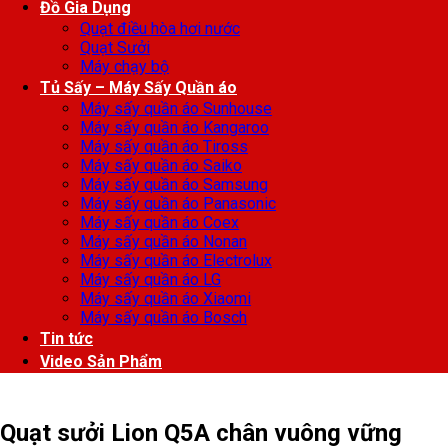
Đồ Gia Dụng
Quạt điều hòa hơi nước
Quạt Sưởi
Máy chạy bộ
Tủ Sấy – Máy Sấy Quần áo
Máy sấy quần áo Sunhouse
Máy sấy quần áo Kangaroo
Máy sấy quần áo Tiross
Máy sấy quần áo Saiko
Máy sấy quần áo Samsung
Máy sấy quần áo Panasonic
Máy sấy quần áo Coex
Máy sấy quần áo Nonan
Máy sấy quần áo Electrolux
Máy sấy quần áo LG
Máy sấy quần áo Xiaomi
Máy sấy quần áo Bosch
Tin tức
Video Sản Phẩm
Quạt sưởi Lion Q5A chân vuông vững