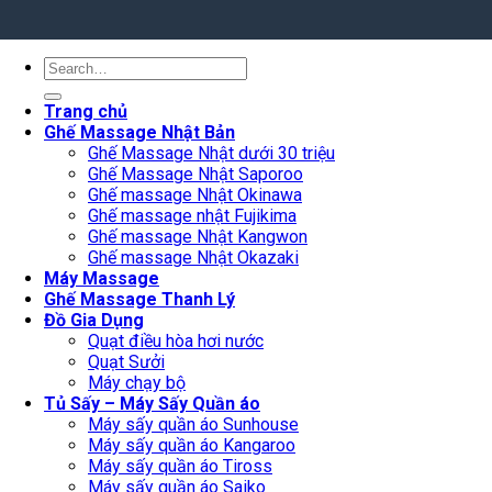
Search
for:
Trang chủ
Ghế Massage Nhật Bản
Ghế Massage Nhật dưới 30 triệu
Ghế Massage Nhật Saporoo
Ghế massage Nhật Okinawa
Ghế massage nhật Fujikima
Ghế massage Nhật Kangwon
Ghế massage Nhật Okazaki
Máy Massage
Ghế Massage Thanh Lý
Đồ Gia Dụng
Quạt điều hòa hơi nước
Quạt Sưởi
Máy chạy bộ
Tủ Sấy – Máy Sấy Quần áo
Máy sấy quần áo Sunhouse
Máy sấy quần áo Kangaroo
Máy sấy quần áo Tiross
Máy sấy quần áo Saiko