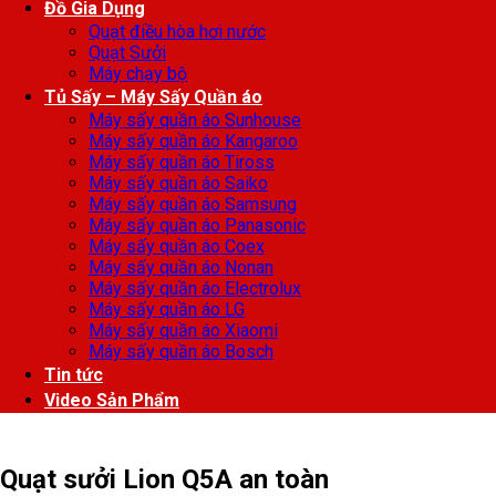
Đồ Gia Dụng
Quạt điều hòa hơi nước
Quạt Sưởi
Máy chạy bộ
Tủ Sấy – Máy Sấy Quần áo
Máy sấy quần áo Sunhouse
Máy sấy quần áo Kangaroo
Máy sấy quần áo Tiross
Máy sấy quần áo Saiko
Máy sấy quần áo Samsung
Máy sấy quần áo Panasonic
Máy sấy quần áo Coex
Máy sấy quần áo Nonan
Máy sấy quần áo Electrolux
Máy sấy quần áo LG
Máy sấy quần áo Xiaomi
Máy sấy quần áo Bosch
Tin tức
Video Sản Phẩm
Quạt sưởi Lion Q5A an toàn