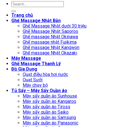
Search
for:
Trang chủ
Ghế Massage Nhật Bản
Ghế Massage Nhật dưới 30 triệu
Ghế Massage Nhật Saporoo
Ghế massage Nhật Okinawa
Ghế massage nhật Fujikima
Ghế massage Nhật Kangwon
Ghế massage Nhật Okazaki
Máy Massage
Ghế Massage Thanh Lý
Đồ Gia Dụng
Quạt điều hòa hơi nước
Quạt Sưởi
Máy chạy bộ
Tủ Sấy – Máy Sấy Quần áo
Máy sấy quần áo Sunhouse
Máy sấy quần áo Kangaroo
Máy sấy quần áo Tiross
Máy sấy quần áo Saiko
Máy sấy quần áo Samsung
Máy sấy quần áo Panasonic