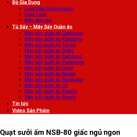
Đồ Gia Dụng
Quạt điều hòa hơi nước
Quạt Sưởi
Máy chạy bộ
Tủ Sấy – Máy Sấy Quần áo
Máy sấy quần áo Sunhouse
Máy sấy quần áo Kangaroo
Máy sấy quần áo Tiross
Máy sấy quần áo Saiko
Máy sấy quần áo Samsung
Máy sấy quần áo Panasonic
Máy sấy quần áo Coex
Máy sấy quần áo Nonan
Máy sấy quần áo Electrolux
Máy sấy quần áo LG
Máy sấy quần áo Xiaomi
Máy sấy quần áo Bosch
Tin tức
Video Sản Phẩm
Quạt sưởi ấm NSB-80 giấc ngủ ngon