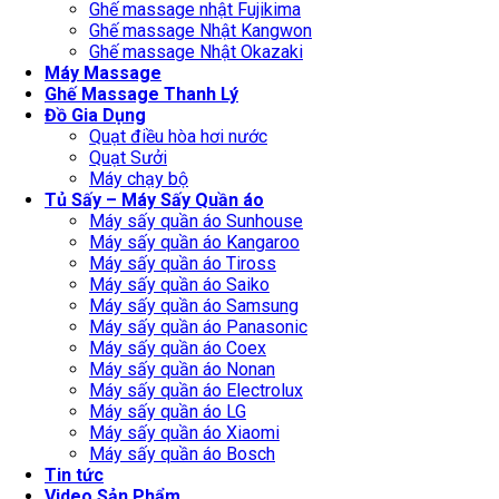
Ghế massage nhật Fujikima
Ghế massage Nhật Kangwon
Ghế massage Nhật Okazaki
Máy Massage
Ghế Massage Thanh Lý
Đồ Gia Dụng
Quạt điều hòa hơi nước
Quạt Sưởi
Máy chạy bộ
Tủ Sấy – Máy Sấy Quần áo
Máy sấy quần áo Sunhouse
Máy sấy quần áo Kangaroo
Máy sấy quần áo Tiross
Máy sấy quần áo Saiko
Máy sấy quần áo Samsung
Máy sấy quần áo Panasonic
Máy sấy quần áo Coex
Máy sấy quần áo Nonan
Máy sấy quần áo Electrolux
Máy sấy quần áo LG
Máy sấy quần áo Xiaomi
Máy sấy quần áo Bosch
Tin tức
Video Sản Phẩm