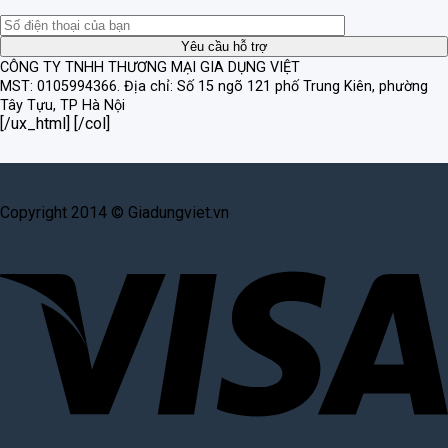
CÔNG TY TNHH THƯƠNG MẠI GIA DỤNG VIỆT
MST: 0105994366.
Địa chỉ: Số 15 ngõ 121 phố Trung Kiên, phường
Tây Tựu, TP Hà Nội
[/ux_html] [/col]
Copyright 2014 © Giadungviet.vn