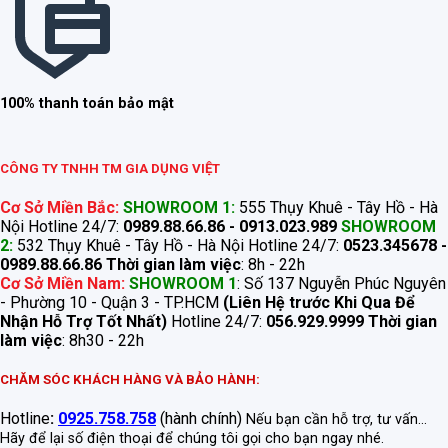
100% thanh toán bảo mật
CÔNG TY TNHH TM GIA DỤNG VIỆT
Cơ Sở Miền Bắc:
SHOWROOM 1:
555 Thụy Khuê - Tây Hồ - Hà
Nội Hotline 24/7:
0989.88.66.86 - 0913.023.989
SHOWROOM
2:
532 Thụy Khuê - Tây Hồ - Hà Nội Hotline 24/7:
0523.345678 -
0989.88.66.86
Thời gian làm việc
: 8h - 22h
Cơ Sở Miền Nam:
SHOWROOM 1
: Số 137 Nguyễn Phúc Nguyên
- Phường 10 - Quận 3 - TP.HCM
(Liên Hệ trước Khi Qua Để
Nhận Hỗ Trợ Tốt Nhất)
Hotline 24/7:
056.929.9999
Thời gian
làm việc
: 8h30 - 22h
CHĂM SÓC KHÁCH HÀNG VÀ BẢO HÀNH:
Hotline
:
0925.758.758
(hành chính)
Nếu bạn cần hỗ trợ, tư vấn...
Hãy để lại số điện thoại để chúng tôi gọi cho bạn ngay nhé.