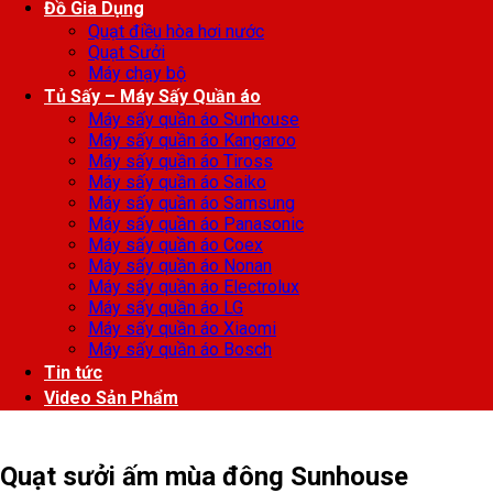
Đồ Gia Dụng
Quạt điều hòa hơi nước
Quạt Sưởi
Máy chạy bộ
Tủ Sấy – Máy Sấy Quần áo
Máy sấy quần áo Sunhouse
Máy sấy quần áo Kangaroo
Máy sấy quần áo Tiross
Máy sấy quần áo Saiko
Máy sấy quần áo Samsung
Máy sấy quần áo Panasonic
Máy sấy quần áo Coex
Máy sấy quần áo Nonan
Máy sấy quần áo Electrolux
Máy sấy quần áo LG
Máy sấy quần áo Xiaomi
Máy sấy quần áo Bosch
Tin tức
Video Sản Phẩm
Quạt sưởi ấm mùa đông Sunhouse