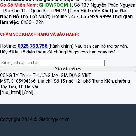
Cơ Sở Miền Nam:
SHOWROOM 1
: Số 137 Nguyễn Phúc Nguyên
- Phường 10 - Quận 3 - TP.HCM
(Liên Hệ trước Khi Qua Để
Nhận Hỗ Trợ Tốt Nhất)
Hotline 24/7:
056.929.9999
Thời gian
làm việc
: 8h30 - 22h
CHĂM SÓC KHÁCH HÀNG VÀ BẢO HÀNH:
Hotline
:
0925.758.758
(hành chính)
Nếu bạn cần hỗ trợ, tư vấn...
Hãy để lại số điện thoại để chúng tôi gọi cho bạn ngay nhé.
CÔNG TY TNHH THƯƠNG MẠI GIA DỤNG VIỆT
MST: 0105994366.
Địa chỉ: Số 15 ngõ 121 phố Trung Kiên, phường
Tây Tựu, TP Hà Nội
[/ux_html] [/col]
Copyright 2014 © Giadungviet.vn