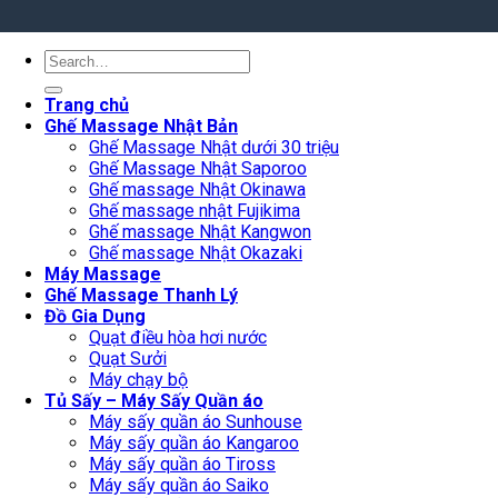
Search
for:
Trang chủ
Ghế Massage Nhật Bản
Ghế Massage Nhật dưới 30 triệu
Ghế Massage Nhật Saporoo
Ghế massage Nhật Okinawa
Ghế massage nhật Fujikima
Ghế massage Nhật Kangwon
Ghế massage Nhật Okazaki
Máy Massage
Ghế Massage Thanh Lý
Đồ Gia Dụng
Quạt điều hòa hơi nước
Quạt Sưởi
Máy chạy bộ
Tủ Sấy – Máy Sấy Quần áo
Máy sấy quần áo Sunhouse
Máy sấy quần áo Kangaroo
Máy sấy quần áo Tiross
Máy sấy quần áo Saiko