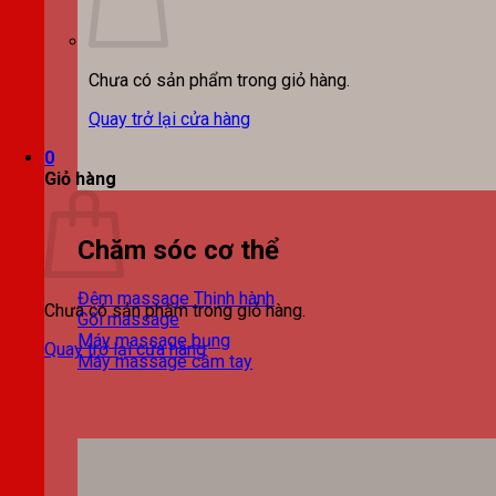
Chưa có sản phẩm trong giỏ hàng.
Quay trở lại cửa hàng
0
Giỏ hàng
Chăm sóc cơ thể
Đệm massage
Chưa có sản phẩm trong giỏ hàng.
Gối massage
Máy massage bụng
Quay trở lại cửa hàng
Máy massage cầm tay