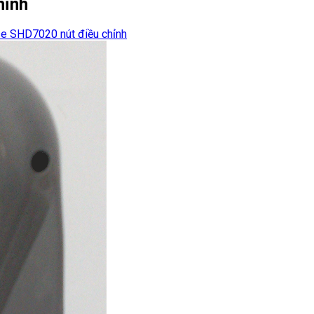
hỉnh
e SHD7020 nút điều chỉnh