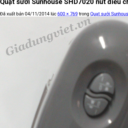
Quạt sưởi Sunhouse SHD7020 nút điều c
Đã xuất bản
04/11/2014
lúc
600 × 769
trong
Quạt sưởi Sunhous