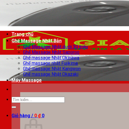
Chuyển
đến
nội
dung
Trang chủ
Ghế Massage Nhật Bản
Ghế Massage Nhật dưới 30 triệu
Ghế Massage Nhật Saporoo
Ghế massage Nhật Okinawa
Ghế massage nhật Fujikima
Ghế massage Nhật Kangwon
Ghế massage Nhật Okazaki
Máy Massage
Tìm
kiếm:
Giỏ hàng /
0
₫
0