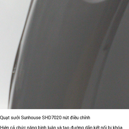
Quạt sưởi Sunhouse SHD7020 nút điều chỉnh
Hiện cả chức năng bình luận và tạo đường dẫn kết nối bị khóa.