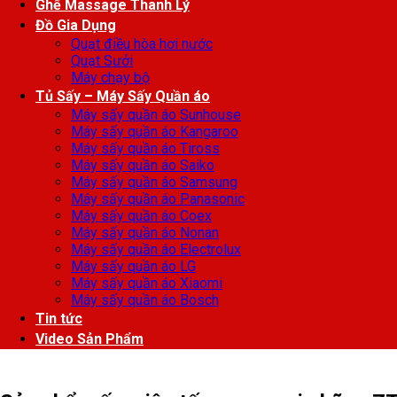
Ghế Massage Thanh Lý
Đồ Gia Dụng
Quạt điều hòa hơi nước
Quạt Sưởi
Máy chạy bộ
Tủ Sấy – Máy Sấy Quần áo
Máy sấy quần áo Sunhouse
Máy sấy quần áo Kangaroo
Máy sấy quần áo Tiross
Máy sấy quần áo Saiko
Máy sấy quần áo Samsung
Máy sấy quần áo Panasonic
Máy sấy quần áo Coex
Máy sấy quần áo Nonan
Máy sấy quần áo Electrolux
Máy sấy quần áo LG
Máy sấy quần áo Xiaomi
Máy sấy quần áo Bosch
Tin tức
Video Sản Phẩm