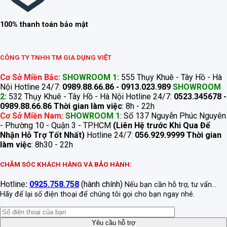
100% thanh toán bảo mật
CÔNG TY TNHH TM GIA DỤNG VIỆT
Cơ Sở Miền Bắc:
SHOWROOM 1:
555 Thụy Khuê - Tây Hồ - Hà
Nội Hotline 24/7:
0989.88.66.86 - 0913.023.989
SHOWROOM
2:
532 Thụy Khuê - Tây Hồ - Hà Nội Hotline 24/7:
0523.345678 -
0989.88.66.86
Thời gian làm việc
: 8h - 22h
Cơ Sở Miền Nam:
SHOWROOM 1
: Số 137 Nguyễn Phúc Nguyên
- Phường 10 - Quận 3 - TP.HCM
(Liên Hệ trước Khi Qua Để
Nhận Hỗ Trợ Tốt Nhất)
Hotline 24/7:
056.929.9999
Thời gian
làm việc
: 8h30 - 22h
CHĂM SÓC KHÁCH HÀNG VÀ BẢO HÀNH:
Hotline
:
0925.758.758
(hành chính)
Nếu bạn cần hỗ trợ, tư vấn...
Hãy để lại số điện thoại để chúng tôi gọi cho bạn ngay nhé.