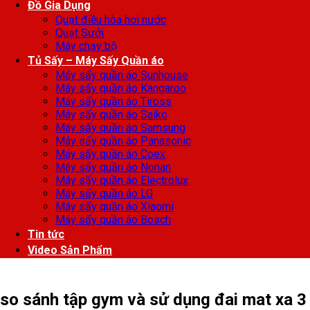
Đồ Gia Dụng
Quạt điều hòa hơi nước
Quạt Sưởi
Máy chạy bộ
Tủ Sấy – Máy Sấy Quần áo
Máy sấy quần áo Sunhouse
Máy sấy quần áo Kangaroo
Máy sấy quần áo Tiross
Máy sấy quần áo Saiko
Máy sấy quần áo Samsung
Máy sấy quần áo Panasonic
Máy sấy quần áo Coex
Máy sấy quần áo Nonan
Máy sấy quần áo Electrolux
Máy sấy quần áo LG
Máy sấy quần áo Xiaomi
Máy sấy quần áo Bosch
Tin tức
Video Sản Phẩm
so sánh tập gym và sử dụng đai mat xa 3