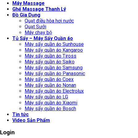
Máy Massage
Ghế Massage Thanh Lý
Đồ Gia Dụng
Quạt điều hòa hơi nước
Quạt Sưởi
Máy chạy bộ
Tủ Sấy – Máy Sấy Quần áo
Máy sấy quần áo Sunhouse
Máy sấy quần áo Kangaroo
Máy sấy quần áo Tiross
Máy sấy quần áo Saiko
Máy sấy quần áo Samsung
Máy sấy quần áo Panasonic
Máy sấy quần áo Coex
Máy sấy quần áo Nonan
Máy sấy quần áo Electrolux
Máy sấy quần áo LG
Máy sấy quần áo Xiaomi
Máy sấy quần áo Bosch
Tin tức
Video Sản Phẩm
Login