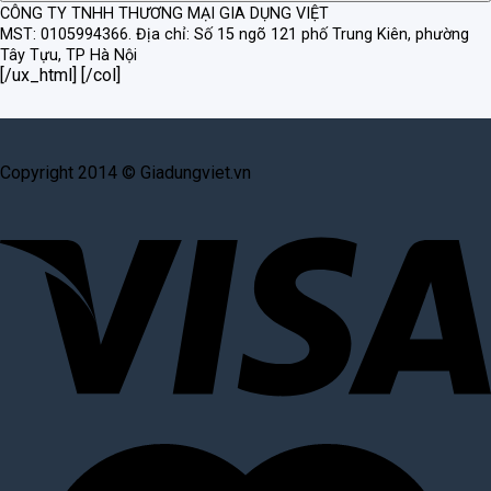
CÔNG TY TNHH THƯƠNG MẠI GIA DỤNG VIỆT
MST: 0105994366.
Địa chỉ: Số 15 ngõ 121 phố Trung Kiên, phường
Tây Tựu, TP Hà Nội
[/ux_html] [/col]
Copyright 2014 © Giadungviet.vn