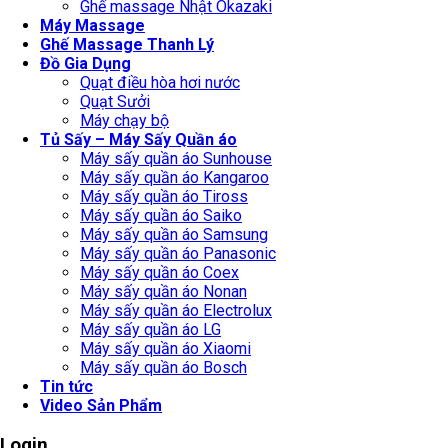
Ghế massage Nhật Okazaki
Máy Massage
Ghế Massage Thanh Lý
Đồ Gia Dụng
Quạt điều hòa hơi nước
Quạt Sưởi
Máy chạy bộ
Tủ Sấy – Máy Sấy Quần áo
Máy sấy quần áo Sunhouse
Máy sấy quần áo Kangaroo
Máy sấy quần áo Tiross
Máy sấy quần áo Saiko
Máy sấy quần áo Samsung
Máy sấy quần áo Panasonic
Máy sấy quần áo Coex
Máy sấy quần áo Nonan
Máy sấy quần áo Electrolux
Máy sấy quần áo LG
Máy sấy quần áo Xiaomi
Máy sấy quần áo Bosch
Tin tức
Video Sản Phẩm
Login