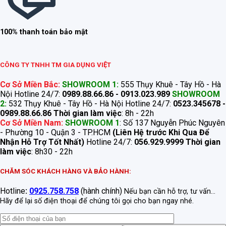
100% thanh toán bảo mật
CÔNG TY TNHH TM GIA DỤNG VIỆT
Cơ Sở Miền Bắc:
SHOWROOM 1:
555 Thụy Khuê - Tây Hồ - Hà
Nội Hotline 24/7:
0989.88.66.86 - 0913.023.989
SHOWROOM
2:
532 Thụy Khuê - Tây Hồ - Hà Nội Hotline 24/7:
0523.345678 -
0989.88.66.86
Thời gian làm việc
: 8h - 22h
Cơ Sở Miền Nam:
SHOWROOM 1
: Số 137 Nguyễn Phúc Nguyên
- Phường 10 - Quận 3 - TP.HCM
(Liên Hệ trước Khi Qua Để
Nhận Hỗ Trợ Tốt Nhất)
Hotline 24/7:
056.929.9999
Thời gian
làm việc
: 8h30 - 22h
CHĂM SÓC KHÁCH HÀNG VÀ BẢO HÀNH:
Hotline
:
0925.758.758
(hành chính)
Nếu bạn cần hỗ trợ, tư vấn...
Hãy để lại số điện thoại để chúng tôi gọi cho bạn ngay nhé.