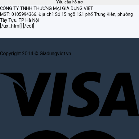
CÔNG TY TNHH THƯƠNG MẠI GIA DỤNG VIỆT
MST: 0105994366.
Địa chỉ: Số 15 ngõ 121 phố Trung Kiên, phường
Tây Tựu, TP Hà Nội
[/ux_html] [/col]
Copyright 2014 © Giadungviet.vn