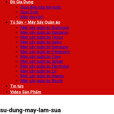
Đồ Gia Dụng
Quạt điều hòa hơi nước
Quạt Sưởi
Máy chạy bộ
Tủ Sấy – Máy Sấy Quần áo
Máy sấy quần áo Sunhouse
Máy sấy quần áo Kangaroo
Máy sấy quần áo Tiross
Máy sấy quần áo Saiko
Máy sấy quần áo Samsung
Máy sấy quần áo Panasonic
Máy sấy quần áo Coex
Máy sấy quần áo Nonan
Máy sấy quần áo Electrolux
Máy sấy quần áo LG
Máy sấy quần áo Xiaomi
Máy sấy quần áo Bosch
Tin tức
Video Sản Phẩm
su-dung-may-lam-sua