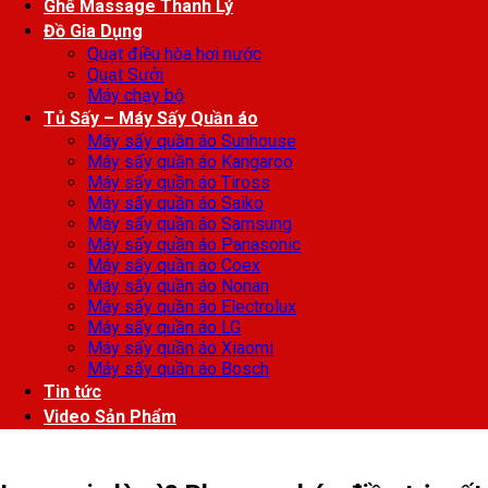
Ghế Massage Thanh Lý
Đồ Gia Dụng
Quạt điều hòa hơi nước
Quạt Sưởi
Máy chạy bộ
Tủ Sấy – Máy Sấy Quần áo
Máy sấy quần áo Sunhouse
Máy sấy quần áo Kangaroo
Máy sấy quần áo Tiross
Máy sấy quần áo Saiko
Máy sấy quần áo Samsung
Máy sấy quần áo Panasonic
Máy sấy quần áo Coex
Máy sấy quần áo Nonan
Máy sấy quần áo Electrolux
Máy sấy quần áo LG
Máy sấy quần áo Xiaomi
Máy sấy quần áo Bosch
Tin tức
Video Sản Phẩm