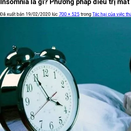
Insomnia là gì? Phương pháp điều trị mất
Đã xuất bản
19/02/2020
lúc
700 × 525
trong
Tác hại của việc t