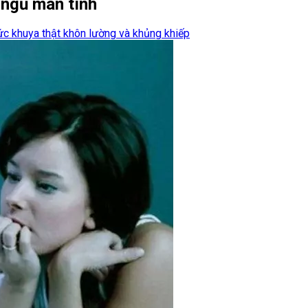
 ngủ mãn tính
hức khuya thật khôn lường và khủng khiếp