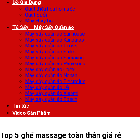
Đồ Gia Dụng
Quạt điều hòa hơi nước
Quạt Sưởi
Máy chạy bộ
Tủ Sấy – Máy Sấy Quần áo
Máy sấy quần áo Sunhouse
Máy sấy quần áo Kangaroo
Máy sấy quần áo Tiross
Máy sấy quần áo Saiko
Máy sấy quần áo Samsung
Máy sấy quần áo Panasonic
Máy sấy quần áo Coex
Máy sấy quần áo Nonan
Máy sấy quần áo Electrolux
Máy sấy quần áo LG
Máy sấy quần áo Xiaomi
Máy sấy quần áo Bosch
Tin tức
Video Sản Phẩm
Top 5 ghế massage toàn thân giá rẻ