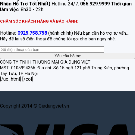
Nhận Hỗ Trợ Tốt Nhất)
Hotline 24/7:
056.929.9999
Thời gian
làm việc
: 8h30 - 22h
CHĂM SÓC KHÁCH HÀNG VÀ BẢO HÀNH:
Hotline
:
0925.758.758
(hành chính)
Nếu bạn cần hỗ trợ, tư vấn...
Hãy để lại số điện thoại để chúng tôi gọi cho bạn ngay nhé.
CÔNG TY TNHH THƯƠNG MẠI GIA DỤNG VIỆT
MST: 0105994366.
Địa chỉ: Số 15 ngõ 121 phố Trung Kiên, phường
Tây Tựu, TP Hà Nội
[/ux_html] [/col]
Copyright 2014 © Giadungviet.vn