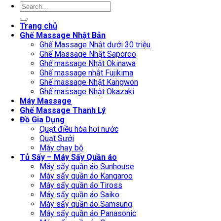
Search
for:
Trang chủ
Ghế Massage Nhật Bản
Ghế Massage Nhật dưới 30 triệu
Ghế Massage Nhật Saporoo
Ghế massage Nhật Okinawa
Ghế massage nhật Fujikima
Ghế massage Nhật Kangwon
Ghế massage Nhật Okazaki
Máy Massage
Ghế Massage Thanh Lý
Đồ Gia Dụng
Quạt điều hòa hơi nước
Quạt Sưởi
Máy chạy bộ
Tủ Sấy – Máy Sấy Quần áo
Máy sấy quần áo Sunhouse
Máy sấy quần áo Kangaroo
Máy sấy quần áo Tiross
Máy sấy quần áo Saiko
Máy sấy quần áo Samsung
Máy sấy quần áo Panasonic