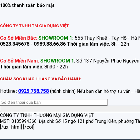
100% thanh toán bảo mật
CÔNG TY TNHH TM GIA DỤNG VIỆT
Cơ Sở Miền Bắc:
SHOWROOM 1:
555 Thụy Khuê - Tây Hồ - Hà N
0523.345678 - 0989.88.66.86
Thời gian làm việc
: 8h - 22h
Cơ Sở Miền Nam:
SHOWROOM 1
: Số 137 Nguyễn Phúc Nguyên
Thời gian làm việc
: 8h30 - 22h
CHĂM SÓC KHÁCH HÀNG VÀ BẢO HÀNH:
Hotline
:
0925.758.758
(hành chính)
Nếu bạn cần hỗ trợ, tư vấn... H
CÔNG TY TNHH THƯƠNG MẠI GIA DỤNG VIỆT
MST: 0105994366.
Địa chỉ: Số 15 ngõ 121 phố Trung Kiên, phường T
[/ux_html] [/col]