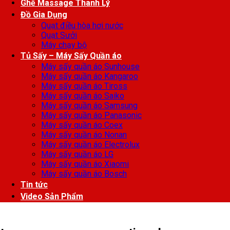
Ghế Massage Thanh Lý
Đồ Gia Dụng
Quạt điều hòa hơi nước
Quạt Sưởi
Máy chạy bộ
Tủ Sấy – Máy Sấy Quần áo
Máy sấy quần áo Sunhouse
Máy sấy quần áo Kangaroo
Máy sấy quần áo Tiross
Máy sấy quần áo Saiko
Máy sấy quần áo Samsung
Máy sấy quần áo Panasonic
Máy sấy quần áo Coex
Máy sấy quần áo Nonan
Máy sấy quần áo Electrolux
Máy sấy quần áo LG
Máy sấy quần áo Xiaomi
Máy sấy quần áo Bosch
Tin tức
Video Sản Phẩm