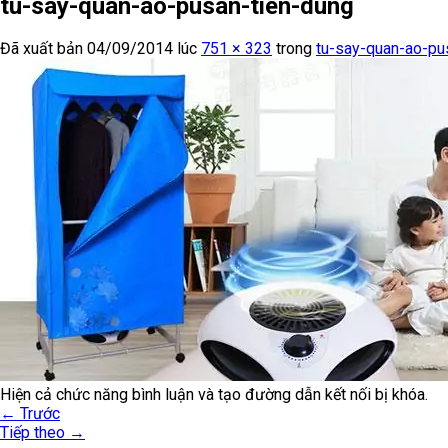
tu-say-quan-ao-pusan-tien-dung
Đã xuất bản
04/09/2014
lúc
751 × 323
trong
tu-say-quan-ao-pu
Hiện cả chức năng bình luận và tạo đường dẫn kết nối bị khóa.
←
Trước
Tiếp theo
→