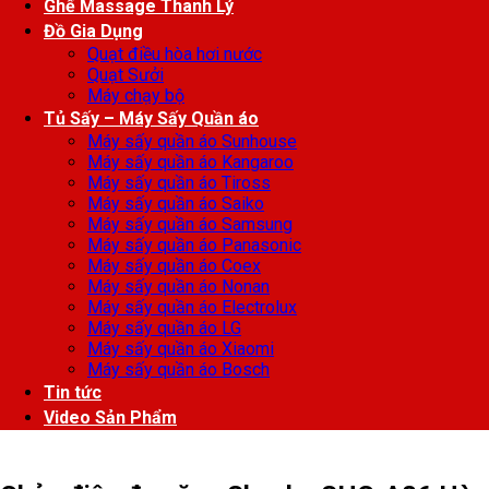
Ghế Massage Thanh Lý
Đồ Gia Dụng
Quạt điều hòa hơi nước
Quạt Sưởi
Máy chạy bộ
Tủ Sấy – Máy Sấy Quần áo
Máy sấy quần áo Sunhouse
Máy sấy quần áo Kangaroo
Máy sấy quần áo Tiross
Máy sấy quần áo Saiko
Máy sấy quần áo Samsung
Máy sấy quần áo Panasonic
Máy sấy quần áo Coex
Máy sấy quần áo Nonan
Máy sấy quần áo Electrolux
Máy sấy quần áo LG
Máy sấy quần áo Xiaomi
Máy sấy quần áo Bosch
Tin tức
Video Sản Phẩm