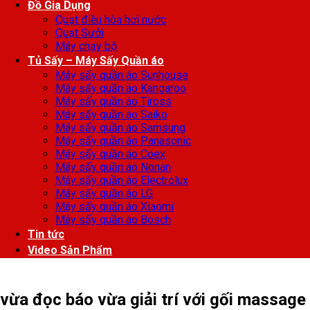
Đồ Gia Dụng
Quạt điều hòa hơi nước
Quạt Sưởi
Máy chạy bộ
Tủ Sấy – Máy Sấy Quần áo
Máy sấy quần áo Sunhouse
Máy sấy quần áo Kangaroo
Máy sấy quần áo Tiross
Máy sấy quần áo Saiko
Máy sấy quần áo Samsung
Máy sấy quần áo Panasonic
Máy sấy quần áo Coex
Máy sấy quần áo Nonan
Máy sấy quần áo Electrolux
Máy sấy quần áo LG
Máy sấy quần áo Xiaomi
Máy sấy quần áo Bosch
Tin tức
Video Sản Phẩm
vừa đọc báo vừa giải trí với gối massage