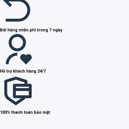
Đổi hàng miễn phí trong 7 ngày
Hỗ trợ khách hàng 24/7
100% thanh toán bảo mật