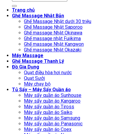
for:
Trang chủ
Ghế Massage Nhật Bản
Ghế Massage Nhật dưới 30 triệu
Ghế Massage Nhật Saporoo
Ghế massage Nhật Okinawa
Ghế massage nhật Fujikima
Ghế massage Nhật Kangwon
Ghế massage Nhật Okazaki
Máy Massage
Ghế Massage Thanh Lý
Đồ Gia Dụng
Quạt điều hòa hơi nước
Quạt Sưởi
Máy chạy bộ
Tủ Sấy – Máy Sấy Quần áo
Máy sấy quần áo Sunhouse
Máy sấy quần áo Kangaroo
Máy sấy quần áo Tiross
Máy sấy quần áo Saiko
Máy sấy quần áo Samsung
Máy sấy quần áo Panasonic
Máy sấy quần áo Coex