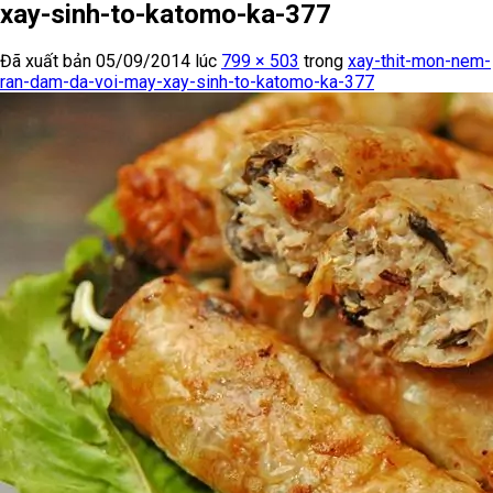
xay-sinh-to-katomo-ka-377
Đã xuất bản
05/09/2014
lúc
799 × 503
trong
xay-thit-mon-nem-
ran-dam-da-voi-may-xay-sinh-to-katomo-ka-377