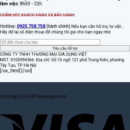
làm việc
: 8h30 - 22h
CHĂM SÓC KHÁCH HÀNG VÀ BẢO HÀNH:
Hotline
:
0925.758.758
(hành chính)
Nếu bạn cần hỗ trợ, tư vấn...
Hãy để lại số điện thoại để chúng tôi gọi cho bạn ngay nhé.
CÔNG TY TNHH THƯƠNG MẠI GIA DỤNG VIỆT
MST: 0105994366.
Địa chỉ: Số 15 ngõ 121 phố Trung Kiên, phường
Tây Tựu, TP Hà Nội
[/ux_html] [/col]
Copyright 2014 © Giadungviet.vn