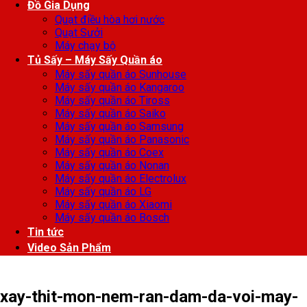
Đồ Gia Dụng
Quạt điều hòa hơi nước
Quạt Sưởi
Máy chạy bộ
Tủ Sấy – Máy Sấy Quần áo
Máy sấy quần áo Sunhouse
Máy sấy quần áo Kangaroo
Máy sấy quần áo Tiross
Máy sấy quần áo Saiko
Máy sấy quần áo Samsung
Máy sấy quần áo Panasonic
Máy sấy quần áo Coex
Máy sấy quần áo Nonan
Máy sấy quần áo Electrolux
Máy sấy quần áo LG
Máy sấy quần áo Xiaomi
Máy sấy quần áo Bosch
Tin tức
Video Sản Phẩm
xay-thit-mon-nem-ran-dam-da-voi-may-