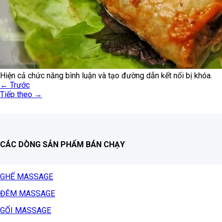
Hiện cả chức năng bình luận và tạo đường dẫn kết nối bị khóa.
←
Trước
Tiếp theo
→
CÁC DÒNG SẢN PHẨM BÁN CHẠY
GHẾ MASSAGE
ĐỆM MASSAGE
GỐI MASSAGE