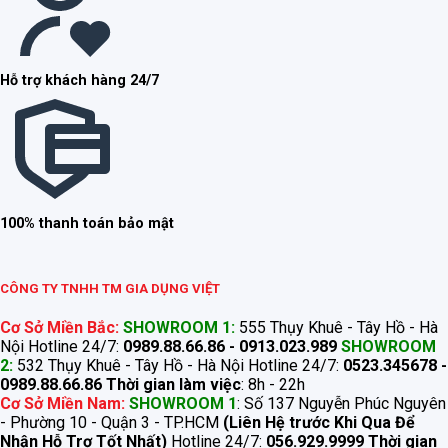
Hỗ trợ khách hàng 24/7
100% thanh toán bảo mật
CÔNG TY TNHH TM GIA DỤNG VIỆT
Cơ Sở Miền Bắc:
SHOWROOM 1:
555 Thụy Khuê - Tây Hồ - Hà
Nội Hotline 24/7:
0989.88.66.86 - 0913.023.989
SHOWROOM
2:
532 Thụy Khuê - Tây Hồ - Hà Nội Hotline 24/7:
0523.345678 -
0989.88.66.86
Thời gian làm việc
: 8h - 22h
Cơ Sở Miền Nam:
SHOWROOM 1
: Số 137 Nguyễn Phúc Nguyên
- Phường 10 - Quận 3 - TP.HCM
(Liên Hệ trước Khi Qua Để
Nhận Hỗ Trợ Tốt Nhất)
Hotline 24/7:
056.929.9999
Thời gian