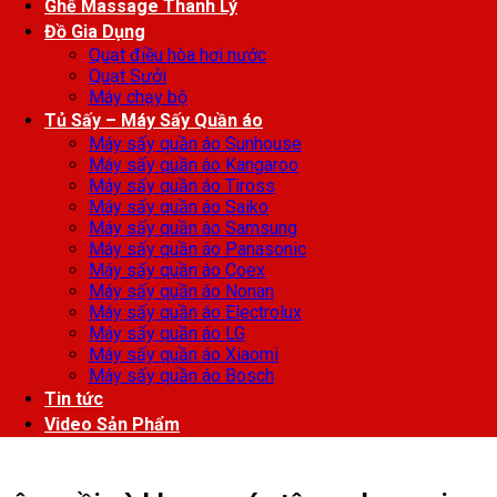
Ghế Massage Thanh Lý
Đồ Gia Dụng
Quạt điều hòa hơi nước
Quạt Sưởi
Máy chạy bộ
Tủ Sấy – Máy Sấy Quần áo
Máy sấy quần áo Sunhouse
Máy sấy quần áo Kangaroo
Máy sấy quần áo Tiross
Máy sấy quần áo Saiko
Máy sấy quần áo Samsung
Máy sấy quần áo Panasonic
Máy sấy quần áo Coex
Máy sấy quần áo Nonan
Máy sấy quần áo Electrolux
Máy sấy quần áo LG
Máy sấy quần áo Xiaomi
Máy sấy quần áo Bosch
Tin tức
Video Sản Phẩm