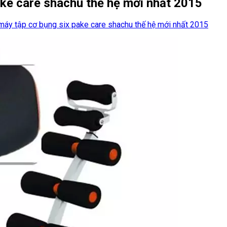
ake care shachu thế hệ mới nhất 2015
máy tập cơ bụng six pake care shachu thế hệ mới nhất 2015