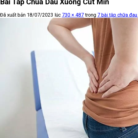
Bai Tap Chua Dau Xuong Cut Min
Đã xuất bản
18/07/2023
lúc
730 × 487
trong
7 bài tập chữa đau