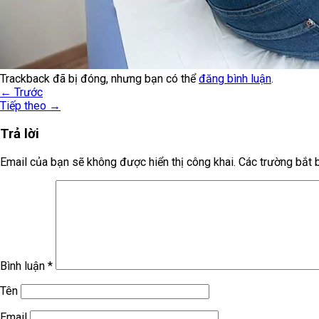
Trackback đã bị đóng, nhưng bạn có thể
đăng bình luận
.
←
Trước
Tiếp theo
→
Trả lời
Email của bạn sẽ không được hiển thị công khai.
Các trường bắt
Bình luận
*
Tên
Email