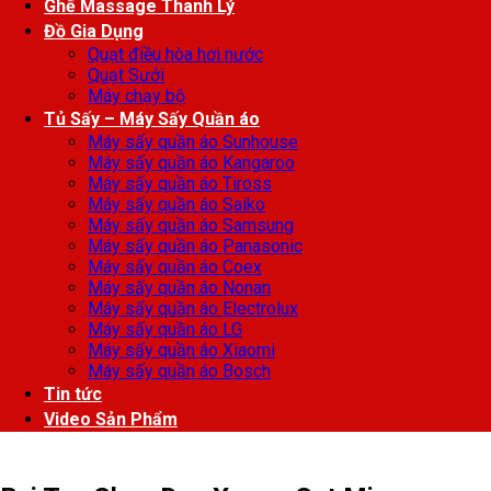
Ghế Massage Thanh Lý
Đồ Gia Dụng
Quạt điều hòa hơi nước
Quạt Sưởi
Máy chạy bộ
Tủ Sấy – Máy Sấy Quần áo
Máy sấy quần áo Sunhouse
Máy sấy quần áo Kangaroo
Máy sấy quần áo Tiross
Máy sấy quần áo Saiko
Máy sấy quần áo Samsung
Máy sấy quần áo Panasonic
Máy sấy quần áo Coex
Máy sấy quần áo Nonan
Máy sấy quần áo Electrolux
Máy sấy quần áo LG
Máy sấy quần áo Xiaomi
Máy sấy quần áo Bosch
Tin tức
Video Sản Phẩm