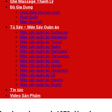
Ghế Massage Thanh Lý
Đồ Gia Dụng
Quạt điều hòa hơi nước
Quạt Sưởi
Máy chạy bộ
Tủ Sấy – Máy Sấy Quần áo
Máy sấy quần áo Sunhouse
Máy sấy quần áo Kangaroo
Máy sấy quần áo Tiross
Máy sấy quần áo Saiko
Máy sấy quần áo Samsung
Máy sấy quần áo Panasonic
Máy sấy quần áo Coex
Máy sấy quần áo Nonan
Máy sấy quần áo Electrolux
Máy sấy quần áo LG
Máy sấy quần áo Xiaomi
Máy sấy quần áo Bosch
Tin tức
Video Sản Phẩm