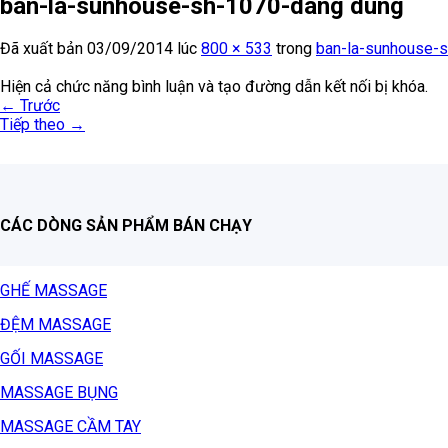
ban-la-sunhouse-sh-1070-dáng dung
Đã xuất bản
03/09/2014
lúc
800 × 533
trong
ban-la-sunhouse-
Hiện cả chức năng bình luận và tạo đường dẫn kết nối bị khóa.
←
Trước
Tiếp theo
→
CÁC DÒNG SẢN PHẨM BÁN CHẠY
GHẾ MASSAGE
ĐỆM MASSAGE
GỐI MASSAGE
MASSAGE BỤNG
MASSAGE CẦM TAY