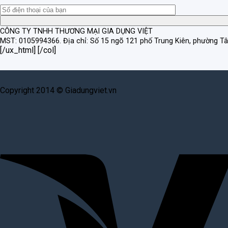
CÔNG TY TNHH THƯƠNG MẠI GIA DỤNG VIỆT
MST: 0105994366.
Địa chỉ: Số 15 ngõ 121 phố Trung Kiên, phường T
[/ux_html] [/col]
Copyright 2014 © Giadungviet.vn