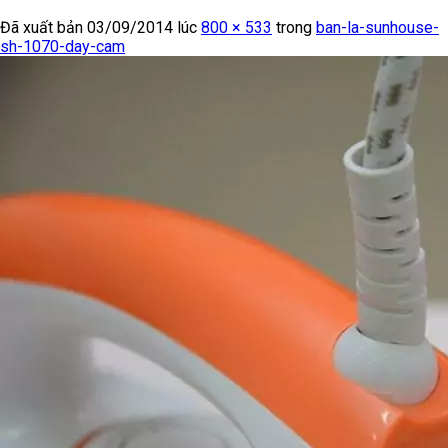
Đã xuất bản
03/09/2014
lúc
800 × 533
trong
ban-la-sunhouse-
sh-1070-day-cam