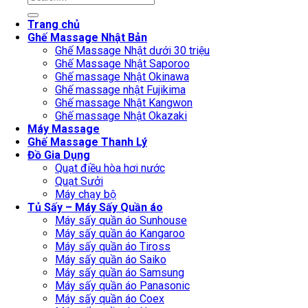
for:
Trang chủ
Ghế Massage Nhật Bản
Ghế Massage Nhật dưới 30 triệu
Ghế Massage Nhật Saporoo
Ghế massage Nhật Okinawa
Ghế massage nhật Fujikima
Ghế massage Nhật Kangwon
Ghế massage Nhật Okazaki
Máy Massage
Ghế Massage Thanh Lý
Đồ Gia Dụng
Quạt điều hòa hơi nước
Quạt Sưởi
Máy chạy bộ
Tủ Sấy – Máy Sấy Quần áo
Máy sấy quần áo Sunhouse
Máy sấy quần áo Kangaroo
Máy sấy quần áo Tiross
Máy sấy quần áo Saiko
Máy sấy quần áo Samsung
Máy sấy quần áo Panasonic
Máy sấy quần áo Coex