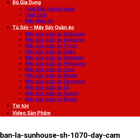
Đồ Gia Dụng
Quạt điều hòa hơi nước
Quạt Sưởi
Máy chạy bộ
Tủ Sấy – Máy Sấy Quần áo
Máy sấy quần áo Sunhouse
Máy sấy quần áo Kangaroo
Máy sấy quần áo Tiross
Máy sấy quần áo Saiko
Máy sấy quần áo Samsung
Máy sấy quần áo Panasonic
Máy sấy quần áo Coex
Máy sấy quần áo Nonan
Máy sấy quần áo Electrolux
Máy sấy quần áo LG
Máy sấy quần áo Xiaomi
Máy sấy quần áo Bosch
Tin tức
Video Sản Phẩm
ban-la-sunhouse-sh-1070-day-cam