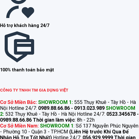
Hỗ trợ khách hàng 24/7
100% thanh toán bảo mật
CÔNG TY TNHH TM GIA DỤNG VIỆT
Cơ Sở Miền Bắc:
SHOWROOM 1:
555 Thụy Khuê - Tây Hồ - Hà
Nội Hotline 24/7:
0989.88.66.86 - 0913.023.989
SHOWROOM
2:
532 Thụy Khuê - Tây Hồ - Hà Nội Hotline 24/7:
0523.345678 -
0989.88.66.86
Thời gian làm việc
: 8h - 22h
Cơ Sở Miền Nam:
SHOWROOM 1
: Số 137 Nguyễn Phúc Nguyên
- Phường 10 - Quận 3 - TP.HCM
(Liên Hệ trước Khi Qua Để
Nhận Hỗ Trợ Tốt Nhất)
Hotline 24/7:
056.929.9999
Thời gian