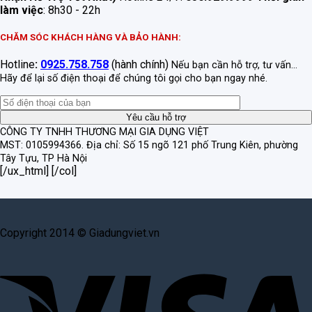
làm việc
: 8h30 - 22h
CHĂM SÓC KHÁCH HÀNG VÀ BẢO HÀNH:
Hotline
:
0925.758.758
(hành chính)
Nếu bạn cần hỗ trợ, tư vấn...
Hãy để lại số điện thoại để chúng tôi gọi cho bạn ngay nhé.
CÔNG TY TNHH THƯƠNG MẠI GIA DỤNG VIỆT
MST: 0105994366.
Địa chỉ: Số 15 ngõ 121 phố Trung Kiên, phường
Tây Tựu, TP Hà Nội
[/ux_html] [/col]
Copyright 2014 © Giadungviet.vn