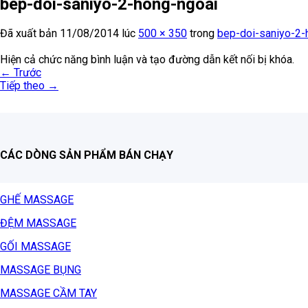
bep-doi-saniyo-2-hong-ngoai
Đã xuất bản
11/08/2014
lúc
500 × 350
trong
bep-doi-saniyo-2-
Hiện cả chức năng bình luận và tạo đường dẫn kết nối bị khóa.
←
Trước
Tiếp theo
→
CÁC DÒNG SẢN PHẨM BÁN CHẠY
GHẾ MASSAGE
ĐỆM MASSAGE
GỐI MASSAGE
MASSAGE BỤNG
MASSAGE CẦM TAY