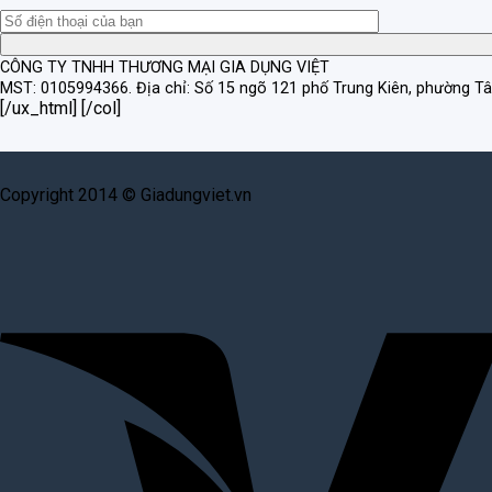
CÔNG TY TNHH THƯƠNG MẠI GIA DỤNG VIỆT
MST: 0105994366.
Địa chỉ: Số 15 ngõ 121 phố Trung Kiên, phường T
[/ux_html] [/col]
Copyright 2014 © Giadungviet.vn