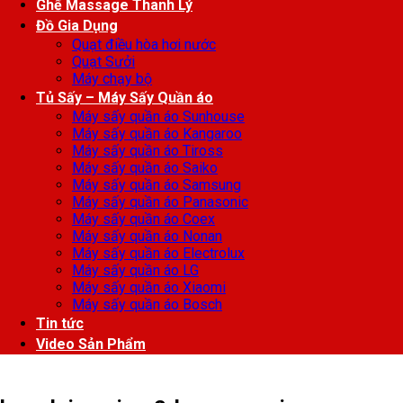
Ghế Massage Thanh Lý
Đồ Gia Dụng
Quạt điều hòa hơi nước
Quạt Sưởi
Máy chạy bộ
Tủ Sấy – Máy Sấy Quần áo
Máy sấy quần áo Sunhouse
Máy sấy quần áo Kangaroo
Máy sấy quần áo Tiross
Máy sấy quần áo Saiko
Máy sấy quần áo Samsung
Máy sấy quần áo Panasonic
Máy sấy quần áo Coex
Máy sấy quần áo Nonan
Máy sấy quần áo Electrolux
Máy sấy quần áo LG
Máy sấy quần áo Xiaomi
Máy sấy quần áo Bosch
Tin tức
Video Sản Phẩm