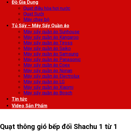
Đồ Gia Dụng
Quạt điều hòa hơi nước
Quạt Sưởi
Máy chạy bộ
Tủ Sấy – Máy Sấy Quần áo
Máy sấy quần áo Sunhouse
Máy sấy quần áo Kangaroo
Máy sấy quần áo Tiross
Máy sấy quần áo Saiko
Máy sấy quần áo Samsung
Máy sấy quần áo Panasonic
Máy sấy quần áo Coex
Máy sấy quần áo Nonan
Máy sấy quần áo Electrolux
Máy sấy quần áo LG
Máy sấy quần áo Xiaomi
Máy sấy quần áo Bosch
Tin tức
Video Sản Phẩm
Quạt thông gió bếp đối Shachu 1 từ 1