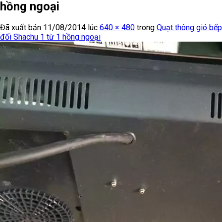
hồng ngoại
Đã xuất bản
11/08/2014
lúc
640 × 480
trong
Quạt thông gió bếp
đối Shachu 1 từ 1 hồng ngoại