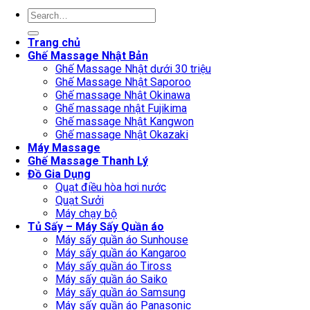
Search
for:
Trang chủ
Ghế Massage Nhật Bản
Ghế Massage Nhật dưới 30 triệu
Ghế Massage Nhật Saporoo
Ghế massage Nhật Okinawa
Ghế massage nhật Fujikima
Ghế massage Nhật Kangwon
Ghế massage Nhật Okazaki
Máy Massage
Ghế Massage Thanh Lý
Đồ Gia Dụng
Quạt điều hòa hơi nước
Quạt Sưởi
Máy chạy bộ
Tủ Sấy – Máy Sấy Quần áo
Máy sấy quần áo Sunhouse
Máy sấy quần áo Kangaroo
Máy sấy quần áo Tiross
Máy sấy quần áo Saiko
Máy sấy quần áo Samsung
Máy sấy quần áo Panasonic