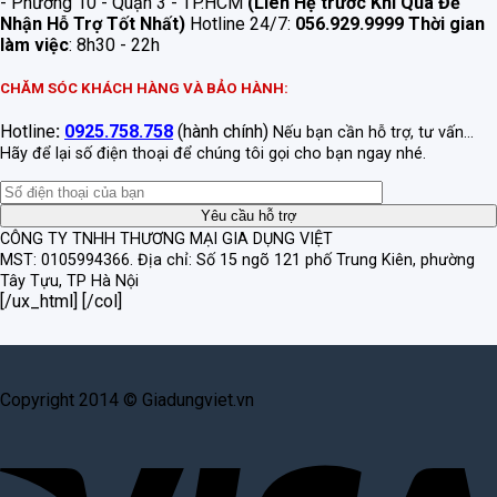
- Phường 10 - Quận 3 - TP.HCM
(Liên Hệ trước Khi Qua Để
Nhận Hỗ Trợ Tốt Nhất)
Hotline 24/7:
056.929.9999
Thời gian
làm việc
: 8h30 - 22h
CHĂM SÓC KHÁCH HÀNG VÀ BẢO HÀNH:
Hotline
:
0925.758.758
(hành chính)
Nếu bạn cần hỗ trợ, tư vấn...
Hãy để lại số điện thoại để chúng tôi gọi cho bạn ngay nhé.
CÔNG TY TNHH THƯƠNG MẠI GIA DỤNG VIỆT
MST: 0105994366.
Địa chỉ: Số 15 ngõ 121 phố Trung Kiên, phường
Tây Tựu, TP Hà Nội
[/ux_html] [/col]
Copyright 2014 © Giadungviet.vn