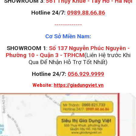
S
HOWROOM 3
:
561 Thụy Khuê - Tây Hồ - Hà Nội
Hotline 24/7:
0989.88.66.86
-------------
Cơ Sở Miền Nam:
SHOWROOM 1
:
Số 137 Nguyễn Phúc Nguyên -
Phường 10 - Quận 3 - TP.HCM
(Liên Hệ trước Khi
Qua Để Nhận Hỗ Trợ Tốt Nhất)
Hotline 24/7:
056.929.9999
Website:
https://giadungviet.vn