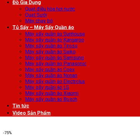
Đồ Gia Dụng
Quạt điều hòa hơi nước
Quạt Sưởi
Máy chạy bộ
Tủ Sấy – Máy Sấy Quần áo
Máy sấy quần áo Sunhouse
Máy sấy quần áo Kangaroo
Máy sấy quần áo Tiross
Máy sấy quần áo Saiko
Máy sấy quần áo Samsung
Máy sấy quần áo Panasonic
Máy sấy quần áo Coex
Máy sấy quần áo Nonan
Máy sấy quần áo Electrolux
Máy sấy quần áo LG
Máy sấy quần áo Xiaomi
Máy sấy quần áo Bosch
Tin tức
Video Sản Phẩm
-75%