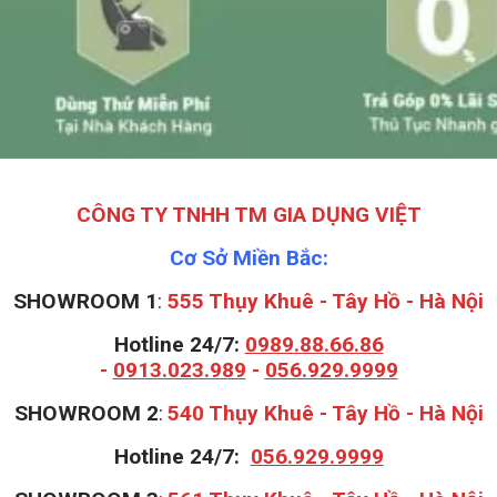
CÔNG TY TNHH TM GIA DỤNG VIỆT
Cơ Sở Miền Bắc:
SHOWROOM 1
:
555 Thụy Khuê - Tây Hồ - Hà Nội
Hotline 24/7:
0989.88.66.86
-
0913.023.989
-
056.929.9999
S
HOWROOM 2
:
540 Thụy Khuê - Tây Hồ - Hà Nội
Hotline 24/7:
056.929.9999