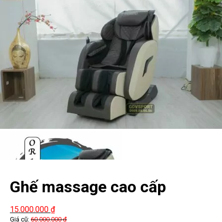
Ghế massage cao cấp
Yamado Ores 100 (đã qua sử
15.000.000
₫
Giá cũ:
60.000.000
₫