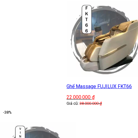
Ghế Massage FUJILUX FKT66
22.000.000
₫
Giá cũ:
38.000.000
₫
-38%