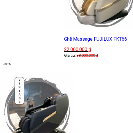
Ghế Massage FUJILUX FKT66
22.000.000
₫
Giá cũ:
38.000.000
₫
-38%