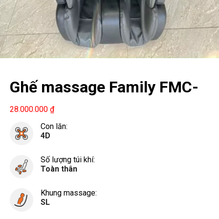
Ghế massage Family FMC-
N233
28.000.000
₫
Con lăn:
4D
Số lượng túi khí:
Toàn thân
Khung massage:
SL