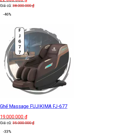
Giá cũ:
38.000.000
₫
-46%
Ghế Massage FUJIKIMA FJ-677
19.000.000
₫
Giá cũ:
35.000.000
₫
-33%