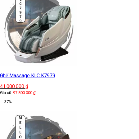
Ghế Massage KLC K7979
41.000.000
₫
Giá cũ:
97.800.000
₫
-37%