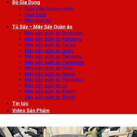
Đồ Gia Dụng
Quạt điều hòa hơi nước
Quạt Sưởi
Máy chạy bộ
Tủ Sấy – Máy Sấy Quần áo
Máy sấy quần áo Sunhouse
Máy sấy quần áo Kangaroo
Máy sấy quần áo Tiross
Máy sấy quần áo Saiko
Máy sấy quần áo Samsung
Máy sấy quần áo Panasonic
Máy sấy quần áo Coex
Máy sấy quần áo Nonan
Máy sấy quần áo Electrolux
Máy sấy quần áo LG
Máy sấy quần áo Xiaomi
Máy sấy quần áo Bosch
Tin tức
Video Sản Phẩm