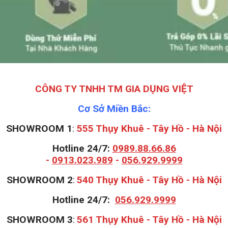
CÔNG TY TNHH TM GIA DỤNG VIỆT
Cơ Sở Miền Bắc:
SHOWROOM 1
:
555 Thụy Khuê - Tây Hồ - Hà Nội
Hotline 24/7:
0989.88.66.86
-
0913.023.989
-
056.929.9999
S
HOWROOM 2
:
540 Thụy Khuê - Tây Hồ - Hà Nội
Hotline 24/7:
056.929.9999
S
HOWROOM 3
:
561 Thụy Khuê - Tây Hồ - Hà Nội