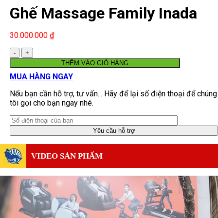
Ghế Massage Family Inada
FMC-6000
30.000.000
₫
Số
lượng
THÊM VÀO GIỎ HÀNG
MUA HÀNG NGAY
Nếu bạn cần hỗ trợ, tư vấn... Hãy để lại số điện thoại để chúng
tôi gọi cho bạn ngay nhé.
VIDEO SẢN PHẨM