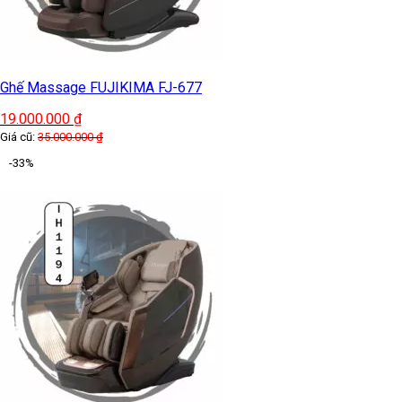
Ghế Massage FUJIKIMA FJ-677
19.000.000
₫
Giá cũ:
35.000.000
₫
-33%