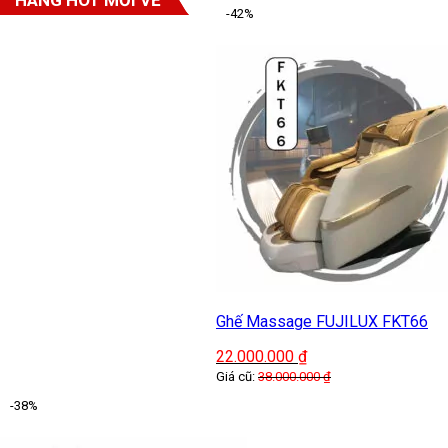
-42%
Ghế Massage FUJILUX FKT66
22.000.000
₫
Giá cũ:
38.000.000
₫
-38%