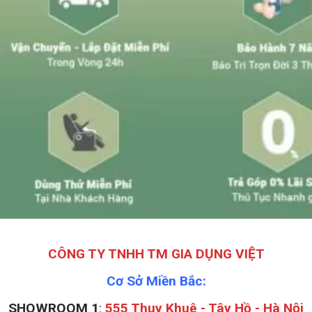
CÔNG TY TNHH TM GIA DỤNG VIỆT
Cơ Sở Miền Bắc:
SHOWROOM 1
:
555 Thụy Khuê - Tây Hồ - Hà Nội