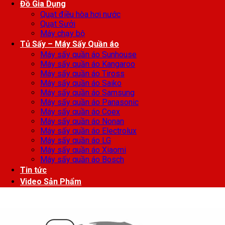
Đồ Gia Dụng
Quạt điều hòa hơi nước
Quạt Sưởi
Máy chạy bộ
Tủ Sấy – Máy Sấy Quần áo
Máy sấy quần áo Sunhouse
Máy sấy quần áo Kangaroo
Máy sấy quần áo Tiross
Máy sấy quần áo Saiko
Máy sấy quần áo Samsung
Máy sấy quần áo Panasonic
Máy sấy quần áo Coex
Máy sấy quần áo Nonan
Máy sấy quần áo Electrolux
Máy sấy quần áo LG
Máy sấy quần áo Xiaomi
Máy sấy quần áo Bosch
Tin tức
Video Sản Phẩm