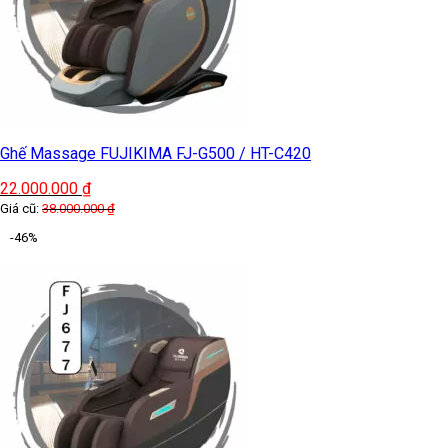
Ghế Massage FUJIKIMA FJ-G500 / HT-C420
22.000.000
₫
Giá cũ:
38.000.000
₫
-46%