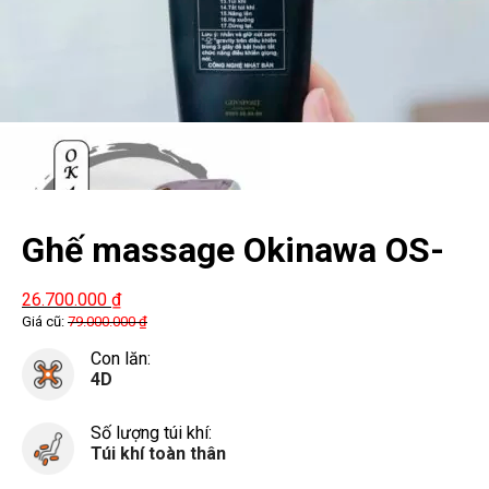
Ghế massage Okinawa OS-
455
26.700.000
₫
Giá cũ:
79.000.000
₫
Con lăn:
4D
Số lượng túi khí:
Túi khí toàn thân