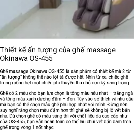
Thiết kế ấn tượng của ghế massage
Okinawa OS-455
Ghế massage Okinawa OS-455 là sản phẩm có thiết kế mà 2 từ
“ấn tượng” không thể nào lột tả được hết. Nhìn từ xa, chiếc ghế
trong giống hệt một chiếc phi thuyền thu nhỏ cực kỳ sang trọng.
Ghế có 2 màu cho bạn lựa chọn là tông màu nâu nhạt – trắng ngà
và tông màu xanh dương đậm – đen. Tùy vào sở thích và nhu cầu
mà bạn có thể chọn mẫu ghế phù hợp nhất với mình. Đừng nên
suy nghĩ rằng chọn màu đậm hơn thì ghế sẽ không bị lộ vết bẩn
nha. Dù chọn ghế có màu sáng thì với chất liệu da cao cấp như
của OS-455, bạn vẫn hoàn toàn có thể lau chùi vết bẩn bám trên
ghế trong vòng 1 nốt nhạc.