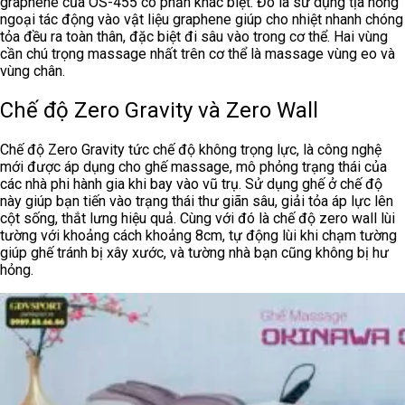
graphene của OS-455 có phần khác biệt. Đó là sử dụng tịa hồng
ngoại tác động vào vật liệu graphene giúp cho nhiệt nhanh chóng
tỏa đều ra toàn thân, đặc biệt đi sâu vào trong cơ thể. Hai vùng
cần chú trọng massage nhất trên cơ thể là massage vùng eo và
vùng chân.
Chế độ Zero Gravity và Zero Wall
Chế độ Zero Gravity tức chế độ không trọng lực, là công nghệ
mới được áp dụng cho ghế massage, mô phỏng trạng thái của
các nhà phi hành gia khi bay vào vũ trụ. Sử dụng ghế ở chế độ
này giúp bạn tiến vào trạng thái thư giãn sâu, giải tỏa áp lực lên
cột sống, thắt lưng hiệu quả. Cùng với đó là chế độ zero wall lùi
tường với khoảng cách khoảng 8cm, tự động lùi khi chạm tường
giúp ghế tránh bị xây xước, và tường nhà bạn cũng không bị hư
hỏng.