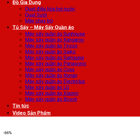
Đồ Gia Dụng
Quạt điều hòa hơi nước
Quạt Sưởi
Máy chạy bộ
Tủ Sấy – Máy Sấy Quần áo
Máy sấy quần áo Sunhouse
Máy sấy quần áo Kangaroo
Máy sấy quần áo Tiross
Máy sấy quần áo Saiko
Máy sấy quần áo Samsung
Máy sấy quần áo Panasonic
Máy sấy quần áo Coex
Máy sấy quần áo Nonan
Máy sấy quần áo Electrolux
Máy sấy quần áo LG
Máy sấy quần áo Xiaomi
Máy sấy quần áo Bosch
Tin tức
Video Sản Phẩm
-66%