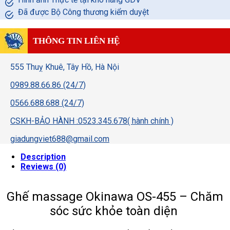
Đã được Bộ Công thương kiểm duyệt
THÔNG TIN LIÊN HỆ
555 Thuỵ Khuê, Tây Hồ, Hà Nội
0989.88.66.86 (24/7)
0566.688.688 (24/7)
CSKH-BẢO HÀNH :0523.345.678( hành chính )
giadungviet688@gmail.com
Description
Reviews (0)
Ghế massage Okinawa OS-455 – Chăm
sóc sức khỏe toàn diện