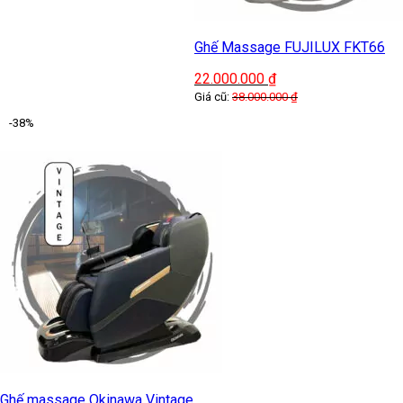
Ghế Massage FUJILUX FKT66
22.000.000
₫
Giá cũ:
38.000.000
₫
-38%
Ghế massage Okinawa Vintage