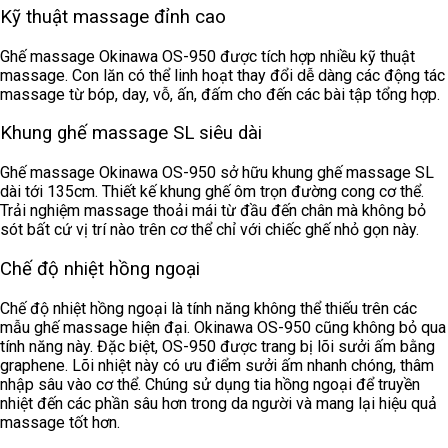
Kỹ thuật massage đỉnh cao
Ghế massage Okinawa OS-950 được tích hợp nhiều kỹ thuật
massage. Con lăn có thể linh hoạt thay đổi dễ dàng các động tác
massage từ bóp, day, vỗ, ấn, đấm cho đến các bài tập tổng hợp.
Khung ghế massage SL siêu dài
Ghế massage Okinawa OS-950 sở hữu khung ghế massage SL
dài tới 135cm. Thiết kế khung ghế ôm trọn đường cong cơ thể.
Trải nghiệm massage thoải mái từ đầu đến chân mà không bỏ
sót bất cứ vị trí nào trên cơ thể chỉ với chiếc ghế nhỏ gọn này.
Chế độ nhiệt hồng ngoại
Chế độ nhiệt hồng ngoại là tính năng không thể thiếu trên các
mẫu ghế massage hiện đại. Okinawa OS-950 cũng không bỏ qua
tính năng này. Đặc biệt, OS-950 được trang bị lõi sưởi ấm bằng
graphene. Lõi nhiệt này có ưu điểm sưởi ấm nhanh chóng, thâm
nhập sâu vào cơ thể. Chúng sử dụng tia hồng ngoại để truyền
nhiệt đến các phần sâu hơn trong da người và mang lại hiệu quả
massage tốt hơn.