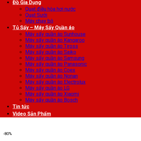
Đồ Gia Dụng
Quạt điều hòa hơi nước
Quạt Sưởi
Máy chạy bộ
Tủ Sấy – Máy Sấy Quần áo
Máy sấy quần áo Sunhouse
Máy sấy quần áo Kangaroo
Máy sấy quần áo Tiross
Máy sấy quần áo Saiko
Máy sấy quần áo Samsung
Máy sấy quần áo Panasonic
Máy sấy quần áo Coex
Máy sấy quần áo Nonan
Máy sấy quần áo Electrolux
Máy sấy quần áo LG
Máy sấy quần áo Xiaomi
Máy sấy quần áo Bosch
Tin tức
Video Sản Phẩm
-80%