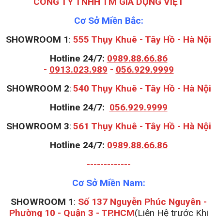
CÔNG TY TNHH TM GIA DỤNG VIỆT
Cơ Sở Miền Bắc:
SHOWROOM 1
:
555 Thụy Khuê - Tây Hồ - Hà Nội
Hotline 24/7:
0989.88.66.86
-
0913.023.989
-
056.929.9999
S
HOWROOM 2
:
540 Thụy Khuê - Tây Hồ - Hà Nội
Hotline 24/7:
056.929.9999
S
HOWROOM 3
:
561 Thụy Khuê - Tây Hồ - Hà Nội
Hotline 24/7:
0989.88.66.86
-------------
Cơ Sở Miền Nam:
SHOWROOM 1
:
Số 137 Nguyễn Phúc Nguyên -
Phường 10 - Quận 3 - TP.HCM
(Liên Hệ trước Khi