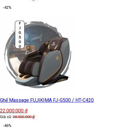
-42%
Ghế Massage FUJIKIMA FJ-G500 / HT-C420
22.000.000
₫
Giá cũ:
38.000.000
₫
-46%