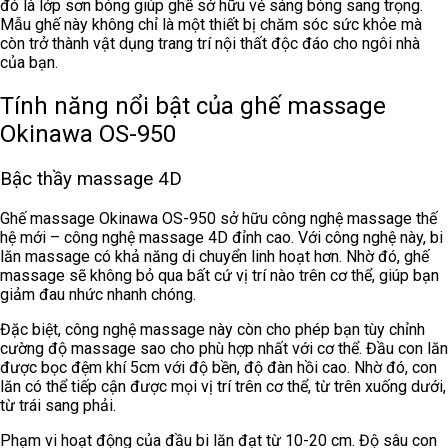
đó là lớp sơn bóng giúp ghế sở hữu vẻ sáng bóng sang trọng.
Mẫu ghế này không chỉ là một thiết bị chăm sóc sức khỏe mà
còn trở thành vật dụng trang trí nội thất độc đáo cho ngôi nhà
của bạn.
Tính năng nổi bật của ghế massage
Okinawa OS-950
Bậc thầy massage 4D
Ghế massage Okinawa OS-950 sở hữu công nghệ massage thế
hệ mới – công nghệ massage 4D đỉnh cao. Với công nghệ này, bi
lăn massage có khả năng di chuyển linh hoạt hơn. Nhờ đó, ghế
massage sẽ không bỏ qua bất cứ vị trí nào trên cơ thể, giúp bạn
giảm đau nhức nhanh chóng.
Đặc biệt, công nghệ massage này còn cho phép bạn tùy chỉnh
cường độ massage sao cho phù hợp nhất với cơ thể. Đầu con lăn
được bọc đệm khí 5cm với độ bền, độ đàn hồi cao. Nhờ đó, con
lăn có thể tiếp cận được mọi vị trí trên cơ thể, từ trên xuống dưới,
từ trái sang phải.
Phạm vi hoạt động của đầu bi lăn đạt từ 10-20 cm. Độ sâu con