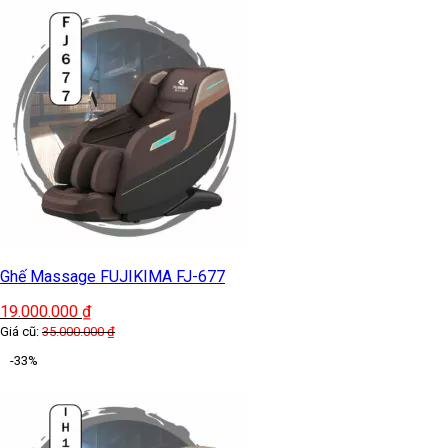
Ghế Massage FUJIKIMA FJ-677
19.000.000
₫
Giá cũ:
35.000.000
₫
-33%