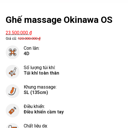
Ghế massage Okinawa OS
950
23.500.000
₫
Giá cũ:
120.000.000
₫
Con lăn:
4D
Số lượng túi khí:
Túi khí toàn thân
Khung massage:
SL (135cm)
Điều khiển:
Điều khiển cầm tay
Chất liệu da: