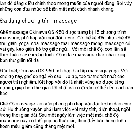
lăn dễ dàng điều chỉnh theo mong muốn của người dùng. Bởi vậy,
những cơn đau nhức sẽ biến mất một cách nhanh chóng.
Đa dạng chương trình massage
Ghế massage Okinawa OS-950 được trang bị 15 chương trình
massage, phù hợp với mọi đối tượng. Có thể kể đến như: chế độ
thư giãn, yoga, spa, massage thái, massage mông, massage cổ
vai gáy, kéo giãn, hỗ trợ giấc ngủ,… Với mỗi chế độ, con lăn sẽ
thực hiện các chương trình, động tác massage khác nhau, giúp
bạn thư giãn tối đa.
Đặc biệt, Okinawa OS-950 tích hợp bài tập massage yoga. Với
chế độ này, ghế sẽ ngả về sau 170 độ, tạo tư thế tốt nhất cho
người trải nghiệm. Kết hợp với đó là nhiệt vùng eo được tăng
cường, giúp bạn thư giãn tốt nhất và có được cơ thể dẻo dai hoàn
hảo.
Chế độ massage làm văn phòng phù hợp với đối tượng dân công
sở. Họ thường xuyên phải làm việc với máy tính, điện thoại, ngồi
trong thời gian dài. Sau một ngày làm việc mệt mỏi, chế độ
massage này có thể giúp họ thư giãn, thúc đẩy lưu thông tuần
hoàn máu, giảm căng thẳng mệt mỏi.