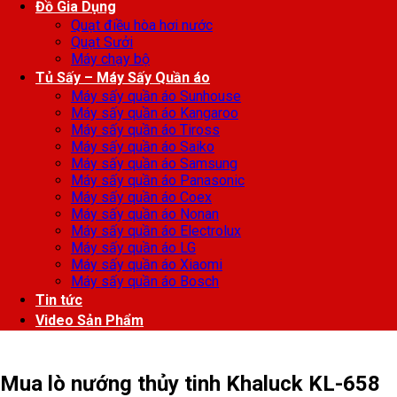
Đồ Gia Dụng
Quạt điều hòa hơi nước
Quạt Sưởi
Máy chạy bộ
Tủ Sấy – Máy Sấy Quần áo
Máy sấy quần áo Sunhouse
Máy sấy quần áo Kangaroo
Máy sấy quần áo Tiross
Máy sấy quần áo Saiko
Máy sấy quần áo Samsung
Máy sấy quần áo Panasonic
Máy sấy quần áo Coex
Máy sấy quần áo Nonan
Máy sấy quần áo Electrolux
Máy sấy quần áo LG
Máy sấy quần áo Xiaomi
Máy sấy quần áo Bosch
Tin tức
Video Sản Phẩm
Mua lò nướng thủy tinh Khaluck KL-658