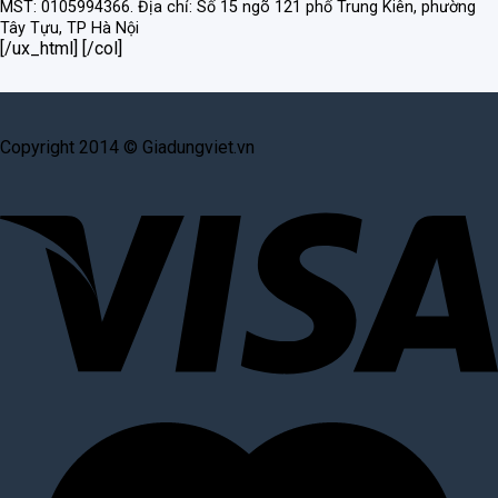
MST: 0105994366.
Địa chỉ: Số 15 ngõ 121 phố Trung Kiên, phường
Tây Tựu, TP Hà Nội
[/ux_html] [/col]
Copyright 2014 © Giadungviet.vn