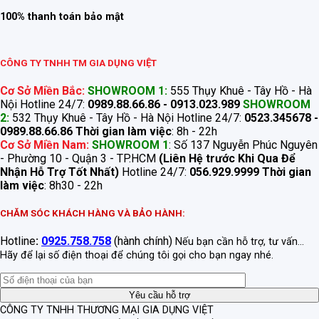
100% thanh toán bảo mật
CÔNG TY TNHH TM GIA DỤNG VIỆT
Cơ Sở Miền Bắc:
SHOWROOM 1:
555 Thụy Khuê - Tây Hồ - Hà
Nội Hotline 24/7:
0989.88.66.86 - 0913.023.989
SHOWROOM
2:
532 Thụy Khuê - Tây Hồ - Hà Nội Hotline 24/7:
0523.345678 -
0989.88.66.86
Thời gian làm việc
: 8h - 22h
Cơ Sở Miền Nam:
SHOWROOM 1
: Số 137 Nguyễn Phúc Nguyên
- Phường 10 - Quận 3 - TP.HCM
(Liên Hệ trước Khi Qua Để
Nhận Hỗ Trợ Tốt Nhất)
Hotline 24/7:
056.929.9999
Thời gian
làm việc
: 8h30 - 22h
CHĂM SÓC KHÁCH HÀNG VÀ BẢO HÀNH:
Hotline
:
0925.758.758
(hành chính)
Nếu bạn cần hỗ trợ, tư vấn...
Hãy để lại số điện thoại để chúng tôi gọi cho bạn ngay nhé.
CÔNG TY TNHH THƯƠNG MẠI GIA DỤNG VIỆT