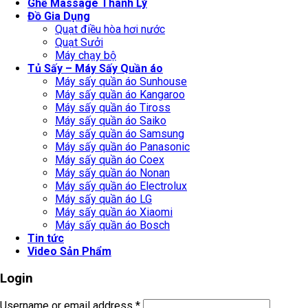
Ghế Massage Thanh Lý
Đồ Gia Dụng
Quạt điều hòa hơi nước
Quạt Sưởi
Máy chạy bộ
Tủ Sấy – Máy Sấy Quần áo
Máy sấy quần áo Sunhouse
Máy sấy quần áo Kangaroo
Máy sấy quần áo Tiross
Máy sấy quần áo Saiko
Máy sấy quần áo Samsung
Máy sấy quần áo Panasonic
Máy sấy quần áo Coex
Máy sấy quần áo Nonan
Máy sấy quần áo Electrolux
Máy sấy quần áo LG
Máy sấy quần áo Xiaomi
Máy sấy quần áo Bosch
Tin tức
Video Sản Phẩm
Login
Username or email address
*