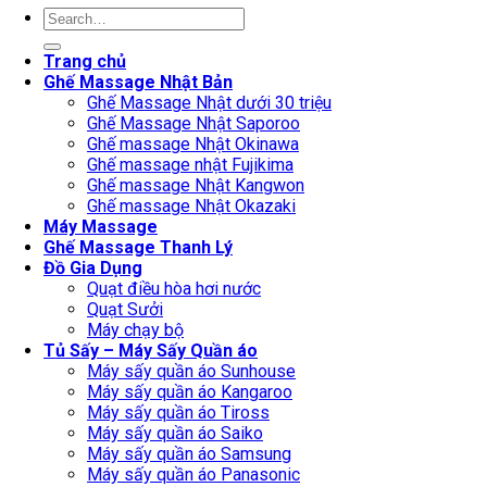
Search
for:
Trang chủ
Ghế Massage Nhật Bản
Ghế Massage Nhật dưới 30 triệu
Ghế Massage Nhật Saporoo
Ghế massage Nhật Okinawa
Ghế massage nhật Fujikima
Ghế massage Nhật Kangwon
Ghế massage Nhật Okazaki
Máy Massage
Ghế Massage Thanh Lý
Đồ Gia Dụng
Quạt điều hòa hơi nước
Quạt Sưởi
Máy chạy bộ
Tủ Sấy – Máy Sấy Quần áo
Máy sấy quần áo Sunhouse
Máy sấy quần áo Kangaroo
Máy sấy quần áo Tiross
Máy sấy quần áo Saiko
Máy sấy quần áo Samsung
Máy sấy quần áo Panasonic