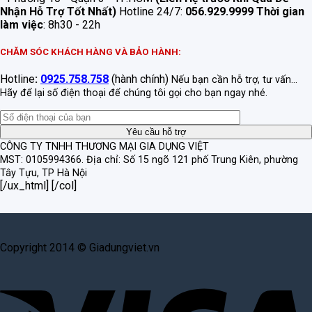
Nhận Hỗ Trợ Tốt Nhất)
Hotline 24/7:
056.929.9999
Thời gian
làm việc
: 8h30 - 22h
CHĂM SÓC KHÁCH HÀNG VÀ BẢO HÀNH:
Hotline
:
0925.758.758
(hành chính)
Nếu bạn cần hỗ trợ, tư vấn...
Hãy để lại số điện thoại để chúng tôi gọi cho bạn ngay nhé.
CÔNG TY TNHH THƯƠNG MẠI GIA DỤNG VIỆT
MST: 0105994366.
Địa chỉ: Số 15 ngõ 121 phố Trung Kiên, phường
Tây Tựu, TP Hà Nội
[/ux_html] [/col]
Copyright 2014 © Giadungviet.vn