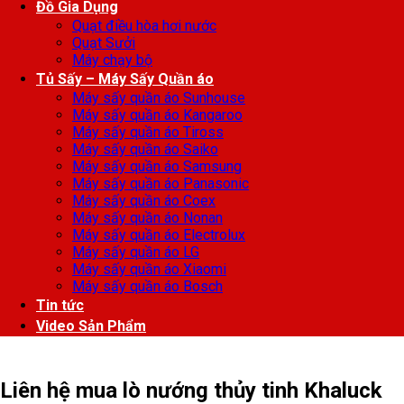
Đồ Gia Dụng
Quạt điều hòa hơi nước
Quạt Sưởi
Máy chạy bộ
Tủ Sấy – Máy Sấy Quần áo
Máy sấy quần áo Sunhouse
Máy sấy quần áo Kangaroo
Máy sấy quần áo Tiross
Máy sấy quần áo Saiko
Máy sấy quần áo Samsung
Máy sấy quần áo Panasonic
Máy sấy quần áo Coex
Máy sấy quần áo Nonan
Máy sấy quần áo Electrolux
Máy sấy quần áo LG
Máy sấy quần áo Xiaomi
Máy sấy quần áo Bosch
Tin tức
Video Sản Phẩm
Liên hệ mua lò nướng thủy tinh Khaluck