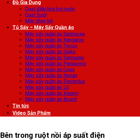
Đồ Gia Dụng
Quạt điều hòa hơi nước
Quạt Sưởi
Máy chạy bộ
Tủ Sấy – Máy Sấy Quần áo
Máy sấy quần áo Sunhouse
Máy sấy quần áo Kangaroo
Máy sấy quần áo Tiross
Máy sấy quần áo Saiko
Máy sấy quần áo Samsung
Máy sấy quần áo Panasonic
Máy sấy quần áo Coex
Máy sấy quần áo Nonan
Máy sấy quần áo Electrolux
Máy sấy quần áo LG
Máy sấy quần áo Xiaomi
Máy sấy quần áo Bosch
Tin tức
Video Sản Phẩm
Bên trong ruột nồi áp suất điện