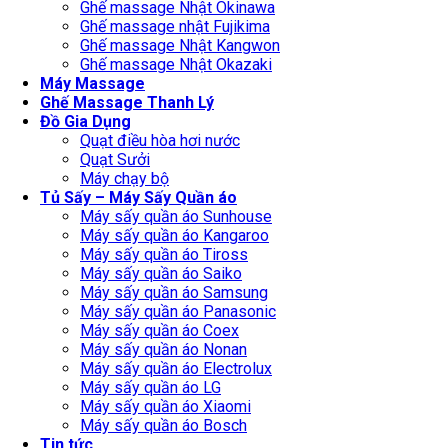
Ghế massage Nhật Okinawa
Ghế massage nhật Fujikima
Ghế massage Nhật Kangwon
Ghế massage Nhật Okazaki
Máy Massage
Ghế Massage Thanh Lý
Đồ Gia Dụng
Quạt điều hòa hơi nước
Quạt Sưởi
Máy chạy bộ
Tủ Sấy – Máy Sấy Quần áo
Máy sấy quần áo Sunhouse
Máy sấy quần áo Kangaroo
Máy sấy quần áo Tiross
Máy sấy quần áo Saiko
Máy sấy quần áo Samsung
Máy sấy quần áo Panasonic
Máy sấy quần áo Coex
Máy sấy quần áo Nonan
Máy sấy quần áo Electrolux
Máy sấy quần áo LG
Máy sấy quần áo Xiaomi
Máy sấy quần áo Bosch
Tin tức