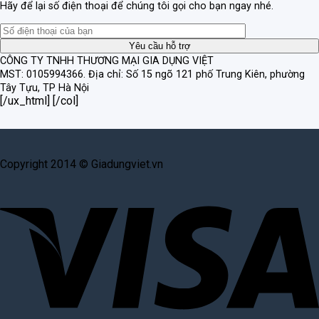
Hãy để lại số điện thoại để chúng tôi gọi cho bạn ngay nhé.
CÔNG TY TNHH THƯƠNG MẠI GIA DỤNG VIỆT
MST: 0105994366.
Địa chỉ: Số 15 ngõ 121 phố Trung Kiên, phường
Tây Tựu, TP Hà Nội
[/ux_html] [/col]
Copyright 2014 © Giadungviet.vn