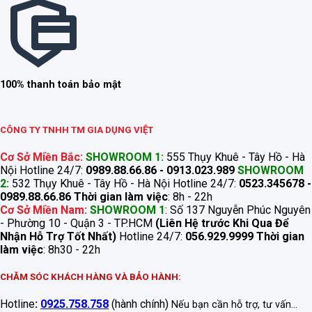
100% thanh toán bảo mật
CÔNG TY TNHH TM GIA DỤNG VIỆT
Cơ Sở Miền Bắc:
SHOWROOM 1:
555 Thụy Khuê - Tây Hồ - Hà
Nội Hotline 24/7:
0989.88.66.86 - 0913.023.989
SHOWROOM
2:
532 Thụy Khuê - Tây Hồ - Hà Nội Hotline 24/7:
0523.345678 -
0989.88.66.86
Thời gian làm việc
: 8h - 22h
Cơ Sở Miền Nam:
SHOWROOM 1
: Số 137 Nguyễn Phúc Nguyên
- Phường 10 - Quận 3 - TP.HCM
(Liên Hệ trước Khi Qua Để
Nhận Hỗ Trợ Tốt Nhất)
Hotline 24/7:
056.929.9999
Thời gian
làm việc
: 8h30 - 22h
CHĂM SÓC KHÁCH HÀNG VÀ BẢO HÀNH:
Hotline
:
0925.758.758
(hành chính)
Nếu bạn cần hỗ trợ, tư vấn...