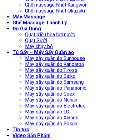
Ghế massage Nhật Kangwon
Ghế massage Nhật Okazaki
Máy Massage
Ghế Massage Thanh Lý
Đồ Gia Dụng
Quạt điều hòa hơi nước
Quạt Sưởi
Máy chạy bộ
Tủ Sấy – Máy Sấy Quần áo
Máy sấy quần áo Sunhouse
Máy sấy quần áo Kangaroo
Máy sấy quần áo Tiross
Máy sấy quần áo Saiko
Máy sấy quần áo Samsung
Máy sấy quần áo Panasonic
Máy sấy quần áo Coex
Máy sấy quần áo Nonan
Máy sấy quần áo Electrolux
Máy sấy quần áo LG
Máy sấy quần áo Xiaomi
Máy sấy quần áo Bosch
Tin tức
Video Sản Phẩm