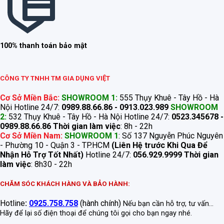
100% thanh toán bảo mật
CÔNG TY TNHH TM GIA DỤNG VIỆT
Cơ Sở Miền Bắc:
SHOWROOM 1:
555 Thụy Khuê - Tây Hồ - Hà
Nội Hotline 24/7:
0989.88.66.86 - 0913.023.989
SHOWROOM
2:
532 Thụy Khuê - Tây Hồ - Hà Nội Hotline 24/7:
0523.345678 -
0989.88.66.86
Thời gian làm việc
: 8h - 22h
Cơ Sở Miền Nam:
SHOWROOM 1
: Số 137 Nguyễn Phúc Nguyên
- Phường 10 - Quận 3 - TP.HCM
(Liên Hệ trước Khi Qua Để
Nhận Hỗ Trợ Tốt Nhất)
Hotline 24/7:
056.929.9999
Thời gian
làm việc
: 8h30 - 22h
CHĂM SÓC KHÁCH HÀNG VÀ BẢO HÀNH:
Hotline
:
0925.758.758
(hành chính)
Nếu bạn cần hỗ trợ, tư vấn...
Hãy để lại số điện thoại để chúng tôi gọi cho bạn ngay nhé.