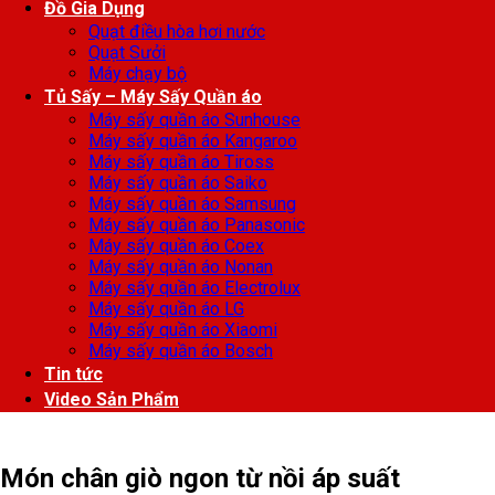
Đồ Gia Dụng
Quạt điều hòa hơi nước
Quạt Sưởi
Máy chạy bộ
Tủ Sấy – Máy Sấy Quần áo
Máy sấy quần áo Sunhouse
Máy sấy quần áo Kangaroo
Máy sấy quần áo Tiross
Máy sấy quần áo Saiko
Máy sấy quần áo Samsung
Máy sấy quần áo Panasonic
Máy sấy quần áo Coex
Máy sấy quần áo Nonan
Máy sấy quần áo Electrolux
Máy sấy quần áo LG
Máy sấy quần áo Xiaomi
Máy sấy quần áo Bosch
Tin tức
Video Sản Phẩm
Món chân giò ngon từ nồi áp suất