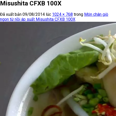
Misushita CFXB 100X
Đã xuất bản
09/08/2014
lúc
1024 × 768
trong
Món chân giò
ngon từ nồi áp suất Misushita CFXB 100X