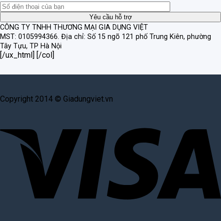
CÔNG TY TNHH THƯƠNG MẠI GIA DỤNG VIỆT
MST: 0105994366.
Địa chỉ: Số 15 ngõ 121 phố Trung Kiên, phường
Tây Tựu, TP Hà Nội
[/ux_html] [/col]
Copyright 2014 © Giadungviet.vn