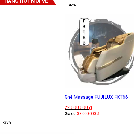
HÀNG HOT MỚI VỀ
-42%
Ghế Massage FUJILUX FKT66
22.000.000
₫
Giá cũ:
38.000.000
₫
-38%