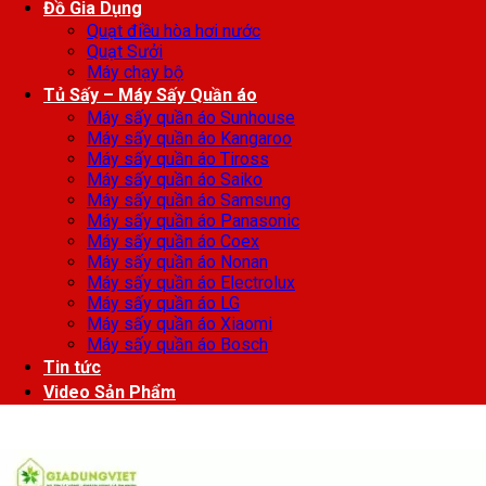
Đồ Gia Dụng
Quạt điều hòa hơi nước
Quạt Sưởi
Máy chạy bộ
Tủ Sấy – Máy Sấy Quần áo
Máy sấy quần áo Sunhouse
Máy sấy quần áo Kangaroo
Máy sấy quần áo Tiross
Máy sấy quần áo Saiko
Máy sấy quần áo Samsung
Máy sấy quần áo Panasonic
Máy sấy quần áo Coex
Máy sấy quần áo Nonan
Máy sấy quần áo Electrolux
Máy sấy quần áo LG
Máy sấy quần áo Xiaomi
Máy sấy quần áo Bosch
Tin tức
Video Sản Phẩm