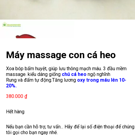
Máy massage con cá heo
cầm tay Energy King LC
Xoa bóp bấm huyệt, giúp lưu thông mạch máu. 3 đầu mềm
massage. kiểu dáng giống
chú cá heo
ngộ nghĩnh
2002e
Rung và đấm tự động.Tăng lương
oxy trong máu lên 10-
20%.
380.000
₫
Hết hàng
Nếu bạn cần hỗ trợ, tư vấn... Hãy để lại số điện thoại để chúng
tôi gọi cho bạn ngay nhé.