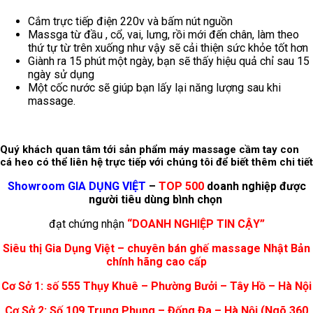
Cắm trực tiếp điện 220v và bấm nút nguồn
Massga từ đầu , cổ, vai, lưng, rồi mới đến chân, làm theo
thứ tự từ trên xuống như vậy sẽ cải thiện sức khỏe tốt hơn
Giành ra 15 phút một ngày, bạn sẽ thấy hiệu quả chỉ sau 15
ngày sử dụng
Một cốc nước sẽ giúp bạn lấy lại năng lượng sau khi
massage.
Quý khách quan tâm tới sản phẩm máy massage cầm tay con
cá heo có thể liên hệ trực tiếp với chúng tôi để biết thêm chi tiết
Showroom GIA DỤNG VIỆT
–
TOP 500
doanh nghiệp được
người tiêu dùng bình chọn
đạt chứng nhận
“DOANH NGHIỆP TIN CẬY”
Siêu thị Gia Dụng Việt – chuyên bán ghế massage Nhật Bản
chính hãng cao cấp
Cơ Sở 1: số 555 Thụy Khuê – Phường Bưởi – Tây Hồ – Hà Nội
Cơ Sở 2: Số 109 Trung Phụng – Đống Đa – Hà Nội (Ngõ 360