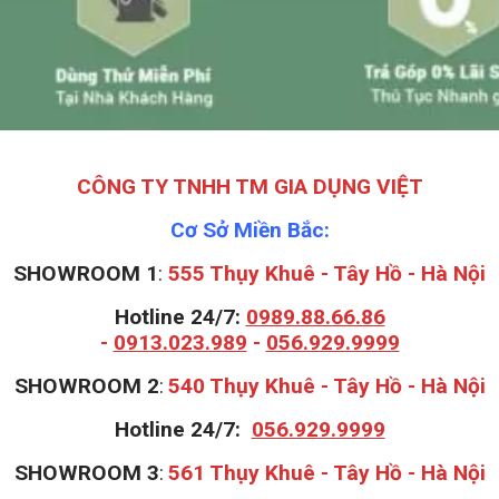
CÔNG TY TNHH TM GIA DỤNG VIỆT
Cơ Sở Miền Bắc:
SHOWROOM 1
:
555 Thụy Khuê - Tây Hồ - Hà Nội
Hotline 24/7:
0989.88.66.86
-
0913.023.989
-
056.929.9999
S
HOWROOM 2
:
540 Thụy Khuê - Tây Hồ - Hà Nội
Hotline 24/7:
056.929.9999
S
HOWROOM 3
:
561 Thụy Khuê - Tây Hồ - Hà Nội