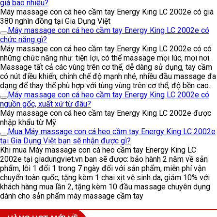
giá bao nhiêu?
Máy massage con cá heo cầm tay Energy King LC 2002e có giá
380 nghìn đồng tại Gia Dụng Việt
Máy massage con cá heo cầm tay Energy King LC 2002e có
chức năng gì?
Máy massage con cá heo cầm tay Energy King LC 2002e có có
những chức năng như: tiện lợi, có thể massage mọi lúc, mọi nơi.
Massage tất cả các vùng trên cơ thể, dễ dàng sử dụng, tay cầm
có nút điều khiển, chỉnh chế độ mạnh nhé, nhiều đầu massage đa
dạng để thay thế phù hợp với tùng vùng trên cơ thể, độ bền cao.
Máy massage con cá heo cầm tay Energy King LC 2002e có
nguồn gốc, xuất xứ từ đâu?
Máy massage con cá heo cầm tay Energy King LC 2002e được
nhập khẩu từ Mỹ
Mua Máy massage con cá heo cầm tay Energy King LC 2002e
tại Gia Dụng Việt bạn sẽ nhận được gì?
Khi mua Máy massage con cá heo cầm tay Energy King LC
2002e tại giadungviet.vn ban sẽ được: bảo hành 2 năm về sản
phẩm, lỗi 1 đổi 1 trong 7 ngày đối với sản phẩm, miễn phí vận
chuyển toàn quốc, tặng kèm 1 chai xịt vệ sinh da, giảm 10% với
khách hàng mua lần 2, tặng kèm 10 đầu massage chuyên dụng
dành cho sản phẩm máy massage cầm tay