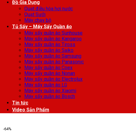
Đồ Gia Dụng
Quạt điều hòa hơi nước
Quạt Sưởi
Máy chạy bộ
Tủ Sấy – Máy Sấy Quần áo
Máy sấy quần áo Sunhouse
Máy sấy quần áo Kangaroo
Máy sấy quần áo Tiross
Máy sấy quần áo Saiko
Máy sấy quần áo Samsung
Máy sấy quần áo Panasonic
Máy sấy quần áo Coex
Máy sấy quần áo Nonan
Máy sấy quần áo Electrolux
Máy sấy quần áo LG
Máy sấy quần áo Xiaomi
Máy sấy quần áo Bosch
Tin tức
Video Sản Phẩm
-64%