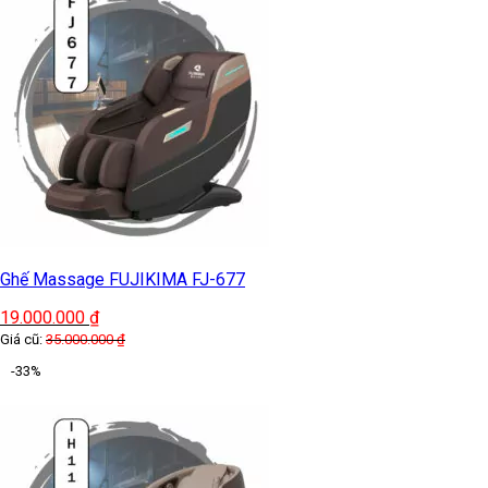
Ghế Massage FUJIKIMA FJ-677
19.000.000
₫
Giá cũ:
35.000.000
₫
-33%