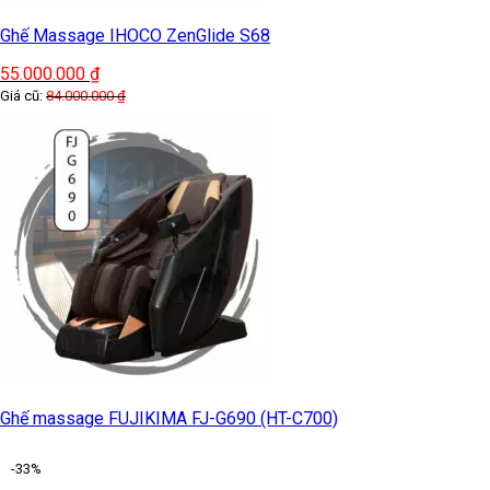
Ghế Massage IHOCO ZenGlide S68
55.000.000
₫
Giá cũ:
84.000.000
₫
Ghế massage FUJIKIMA FJ-G690 (HT-C700)
-33%