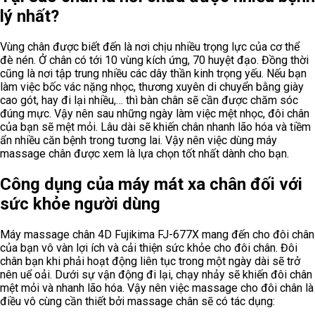
lý nhất?
Vùng chân được biết đến là nơi chịu nhiều trọng lực của cơ thể
đè nén. Ở chân có tới 10 vùng kích ứng, 70 huyệt đạo. Đồng thời
cũng là nơi tập trung nhiều các dây thần kinh trọng yếu. Nếu bạn
làm việc bốc vác nặng nhọc, thương xuyên di chuyển bằng giày
cao gót, hay đi lại nhiều,… thì bàn chân sẽ cần được chăm sóc
đúng mực. Vậy nên sau những ngày làm việc mệt nhọc, đôi chân
của bạn sẽ mệt mỏi. Lâu dài sẽ khiến chân nhanh lão hóa và tiềm
ẩn nhiều căn bệnh trong tương lai. Vậy nên việc dùng máy
massage chân được xem là lựa chọn tốt nhất dành cho bạn.
Công dụng của máy mát xa chân đối với
sức khỏe người dùng
Máy massage chân 4D Fujikima FJ-677X mang đến cho đôi chân
của bạn vô vàn lợi ích và cải thiện sức khỏe cho đôi chân. Đôi
chân bạn khi phải hoạt động liên tục trong một ngày dài sẽ trở
nên uể oải. Dưới sự vận động đi lại, chạy nhảy sẽ khiến đôi chân
mệt mỏi và nhanh lão hóa. Vậy nên việc massage cho đôi chân là
điều vô cùng cần thiết bởi massage chân sẽ có tác dụng: