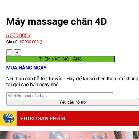
Máy massage chân 4D
Fujikima FJ-677X
6.500.000
₫
Giá cũ:
17.990.000
₫
Số
lượng
THÊM VÀO GIỎ HÀNG
MUA HÀNG NGAY
Nếu bạn cần hỗ trợ, tư vấn... Hãy để lại số điện thoại để chúng
tôi gọi cho bạn ngay nhé.
VIDEO SẢN PHẨM