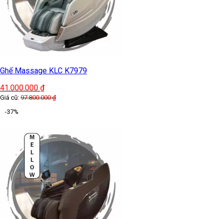
Ghế Massage KLC K7979
41.000.000
₫
Giá cũ:
97.800.000
₫
-37%