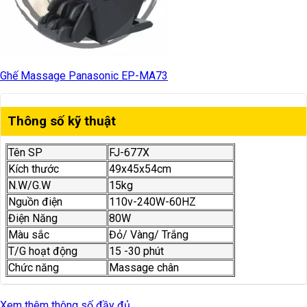
Ghế Massage Panasonic EP-MA73
Thông số kỹ thuật
Tên SP
FJ-677X
Kích thước
49x45x54cm
N.W/G.W
15kg
Nguồn điện
110v-240W-60HZ
Điện Năng
80W
Màu sắc
Đỏ/ Vàng/ Trắng
T/G hoạt động
15 -30 phút
Chức năng
Massage chân
Xem thêm thông số đầy đủ