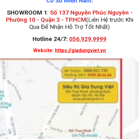
Cơ Sở Miền Nam:
SHOWROOM 1
:
Số 137 Nguyễn Phúc Nguyên -
Phường 10 - Quận 3 - TP.HCM
(Liên Hệ trước Khi
Qua Để Nhận Hỗ Trợ Tốt Nhất)
Hotline 24/7:
056.929.9999
Website:
https://giadungviet.vn