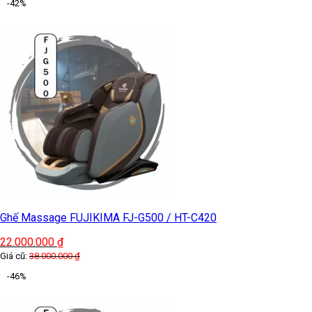
-42%
Ghế Massage FUJIKIMA FJ-G500 / HT-C420
22.000.000
₫
Giá cũ:
38.000.000
₫
-46%