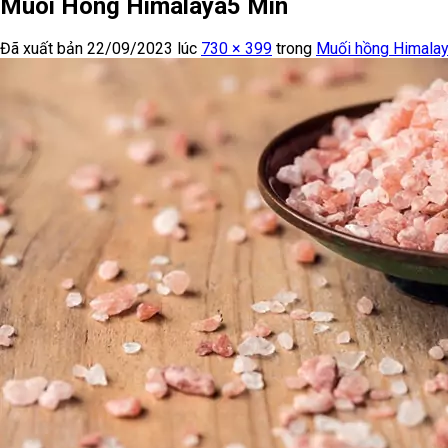
Muoi Hong Himalaya5 Min
Đã xuất bản
22/09/2023
lúc
730 × 399
trong
Muối hồng Himalaya