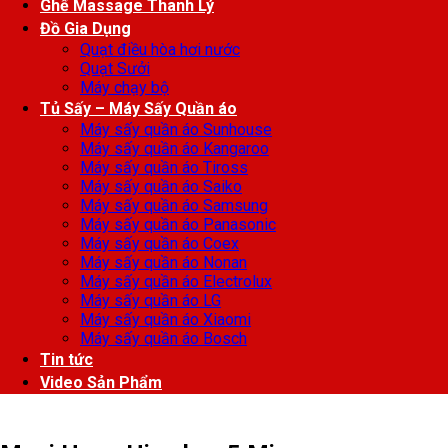
Ghế Massage Thanh Lý
Đồ Gia Dụng
Quạt điều hòa hơi nước
Quạt Sưởi
Máy chạy bộ
Tủ Sấy – Máy Sấy Quần áo
Máy sấy quần áo Sunhouse
Máy sấy quần áo Kangaroo
Máy sấy quần áo Tiross
Máy sấy quần áo Saiko
Máy sấy quần áo Samsung
Máy sấy quần áo Panasonic
Máy sấy quần áo Coex
Máy sấy quần áo Nonan
Máy sấy quần áo Electrolux
Máy sấy quần áo LG
Máy sấy quần áo Xiaomi
Máy sấy quần áo Bosch
Tin tức
Video Sản Phẩm