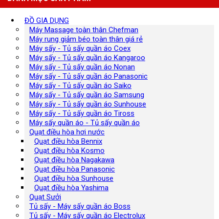
ĐỒ GIA DỤNG
Máy Massage toàn thân Chefman
Máy rung giảm béo toàn thân giá rẻ
Máy sấy - Tủ sấy quần áo Coex
Máy sấy - Tủ sấy quần áo Kangaroo
Máy sấy - Tủ sấy quần áo Nonan
Máy sấy - Tủ sấy quần áo Panasonic
Máy sấy - Tủ sấy quần áo Saiko
Máy sấy - Tủ sấy quần áo Samsung
Máy sấy - Tủ sấy quần áo Sunhouse
Máy sấy - Tủ sấy quần áo Tiross
Máy sấy quần áo - Tủ sấy quần áo
Quạt điều hòa hơi nước
Quạt điều hòa Bennix
Quạt điều hòa Kosmo
Quạt điều hòa Nagakawa
Quạt điều hòa Panasonic
Quạt điều hòa Sunhouse
Quạt điều hòa Yashima
Quạt Sưởi
Tủ sấy - Máy sấy quần áo Boss
Tủ sấy - Máy sấy quần áo Electrolux