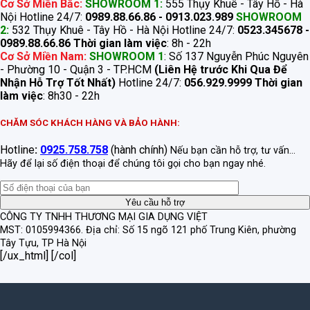
Cơ Sở Miền Bắc:
SHOWROOM 1:
555 Thụy Khuê - Tây Hồ - Hà
Nội Hotline 24/7:
0989.88.66.86 - 0913.023.989
SHOWROOM
2:
532 Thụy Khuê - Tây Hồ - Hà Nội Hotline 24/7:
0523.345678 -
0989.88.66.86
Thời gian làm việc
: 8h - 22h
Cơ Sở Miền Nam:
SHOWROOM 1
: Số 137 Nguyễn Phúc Nguyên
- Phường 10 - Quận 3 - TP.HCM
(Liên Hệ trước Khi Qua Để
Nhận Hỗ Trợ Tốt Nhất)
Hotline 24/7:
056.929.9999
Thời gian
làm việc
: 8h30 - 22h
CHĂM SÓC KHÁCH HÀNG VÀ BẢO HÀNH:
Hotline
:
0925.758.758
(hành chính)
Nếu bạn cần hỗ trợ, tư vấn...
Hãy để lại số điện thoại để chúng tôi gọi cho bạn ngay nhé.
CÔNG TY TNHH THƯƠNG MẠI GIA DỤNG VIỆT
MST: 0105994366.
Địa chỉ: Số 15 ngõ 121 phố Trung Kiên, phường
Tây Tựu, TP Hà Nội
[/ux_html] [/col]