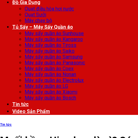
Đồ Gia Dụng
Quạt điều hòa hơi nước
Quạt Sưởi
Máy chạy bộ
Tủ Sấy – Máy Sấy Quần áo
Máy sấy quần áo Sunhouse
Máy sấy quần áo Kangaroo
Máy sấy quần áo Tiross
Máy sấy quần áo Saiko
Máy sấy quần áo Samsung
Máy sấy quần áo Panasonic
Máy sấy quần áo Coex
Máy sấy quần áo Nonan
Máy sấy quần áo Electrolux
Máy sấy quần áo LG
Máy sấy quần áo Xiaomi
Máy sấy quần áo Bosch
Tin tức
Video Sản Phẩm
Tin tức