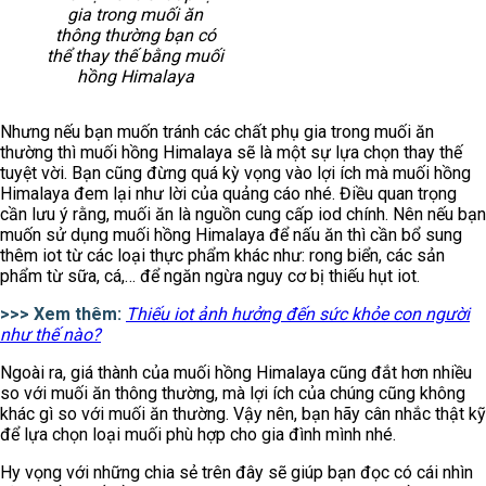
gia trong muối ăn
thông thường bạn có
thể thay thế bằng muối
hồng Himalaya
Nhưng nếu bạn muốn tránh các chất phụ gia trong muối ăn
thường thì muối hồng Himalaya sẽ là một sự lựa chọn thay thế
tuyệt vời. Bạn cũng đừng quá kỳ vọng vào lợi ích mà muối hồng
Himalaya đem lại như lời của quảng cáo nhé. Điều quan trọng
cần lưu ý rằng, muối ăn là nguồn cung cấp iod chính. Nên nếu bạn
muốn sử dụng muối hồng Himalaya để nấu ăn thì cần bổ sung
thêm iot từ các loại thực phẩm khác như: rong biển, các sản
phẩm từ sữa, cá,… để ngăn ngừa nguy cơ bị thiếu hụt iot.
>>> Xem thêm:
Thiếu iot ảnh hưởng đến sức khỏe con người
như thế nào?
Ngoài ra, giá thành của muối hồng Himalaya cũng đắt hơn nhiều
so với muối ăn thông thường, mà lợi ích của chúng cũng không
khác gì so với muối ăn thường. Vậy nên, bạn hãy cân nhắc thật kỹ
để lựa chọn loại muối phù hợp cho gia đình mình nhé.
Hy vọng với những chia sẻ trên đây sẽ giúp bạn đọc có cái nhìn