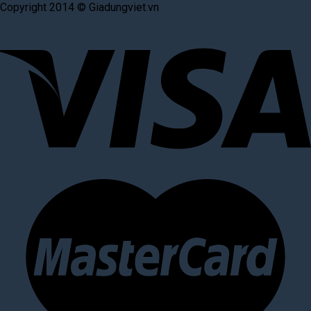
Copyright 2014 © Giadungviet.vn