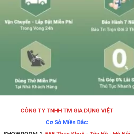
CÔNG TY TNHH TM GIA DỤNG VIỆT
Cơ Sở Miền Bắc:
SHOWROOM 1
:
555 Thụy Khuê - Tây Hồ - Hà Nội