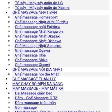
Tủ sấy - Máy sấy quần áo LG
Tủ sấy - Máy sấy quần áo Xiaomi
GHẾ MASSAGE NHẬT BẢN
Ghế massage Homesport
Ghế Massage Nhật dưới 30 triệu
Ghế massage nhật Fujikima
Ghế massage Nhật Kangwon
Ghế massage Nhật Okazaki
Ghế massage Nhật Okinawa
Ghế Massage Nhật Saporoo
Ghế massage Ogawa
Ghế massage Okia
Ghế massage Shika
Ghế massage Xiaomi
GHẾ MASSAGE NỘI ĐỊA NHẬT
Ghế massage nội địa Nhật
GHẾ MASSAGE THANH LÝ
MÁY CHẠY BỘ ĐIỆN ĐA NĂNG
MÁY MASSAGE - MÁY MÁT XA
Đai Massage giảm béo
Đệm - Ghế Massage Ô Tô
Đệm massage toàn thân
Gối massage