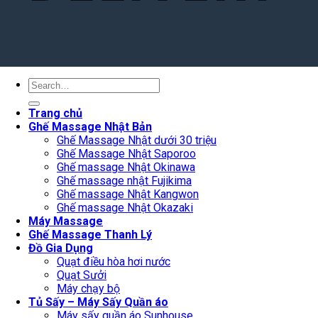
Search
for:
Trang chủ
Ghế Massage Nhật Bản
Ghế Massage Nhật dưới 30 triệu
Ghế Massage Nhật Saporoo
Ghế massage Nhật Okinawa
Ghế massage nhật Fujikima
Ghế massage Nhật Kangwon
Ghế massage Nhật Okazaki
Máy Massage
Ghế Massage Thanh Lý
Đồ Gia Dụng
Quạt điều hòa hơi nước
Quạt Sưởi
Máy chạy bộ
Tủ Sấy – Máy Sấy Quần áo
Máy sấy quần áo Sunhouse