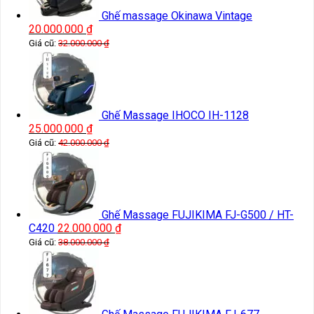
Ghế massage Okinawa Vintage
20.000.000
₫
Giá cũ:
32.000.000
₫
Ghế Massage IHOCO IH-1128
25.000.000
₫
Giá cũ:
42.000.000
₫
Ghế Massage FUJIKIMA FJ-G500 / HT-
C420
22.000.000
₫
Giá cũ:
38.000.000
₫