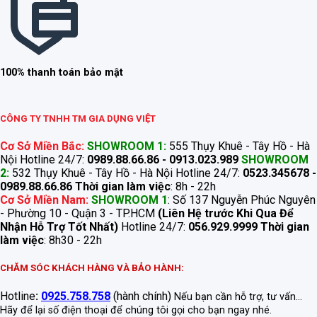
100% thanh toán bảo mật
CÔNG TY TNHH TM GIA DỤNG VIỆT
Cơ Sở Miền Bắc:
SHOWROOM 1:
555 Thụy Khuê - Tây Hồ - Hà
Nội Hotline 24/7:
0989.88.66.86 - 0913.023.989
SHOWROOM
2:
532 Thụy Khuê - Tây Hồ - Hà Nội Hotline 24/7:
0523.345678 -
0989.88.66.86
Thời gian làm việc
: 8h - 22h
Cơ Sở Miền Nam:
SHOWROOM 1
: Số 137 Nguyễn Phúc Nguyên
- Phường 10 - Quận 3 - TP.HCM
(Liên Hệ trước Khi Qua Để
Nhận Hỗ Trợ Tốt Nhất)
Hotline 24/7:
056.929.9999
Thời gian
làm việc
: 8h30 - 22h
CHĂM SÓC KHÁCH HÀNG VÀ BẢO HÀNH:
Hotline
:
0925.758.758
(hành chính)
Nếu bạn cần hỗ trợ, tư vấn...
Hãy để lại số điện thoại để chúng tôi gọi cho bạn ngay nhé.