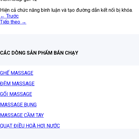
Hiện cả chức năng bình luận và tạo đường dẫn kết nối bị khóa.
←
Trước
Tiếp theo
→
CÁC DÒNG SẢN PHẨM BÁN CHẠY
GHẾ MASSAGE
ĐỆM MASSAGE
GỐI MASSAGE
MASSAGE BỤNG
MASSAGE CẦM TAY
QUẠT ĐIỀU HOÀ HƠI NƯỚC