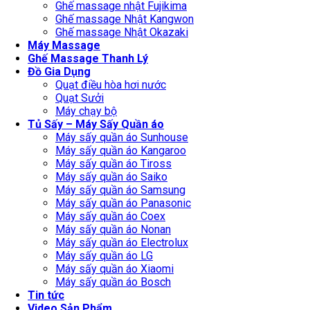
Ghế massage nhật Fujikima
Ghế massage Nhật Kangwon
Ghế massage Nhật Okazaki
Máy Massage
Ghế Massage Thanh Lý
Đồ Gia Dụng
Quạt điều hòa hơi nước
Quạt Sưởi
Máy chạy bộ
Tủ Sấy – Máy Sấy Quần áo
Máy sấy quần áo Sunhouse
Máy sấy quần áo Kangaroo
Máy sấy quần áo Tiross
Máy sấy quần áo Saiko
Máy sấy quần áo Samsung
Máy sấy quần áo Panasonic
Máy sấy quần áo Coex
Máy sấy quần áo Nonan
Máy sấy quần áo Electrolux
Máy sấy quần áo LG
Máy sấy quần áo Xiaomi
Máy sấy quần áo Bosch
Tin tức
Video Sản Phẩm