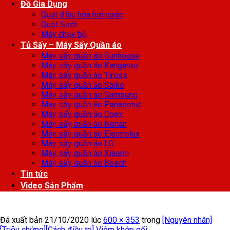
Đồ Gia Dụng
Quạt điều hòa hơi nước
Quạt Sưởi
Máy chạy bộ
Tủ Sấy – Máy Sấy Quần áo
Máy sấy quần áo Sunhouse
Máy sấy quần áo Kangaroo
Máy sấy quần áo Tiross
Máy sấy quần áo Saiko
Máy sấy quần áo Samsung
Máy sấy quần áo Panasonic
Máy sấy quần áo Coex
Máy sấy quần áo Nonan
Máy sấy quần áo Electrolux
Máy sấy quần áo LG
Máy sấy quần áo Xiaomi
Máy sấy quần áo Bosch
Tin tức
Video Sản Phẩm
Đã xuất bản
21/10/2020
lúc
600 × 353
trong
[Nguyên nhân]
[Triệu chứng][Cách điều trị] Viêm khớp gối