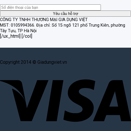
CÔNG TY TNHH THƯƠNG MẠI GIA DỤNG VIỆT
MST: 0105994366.
Địa chỉ: Số 15 ngõ 121 phố Trung Kiên, phường
Tây Tựu, TP Hà Nội
[/ux_html] [/col]
Copyright 2014 © Giadungviet.vn