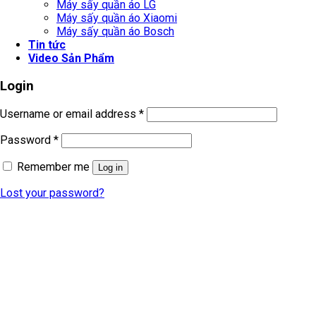
Máy sấy quần áo LG
Máy sấy quần áo Xiaomi
Máy sấy quần áo Bosch
Tin tức
Video Sản Phẩm
Login
Username or email address
*
Password
*
Remember me
Log in
Lost your password?