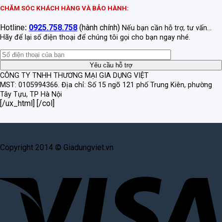
CHĂM SÓC KHÁCH HÀNG VÀ BẢO HÀNH:
Hotline
:
0925.758.758
(hành chính)
Nếu bạn cần hỗ trợ, tư vấn...
Hãy để lại số điện thoại để chúng tôi gọi cho bạn ngay nhé.
CÔNG TY TNHH THƯƠNG MẠI GIA DỤNG VIỆT
MST: 0105994366.
Địa chỉ: Số 15 ngõ 121 phố Trung Kiên, phường
Tây Tựu, TP Hà Nội
[/ux_html] [/col]
Copyright 2014 © Giadungviet.vn