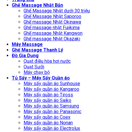
Ghế Massage Nhật Bản
Ghế Massage Nhật dưới 30 triệu
Ghế Massage Nhật Saporoo
Ghế massage Nhật Okinawa
Ghế massage nhật Fujikima
Ghế massage Nhật Kangwon
Ghế massage Nhật Okazaki
Máy Massage
Ghế Massage Thanh Lý
Đồ Gia Dụng
Quạt điều hòa hơi nước
Quạt Sưởi
Máy chạy bộ
Tủ Sấy – Máy Sấy Quần áo
Máy sấy quần áo Sunhouse
Máy sấy quần áo Kangaroo
Máy sấy quần áo Tiross
Máy sấy quần áo Saiko
Máy sấy quần áo Samsung
Máy sấy quần áo Panasonic
Máy sấy quần áo Coex
Máy sấy quần áo Nonan
Máy sấy quần áo Electrolux