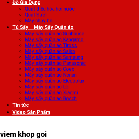
Đồ Gia Dụng
Quạt điều hòa hơi nước
Quạt Sưởi
Máy chạy bộ
Tủ Sấy – Máy Sấy Quần áo
Máy sấy quần áo Sunhouse
Máy sấy quần áo Kangaroo
Máy sấy quần áo Tiross
Máy sấy quần áo Saiko
Máy sấy quần áo Samsung
Máy sấy quần áo Panasonic
Máy sấy quần áo Coex
Máy sấy quần áo Nonan
Máy sấy quần áo Electrolux
Máy sấy quần áo LG
Máy sấy quần áo Xiaomi
Máy sấy quần áo Bosch
Tin tức
Video Sản Phẩm
viem khop goi