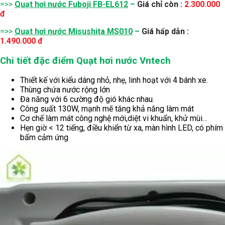
=>>
Quạt hơi nước Fuboji FB-EL612
–
Giá chỉ còn :
2.300.000
đ
=>>
Quạt hơi nước Misushita MS010
–
Giá hấp dẫn
:
1.490.000 đ
Chi tiết đặc điểm Quạt hơi nước Vntech
Thiết kế với kiểu dáng nhỏ, nhẹ, linh hoạt với 4 bánh xe.
Thùng chứa nước rộng lớn
Đa năng với 6 cường độ gió khác nhau.
Công suất 130W, mạnh mẽ tăng khả năng làm mát
Cơ chế làm mát công nghệ mới,diệt vi khuẩn, khử mùi…
Hẹn giờ < 12 tiếng, điều khiển từ xa, màn hình LED, có phím
bấm cảm ứng