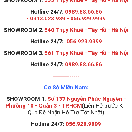
SHOWROOM 1
:
555 Thụy Khuê - Tây Hồ - Hà Nội
Hotline 24/7:
0989.88.66.86
-
0913.023.989
-
056.929.9999
S
HOWROOM 2
:
540 Thụy Khuê - Tây Hồ - Hà Nội
Hotline 24/7:
056.929.9999
S
HOWROOM 3
:
561 Thụy Khuê - Tây Hồ - Hà Nội
Hotline 24/7:
0989.88.66.86
-------------
Cơ Sở Miền Nam:
SHOWROOM 1
:
Số 137 Nguyễn Phúc Nguyên -
Phường 10 - Quận 3 - TP.HCM
(Liên Hệ trước Khi
Qua Để Nhận Hỗ Trợ Tốt Nhất)
Hotline 24/7:
056.929.9999