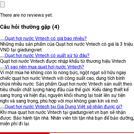
There are no reviews yet.
Câu hỏi thường gặp (4)
Quạt hơi nước Vntech có giá bao nhiêu?
Những mẫu sản phẩm của Quạt hơi nước Vntech có giá là 3 triệu
VND tại giadungviet.
Quạt hơi nước Vntech có xuất xứ từ đâu?
Quạt hơi nước Vntech được nhập khẩu từ thương hiệu Vntech
Vì sao nên mua quạt hơi nước Vntech?
Vì một mùa hè không còn lo nóng bức, ngột ngạt sở hữu ngay
chiếc quạt hơi nước Vntech với công suất cao, dung tích bình
chứa nhiều nước. Sản phẩm Quạt hơi nước Vntech sản xuất theo
tiêu chuẩn chất lượng hàng đầu của thế giới. Kiểu dáng thiết kế
sang trọng và hiện đại, nguyên khối nhưng lại toát lên sự tiện
nghi và sang trọng, phù hợp với mọi không gian kín và mở.
Quạt hơi nước Vntech tại Gia Dụng Việt sẽ nhận được gì?
Khi mua quạt hơi nước Vntech tại giadungviet.vn bạn sẽ nhận
được: Bảo hành tận nhà. Nhân viên tới tận nhà bạn để bảo dưỡng,
miễn phí đi lại.