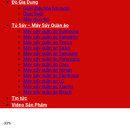
Đồ Gia Dụng
Quạt điều hòa hơi nước
Quạt Sưởi
Máy chạy bộ
Tủ Sấy – Máy Sấy Quần áo
Máy sấy quần áo Sunhouse
Máy sấy quần áo Kangaroo
Máy sấy quần áo Tiross
Máy sấy quần áo Saiko
Máy sấy quần áo Samsung
Máy sấy quần áo Panasonic
Máy sấy quần áo Coex
Máy sấy quần áo Nonan
Máy sấy quần áo Electrolux
Máy sấy quần áo LG
Máy sấy quần áo Xiaomi
Máy sấy quần áo Bosch
Tin tức
Video Sản Phẩm
-33%