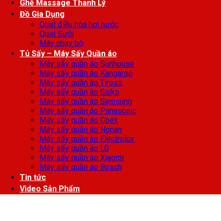
Ghế Massage Thanh Lý
Đồ Gia Dụng
Quạt điều hòa hơi nước
Quạt Sưởi
Máy chạy bộ
Tủ Sấy – Máy Sấy Quần áo
Máy sấy quần áo Sunhouse
Máy sấy quần áo Kangaroo
Máy sấy quần áo Tiross
Máy sấy quần áo Saiko
Máy sấy quần áo Samsung
Máy sấy quần áo Panasonic
Máy sấy quần áo Coex
Máy sấy quần áo Nonan
Máy sấy quần áo Electrolux
Máy sấy quần áo LG
Máy sấy quần áo Xiaomi
Máy sấy quần áo Bosch
Tin tức
Video Sản Phẩm