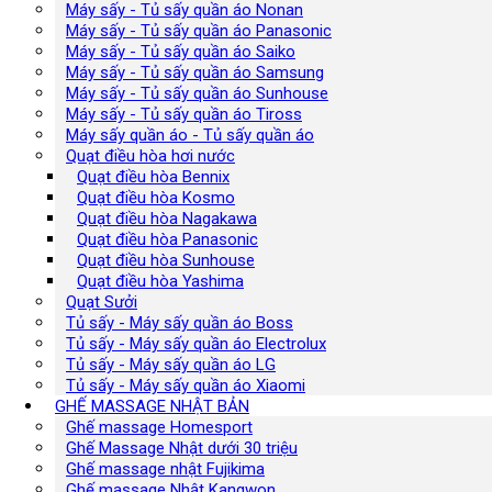
Máy sấy - Tủ sấy quần áo Nonan
Máy sấy - Tủ sấy quần áo Panasonic
Máy sấy - Tủ sấy quần áo Saiko
Máy sấy - Tủ sấy quần áo Samsung
Máy sấy - Tủ sấy quần áo Sunhouse
Máy sấy - Tủ sấy quần áo Tiross
Máy sấy quần áo - Tủ sấy quần áo
Quạt điều hòa hơi nước
Quạt điều hòa Bennix
Quạt điều hòa Kosmo
Quạt điều hòa Nagakawa
Quạt điều hòa Panasonic
Quạt điều hòa Sunhouse
Quạt điều hòa Yashima
Quạt Sưởi
Tủ sấy - Máy sấy quần áo Boss
Tủ sấy - Máy sấy quần áo Electrolux
Tủ sấy - Máy sấy quần áo LG
Tủ sấy - Máy sấy quần áo Xiaomi
GHẾ MASSAGE NHẬT BẢN
Ghế massage Homesport
Ghế Massage Nhật dưới 30 triệu
Ghế massage nhật Fujikima
Ghế massage Nhật Kangwon