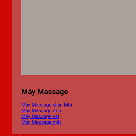
Máy Massage
Máy Massage chân
Máy Massage đầu
Máy Massage vai
Máy Massage mặt