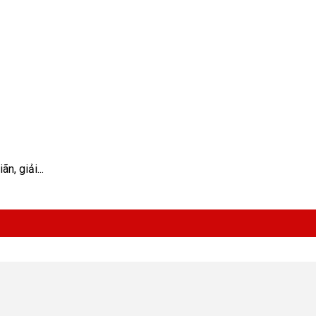
, giải...