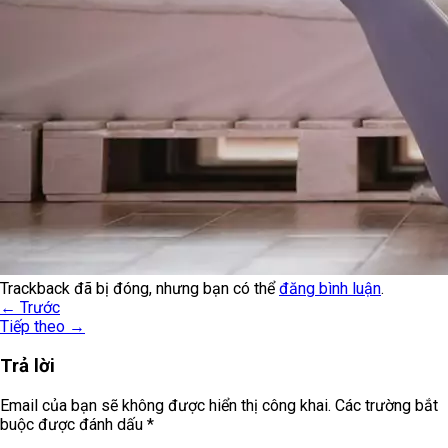
Trackback đã bị đóng, nhưng bạn có thể
đăng bình luận
.
←
Trước
Tiếp theo
→
Trả lời
Email của bạn sẽ không được hiển thị công khai.
Các trường bắt
buộc được đánh dấu
*