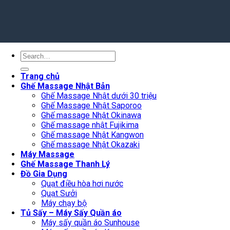
Search
for:
Trang chủ
Ghế Massage Nhật Bản
Ghế Massage Nhật dưới 30 triệu
Ghế Massage Nhật Saporoo
Ghế massage Nhật Okinawa
Ghế massage nhật Fujikima
Ghế massage Nhật Kangwon
Ghế massage Nhật Okazaki
Máy Massage
Ghế Massage Thanh Lý
Đồ Gia Dụng
Quạt điều hòa hơi nước
Quạt Sưởi
Máy chạy bộ
Tủ Sấy – Máy Sấy Quần áo
Máy sấy quần áo Sunhouse