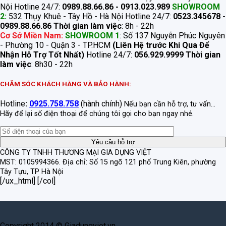
Nội Hotline 24/7:
0989.88.66.86 - 0913.023.989
SHOWROOM
2:
532 Thụy Khuê - Tây Hồ - Hà Nội Hotline 24/7:
0523.345678 -
0989.88.66.86
Thời gian làm việc
: 8h - 22h
Cơ Sở Miền Nam:
SHOWROOM 1
: Số 137 Nguyễn Phúc Nguyên
- Phường 10 - Quận 3 - TP.HCM
(Liên Hệ trước Khi Qua Để
Nhận Hỗ Trợ Tốt Nhất)
Hotline 24/7:
056.929.9999
Thời gian
làm việc
: 8h30 - 22h
CHĂM SÓC KHÁCH HÀNG VÀ BẢO HÀNH:
Hotline
:
0925.758.758
(hành chính)
Nếu bạn cần hỗ trợ, tư vấn...
Hãy để lại số điện thoại để chúng tôi gọi cho bạn ngay nhé.
CÔNG TY TNHH THƯƠNG MẠI GIA DỤNG VIỆT
MST: 0105994366.
Địa chỉ: Số 15 ngõ 121 phố Trung Kiên, phường
Tây Tựu, TP Hà Nội
[/ux_html] [/col]
Copyright 2014 © Giadungviet.vn