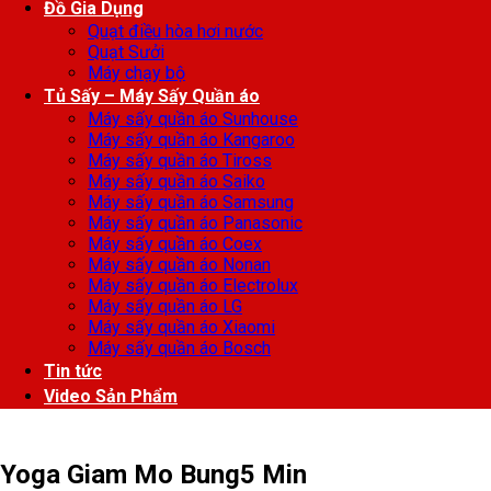
Đồ Gia Dụng
Quạt điều hòa hơi nước
Quạt Sưởi
Máy chạy bộ
Tủ Sấy – Máy Sấy Quần áo
Máy sấy quần áo Sunhouse
Máy sấy quần áo Kangaroo
Máy sấy quần áo Tiross
Máy sấy quần áo Saiko
Máy sấy quần áo Samsung
Máy sấy quần áo Panasonic
Máy sấy quần áo Coex
Máy sấy quần áo Nonan
Máy sấy quần áo Electrolux
Máy sấy quần áo LG
Máy sấy quần áo Xiaomi
Máy sấy quần áo Bosch
Tin tức
Video Sản Phẩm
Yoga Giam Mo Bung5 Min