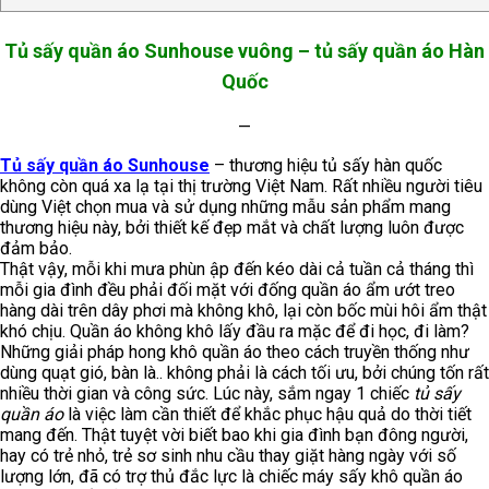
Tủ sấy quần áo Sunhouse vuông – tủ sấy quần áo Hàn
Quốc
—
Tủ sấy quần áo Sunhouse
– thương hiệu tủ sấy hàn quốc
không còn quá xa lạ tại thị trường Việt Nam. Rất nhiều người tiêu
dùng Việt chọn mua và sử dụng những mẫu sản phẩm mang
thương hiệu này, bởi thiết kế đẹp mắt và chất lượng luôn được
đảm bảo.
Thật vậy, mỗi khi mưa phùn ập đến kéo dài cả tuần cả tháng thì
mỗi gia đình đều phải đối mặt với đống quần áo ẩm ướt treo
hàng dài trên dây phơi mà không khô, lại còn bốc mùi hôi ẩm thật
khó chịu. Quần áo không khô lấy đầu ra mặc để đi học, đi làm?
Những giải pháp hong khô quần áo theo cách truyền thống như
dùng quạt gió, bàn là.. không phải là cách tối ưu, bởi chúng tốn rất
nhiều thời gian và công sức. Lúc này, sắm ngay 1 chiếc
tủ sấy
quần áo
là việc làm cần thiết để khắc phục hậu quả do thời tiết
mang đến. Thật tuyệt vời biết bao khi gia đình bạn đông người,
hay có trẻ nhỏ, trẻ sơ sinh nhu cầu thay giặt hàng ngày với số
lượng lớn, đã có trợ thủ đắc lực là chiếc máy sấy khô quần áo