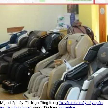
Mục nhập này đã được đăng trong
Tư vấn mua máy sấy quần
áo, Tủ sấy quần áo
. Đánh dấu trang
permalink
.