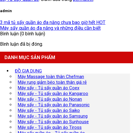
admin
3 mã tủ sấy quần áo đa năng chưa bao giờ hết HOT
Máy sấy quần áo đa năng và những điều cần biết
Bình luận (0 bình luận)
Bình luận đã bị đóng.
DANH MỤC SẢN PHẨM
ĐỒ GIA DỤNG
Máy Massage toàn thân Chefman
Máy rung giảm béo toàn thân giá rẻ
Máy sấy - Tủ sấy quần áo Coex
Máy sấy - Tủ sấy quần áo Kangaroo
Máy sấy - Tủ sấy quần áo Nonan
Máy sấy - Tủ sấy quần áo Panasonic
Máy sấy - Tủ sấy quần áo Saiko
Máy sấy - Tủ sấy quần áo Samsung
Máy sấy - Tủ sấy quần áo Sunhouse
Máy sấy - Tủ sấy quần áo Tiross