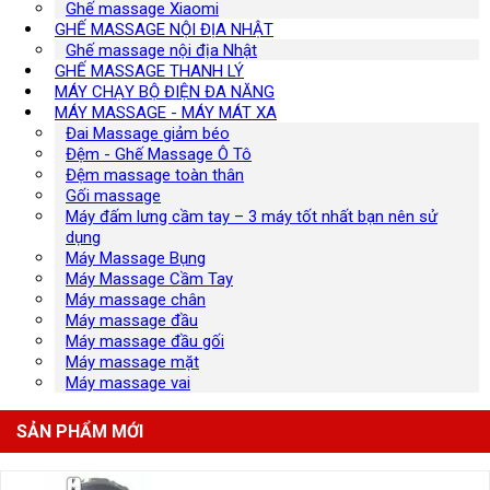
Ghế massage Xiaomi
GHẾ MASSAGE NỘI ĐỊA NHẬT
Ghế massage nội địa Nhật
GHẾ MASSAGE THANH LÝ
MÁY CHẠY BỘ ĐIỆN ĐA NĂNG
MÁY MASSAGE - MÁY MÁT XA
Đai Massage giảm béo
Đệm - Ghế Massage Ô Tô
Đệm massage toàn thân
Gối massage
Máy đấm lưng cầm tay – 3 máy tốt nhất bạn nên sử
dụng
Máy Massage Bụng
Máy Massage Cầm Tay
Máy massage chân
Máy massage đầu
Máy massage đầu gối
Máy massage mặt
Máy massage vai
SẢN PHẨM MỚI