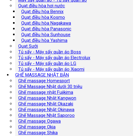
Máy sấy quần áo - Tủ sấy quần áo
Quạt điều hòa hơi nước
Quạt điều hòa Bennix
Quạt điều hòa Kosmo
Quạt điều hòa Nagakawa
Quạt điều hòa Panasonic
Quạt điều hòa Sunhouse
Quạt điều hòa Yashima
Quạt Sưởi
Tủ sấy - Máy sấy quần áo Boss
Tủ sấy - Máy sấy quần áo Electrolux
Tủ sấy - Máy sấy quần áo LG
Tủ sấy - Máy sấy quần áo Xiaomi
GHẾ MASSAGE NHẬT BẢN
Ghế massage Homesport
Ghế Massage Nhật dưới 30 triệu
Ghế massage nhật Fujikima
Ghế massage Nhật Kangwon
Ghế massage Nhật Okazaki
Ghế massage Nhật Okinawa
Ghế Massage Nhật Saporoo
Ghế massage Ogawa
Ghế massage Okia
Ghế massage Shika