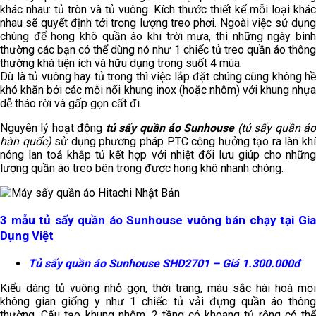
khác nhau: tủ tròn và tủ vuông. Kích thước thiết kế mỗi loại khác
nhau sẽ quyết định tới trọng lượng treo phơi. Ngoài việc sử dụng
chúng để hong khô quần áo khi trời mưa, thì những ngày bình
thường các bạn có thể dùng nó như 1 chiếc tủ treo quần áo thông
thường khá tiện ích và hữu dụng trong suốt 4 mùa.
Dù là tủ vuông hay tủ trong thì việc lắp đặt chúng cũng không hề
khó khăn bởi các mỗi nối khung inox (hoặc nhôm) với khung nhựa
dễ tháo rời và gấp gọn cất đi.
Nguyên lý hoạt động
tủ sấy quần áo Sunhouse
(tủ sấy quần á
hàn quốc)
sử dụng phương pháp PTC cộng hưởng tạo ra làn kh
nóng lan toả khắp tủ kết hợp với nhiệt đối lưu giúp cho những
lượng quần áo treo bên trong được hong khô nhanh chóng.
3 mẫu tủ sấy quần áo Sunhouse vuông bán chạy tại Gia
Dụng Việt
Tủ sấy quần áo Sunhouse SHD2701 – Giá 1.300.000đ
Kiểu dáng tủ vuông nhỏ gọn, thời trang, màu sắc hài hoà mọi
không gian giống y như 1 chiếc tủ vải đựng quần áo thông
thường. Cấu tạo khung nhôm, 2 tầng có khoang tủ rộng có thể