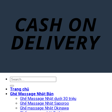
Search
for:
Trang chủ
Ghế Massage Nhật Bản
Ghế Massage Nhật dưới 30 triệu
Ghế Massage Nhật Saporoo
Ghế massage Nhật Okinawa