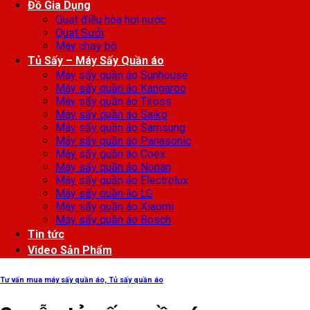
Đồ Gia Dụng
Quạt điều hòa hơi nước
Quạt Sưởi
Máy chạy bộ
Tủ Sấy – Máy Sấy Quần áo
Máy sấy quần áo Sunhouse
Máy sấy quần áo Kangaroo
Máy sấy quần áo Tiross
Máy sấy quần áo Saiko
Máy sấy quần áo Samsung
Máy sấy quần áo Panasonic
Máy sấy quần áo Coex
Máy sấy quần áo Nonan
Máy sấy quần áo Electrolux
Máy sấy quần áo LG
Máy sấy quần áo Xiaomi
Máy sấy quần áo Bosch
Tin tức
Video Sản Phẩm
Tư vấn mua máy sấy quần áo, Tủ sấy quần áo