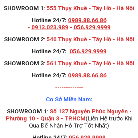
SHOWROOM 1
:
555 Thụy Khuê - Tây Hồ - Hà Nội
Hotline 24/7:
0989.88.66.86
-
0913.023.989
-
056.929.9999
S
HOWROOM 2
:
540 Thụy Khuê - Tây Hồ - Hà Nội
Hotline 24/7:
056.929.9999
S
HOWROOM 3
:
561 Thụy Khuê - Tây Hồ - Hà Nội
Hotline 24/7:
0989.88.66.86
-------------
Cơ Sở Miền Nam:
SHOWROOM 1
:
Số 137 Nguyễn Phúc Nguyên -
Phường 10 - Quận 3 - TP.HCM
(Liên Hệ trước Khi
Qua Để Nhận Hỗ Trợ Tốt Nhất)
Hotline 24/7:
056.929.9999