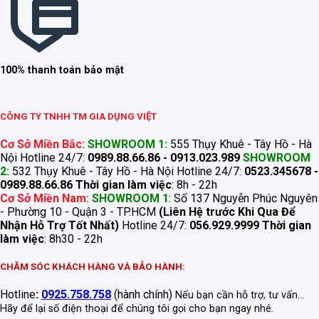
100% thanh toán bảo mật
CÔNG TY TNHH TM GIA DỤNG VIỆT
Cơ Sở Miền Bắc:
SHOWROOM 1:
555 Thụy Khuê - Tây Hồ - Hà
Nội Hotline 24/7:
0989.88.66.86 - 0913.023.989
SHOWROOM
2:
532 Thụy Khuê - Tây Hồ - Hà Nội Hotline 24/7:
0523.345678 -
0989.88.66.86
Thời gian làm việc
: 8h - 22h
Cơ Sở Miền Nam:
SHOWROOM 1
: Số 137 Nguyễn Phúc Nguyên
- Phường 10 - Quận 3 - TP.HCM
(Liên Hệ trước Khi Qua Để
Nhận Hỗ Trợ Tốt Nhất)
Hotline 24/7:
056.929.9999
Thời gian
làm việc
: 8h30 - 22h
CHĂM SÓC KHÁCH HÀNG VÀ BẢO HÀNH:
Hotline
:
0925.758.758
(hành chính)
Nếu bạn cần hỗ trợ, tư vấn...
Hãy để lại số điện thoại để chúng tôi gọi cho bạn ngay nhé.