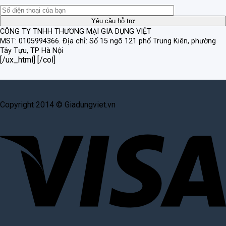
CÔNG TY TNHH THƯƠNG MẠI GIA DỤNG VIỆT
MST: 0105994366.
Địa chỉ: Số 15 ngõ 121 phố Trung Kiên, phường
Tây Tựu, TP Hà Nội
[/ux_html] [/col]
Copyright 2014 © Giadungviet.vn