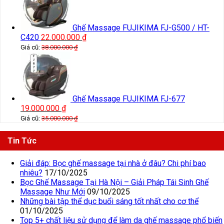
Ghế Massage FUJIKIMA FJ-G500 / HT-
C420
22.000.000
₫
Giá cũ:
38.000.000
₫
Ghế Massage FUJIKIMA FJ-677
19.000.000
₫
Giá cũ:
35.000.000
₫
Tin Tức
Giải đáp: Bọc ghế massage tại nhà ở đâu? Chi phí bao
nhiêu?
17/10/2025
Bọc Ghế Massage Tại Hà Nội – Giải Pháp Tái Sinh Ghế
Massage Như Mới
09/10/2025
Những bài tập thể dục buổi sáng tốt nhất cho cơ thể
01/10/2025
Top 5+ chất liệu sử dụng để làm da ghế massage phổ biến