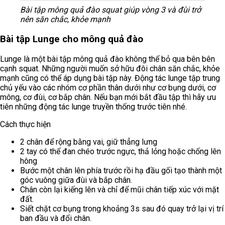
Bài tập mông quả đào squat giúp vòng 3 và đùi trở
nên săn chắc, khỏe mạnh
Bài tập Lunge cho mông quả đào
Lunge là một bài tập mông quả đào không thể bỏ qua bên bên
cạnh squat. Những người muốn sở hữu đôi chân săn chắc, khỏe
mạnh cũng có thể áp dụng bài tập này. Động tác lunge tập trung
chủ yếu vào các nhóm cơ phần thân dưới như cơ bụng dưới, cơ
mông, cơ đùi, cơ bắp chân. Nếu bạn mới bắt đầu tập thì hãy ưu
tiên những động tác lunge truyền thống trước tiên nhé.
Cách thực hiện
2 chân để rộng bằng vai, giữ thẳng lưng
2 tay có thể đan chéo trước ngực, thả lỏng hoặc chống lên
hông
Bước một chân lên phía trước rồi hạ đầu gối tạo thành một
góc vuông giữa đùi và bắp chân.
Chân còn lại kiếng lên và chỉ để mũi chân tiếp xúc với mặt
đất.
Siết chặt cơ bụng trong khoảng 3s sau đó quay trở lại vị trí
ban đầu và đổi chân.