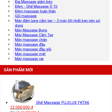
Đai Massage giảm béo
Đệm - Ghế Massage Ô Tô
Đệm massage toàn thân
Gối massage
Máy đấm lưng cầm tay – 3 máy tốt nhất bạn nên sử
dụng
Máy Massage Bụng
Máy Massage Cầm Tay
Máy massage chân
Máy massage đầu
Máy massage đầu gối
Máy massage mặt
Máy massage vai
SẢN PHẨM MỚI
Ghế Massage FUJILUX FKT66
22.000.000
₫