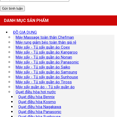
DANH MỤC SẢN PHẨM
ĐỒ GIA DỤNG
Máy Massage toàn thân Chefman
Máy rung giảm béo toàn thân giá rẻ
Máy sấy - Tủ sấy quần áo Coex
Máy sấy - Tủ sấy quần áo Kangaroo
Máy sấy - Tủ sấy quần áo Nonan
Máy sấy - Tủ sấy quần áo Panasonic
Máy sấy - Tủ sấy quần áo Saiko
Máy sấy - Tủ sấy quần áo Samsung
Máy sấy - Tủ sấy quần áo Sunhouse
Máy sấy - Tủ sấy quần áo Tiross
Máy sấy quần áo - Tủ sấy quần áo
Quạt điều hòa hơi nước
Quạt điều hòa Bennix
Quạt điều hòa Kosmo
Quạt điều hòa Nagakawa
Quạt điều hòa Panasonic
Quạt điều hòa Sunhouse