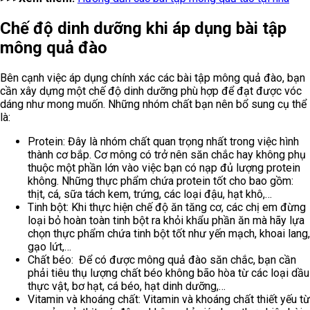
Chế độ dinh dưỡng khi áp dụng bài tập
mông quả đào
Bên cạnh việc áp dụng chính xác các bài tập mông quả đào, bạn
cần xây dựng một chế độ dinh dưỡng phù hợp để đạt được vóc
dáng như mong muốn. Những nhóm chất bạn nên bổ sung cụ thể
là:
Protein: Đây là nhóm chất quan trọng nhất trong việc hình
thành cơ bắp. Cơ mông có trở nên săn chắc hay không phụ
thuộc một phần lớn vào việc bạn có nạp đủ lượng protein
không. Những thực phẩm chứa protein tốt cho bao gồm:
thịt, cá, sữa tách kem, trứng, các loại đậu, hạt khô,…
Tinh bột: Khi thực hiện chế độ ăn tăng cơ, các chị em đừng
loại bỏ hoàn toàn tinh bột ra khỏi khẩu phần ăn mà hãy lựa
chọn thực phẩm chứa tinh bột tốt như yến mạch, khoai lang,
gạo lứt,…
Chất béo: Để có được mông quả đào săn chắc, bạn cần
phải tiêu thụ lượng chất béo không bão hòa từ các loại dầu
thực vật, bơ hạt, cá béo, hạt dinh dưỡng,…
Vitamin và khoáng chất: Vitamin và khoáng chất thiết yếu từ