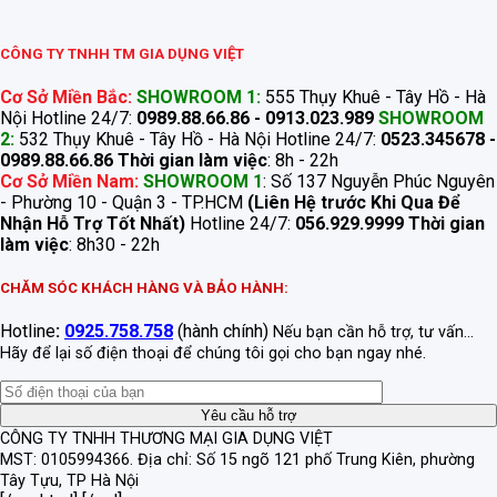
CÔNG TY TNHH TM GIA DỤNG VIỆT
Cơ Sở Miền Bắc:
SHOWROOM 1:
555 Thụy Khuê - Tây Hồ - Hà
Nội Hotline 24/7:
0989.88.66.86 - 0913.023.989
SHOWROOM
2:
532 Thụy Khuê - Tây Hồ - Hà Nội Hotline 24/7:
0523.345678 -
0989.88.66.86
Thời gian làm việc
: 8h - 22h
Cơ Sở Miền Nam:
SHOWROOM 1
: Số 137 Nguyễn Phúc Nguyên
- Phường 10 - Quận 3 - TP.HCM
(Liên Hệ trước Khi Qua Để
Nhận Hỗ Trợ Tốt Nhất)
Hotline 24/7:
056.929.9999
Thời gian
làm việc
: 8h30 - 22h
CHĂM SÓC KHÁCH HÀNG VÀ BẢO HÀNH:
Hotline
:
0925.758.758
(hành chính)
Nếu bạn cần hỗ trợ, tư vấn...
Hãy để lại số điện thoại để chúng tôi gọi cho bạn ngay nhé.
CÔNG TY TNHH THƯƠNG MẠI GIA DỤNG VIỆT
MST: 0105994366.
Địa chỉ: Số 15 ngõ 121 phố Trung Kiên, phường
Tây Tựu, TP Hà Nội