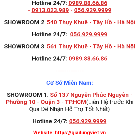
Hotline 24/7:
0989.88.66.86
-
0913.023.989
-
056.929.9999
S
HOWROOM 2
:
540 Thụy Khuê - Tây Hồ - Hà Nội
Hotline 24/7:
056.929.9999
S
HOWROOM 3
:
561 Thụy Khuê - Tây Hồ - Hà Nội
Hotline 24/7:
0989.88.66.86
-------------
Cơ Sở Miền Nam:
SHOWROOM 1
:
Số 137 Nguyễn Phúc Nguyên -
Phường 10 - Quận 3 - TP.HCM
(Liên Hệ trước Khi
Qua Để Nhận Hỗ Trợ Tốt Nhất)
Hotline 24/7:
056.929.9999
Website:
https://giadungviet.vn