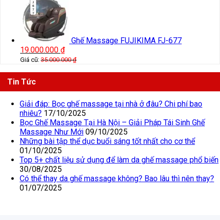
Ghế Massage FUJIKIMA FJ-677
19.000.000
₫
Giá cũ:
35.000.000
₫
Tin Tức
Giải đáp: Bọc ghế massage tại nhà ở đâu? Chi phí bao
nhiêu?
17/10/2025
Bọc Ghế Massage Tại Hà Nội – Giải Pháp Tái Sinh Ghế
Massage Như Mới
09/10/2025
Những bài tập thể dục buổi sáng tốt nhất cho cơ thể
01/10/2025
Top 5+ chất liệu sử dụng để làm da ghế massage phổ biến
30/08/2025
Có thể thay da ghế massage không? Bao lâu thì nên thay?
01/07/2025