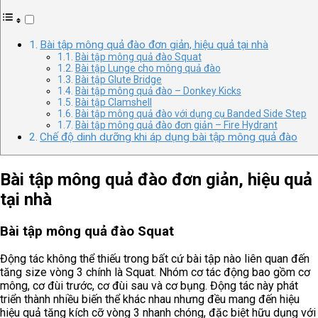
Bài tập mông quả đào đơn giản, hiệu quả tại nhà
Bài tập mông quả đào Squat
Bài tập Lunge cho mông quả đào
Bài tập Glute Bridge
Bài tập mông quả đào – Donkey Kicks
Bài tập Clamshell
Bài tập mông quả đào với dụng cụ Banded Side Step
Bài tập mông quả đào đơn giản – Fire Hydrant
Chế độ dinh dưỡng khi áp dụng bài tập mông quả đào
Bài tập mông quả đào đơn giản, hiệu quả
tại nhà
Bài tập mông quả đào Squat
Động tác không thể thiếu trong bất cứ bài tập nào liên quan đến
tăng size vòng 3 chính là Squat. Nhóm cơ tác động bao gồm cơ
mông, cơ đùi trước, cơ đùi sau và cơ bụng. Động tác này phát
triển thành nhiều biến thể khác nhau nhưng đều mang đến hiệu
hiệu quả tăng kích cỡ vòng 3 nhanh chóng, đặc biệt hữu dụng với