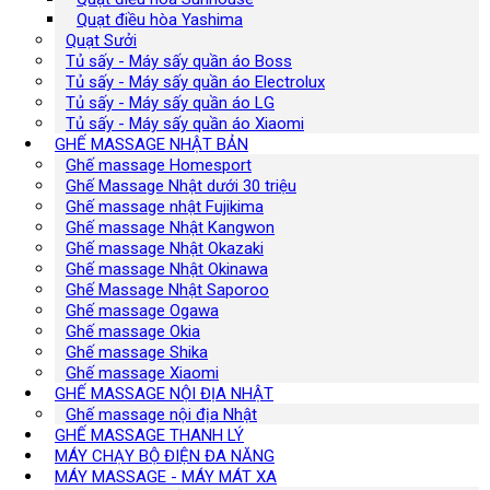
Quạt điều hòa Yashima
Quạt Sưởi
Tủ sấy - Máy sấy quần áo Boss
Tủ sấy - Máy sấy quần áo Electrolux
Tủ sấy - Máy sấy quần áo LG
Tủ sấy - Máy sấy quần áo Xiaomi
GHẾ MASSAGE NHẬT BẢN
Ghế massage Homesport
Ghế Massage Nhật dưới 30 triệu
Ghế massage nhật Fujikima
Ghế massage Nhật Kangwon
Ghế massage Nhật Okazaki
Ghế massage Nhật Okinawa
Ghế Massage Nhật Saporoo
Ghế massage Ogawa
Ghế massage Okia
Ghế massage Shika
Ghế massage Xiaomi
GHẾ MASSAGE NỘI ĐỊA NHẬT
Ghế massage nội địa Nhật
GHẾ MASSAGE THANH LÝ
MÁY CHẠY BỘ ĐIỆN ĐA NĂNG
MÁY MASSAGE - MÁY MÁT XA