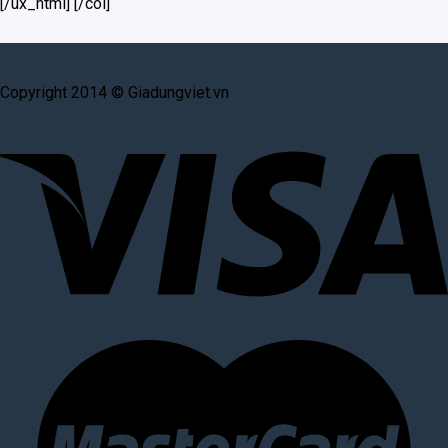
[/ux_html] [/col]
Copyright 2014 © Giadungviet.vn