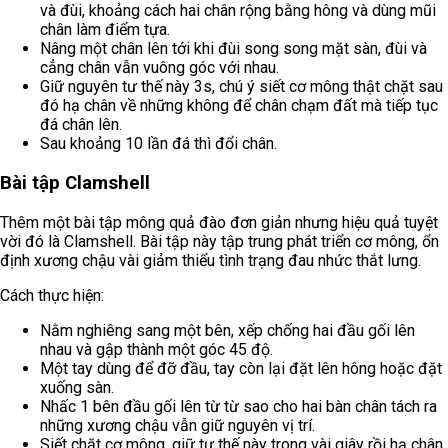
và đùi, khoảng cách hai chân rộng bằng hông và dùng mũi
chân làm điểm tựa.
Nâng một chân lên tới khi đùi song song mặt sàn, đùi và
cẳng chân vẫn vuông góc với nhau.
Giữ nguyên tư thế này 3s, chú ý siết cơ mông thật chặt sau
đó hạ chân về những không để chân chạm đất mà tiếp tục
đá chân lên.
Sau khoảng 10 lần đá thì đổi chân.
Bài tập Clamshell
Thêm một bài tập mông quả đào đơn giản nhưng hiệu quả tuyệt
vời đó là Clamshell. Bài tập này tập trung phát triển cơ mông, ổn
định xương chậu vài giảm thiểu tình trạng đau nhức thắt lưng.
Cách thực hiện:
Nằm nghiêng sang một bên, xếp chống hai đầu gối lên
nhau và gập thành một góc 45 độ.
Một tay dùng để đỡ đầu, tay còn lại đặt lên hông hoặc đặt
xuống sàn.
Nhấc 1 bên đầu gối lên từ từ sao cho hai bàn chân tách ra
những xương chậu vẫn giữ nguyên vị trí.
Siết chặt cơ mông, giữ tư thế này trong vài giây rồi hạ chân