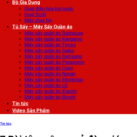
Đồ Gia Dụng
Quạt điều hòa hơi nước
Quạt Sưởi
Máy chạy bộ
Tủ Sấy – Máy Sấy Quần áo
Máy sấy quần áo Sunhouse
Máy sấy quần áo Kangaroo
Máy sấy quần áo Tiross
Máy sấy quần áo Saiko
Máy sấy quần áo Samsung
Máy sấy quần áo Panasonic
Máy sấy quần áo Coex
Máy sấy quần áo Nonan
Máy sấy quần áo Electrolux
Máy sấy quần áo LG
Máy sấy quần áo Xiaomi
Máy sấy quần áo Bosch
Tin tức
Video Sản Phẩm
Tin tức