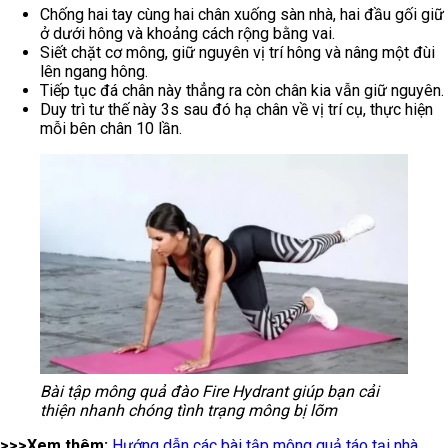
Chống hai tay cùng hai chân xuống sàn nhà, hai đầu gối giữ
ở dưới hông và khoảng cách rộng bằng vai.
Siết chặt cơ mông, giữ nguyên vị trí hông và nâng một đùi
lên ngang hông.
Tiếp tục đá chân này thẳng ra còn chân kia vẫn giữ nguyên.
Duy trì tư thế này 3s sau đó hạ chân về vị trí cụ, thực hiện
mỗi bên chân 10 lần.
Bài tập mông quả đào Fire Hydrant giúp bạn cải
thiện nhanh chóng tình trạng mông bị lõm
>>>Xem thêm:
Hướng dẫn các bài tập mông quả táo tại nhà