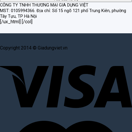
CÔNG TY TNHH THƯƠNG MẠI GIA DỤNG VIỆT
MST: 0105994366.
Địa chỉ: Số 15 ngõ 121 phố Trung Kiên, phường
Tây Tựu, TP Hà Nội
[/ux_html] [/col]
Copyright 2014 © Giadungviet.vn