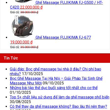
Ghế Massage FUJIKIMA FJ-G500 / HT-
C420
22.000.000
₫
Giá cũ:
38.000.000
₫
Ghế Massage FUJIKIMA FJ-677
19.000.000
₫
Giá cũ:
35.000.000
₫
Tin Tức
Giải đáp: Bọc ghế massage tại nhà ở đâu? Chi phí bao
nhiêu?
17/10/2025
Bọc Ghế Massage Tại Hà Nội – Giải Pháp Tái Sinh Ghế
Massage Như Mới
09/10/2025
Những bài tập thể dục buổi sáng tốt nhất cho cơ thể
01/10/2025
Top 5+ chất liệu sử dụng để làm da ghế massage phổ biến
30/08/2025
Có thể thay da ghế massage không? Bao lâu thì nên thay?