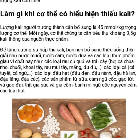
lượng kali cần thiết.
Làm gì khi cơ thể có hiểu hiện thiếu kali?
Lượng kali người trưởng thành cần bổ sung là 45 mmol/kg trọng
lượng cơ thể. Mỗi ngày, cơ thể chúng ta cần tiêu thụ khoảng 3,5g
kali thông qua nguồn thực phẩm.
Để tăng cường sự hấp thu kali, bạn nên bổ sung thức uống điện
giải như nước muối, nước cam, nước dừa và các loại thực phẩm
giàu vi chất này như: các loại rau củ quả và trái cây (bơ, cà chua,
nho, chuối, khoai tây, rau mùi tây, măng, đu đủ,…); các loại cá (cá
tuyết, cá ngừ,…); các loại đậu hạt (đậu đen, đậu nành, đậu hà lan,
đậu lăng, đậu cúc); các sản phẩm từ sữa; cám ngũ cốc; gạo lứt
và gạo đại; thịt gia súc và gia cầm; bánh mì ngũ cốc nguyên cám;
các loại hạt.