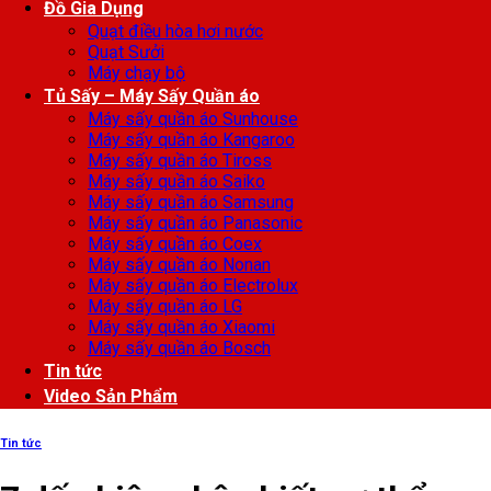
Đồ Gia Dụng
Quạt điều hòa hơi nước
Quạt Sưởi
Máy chạy bộ
Tủ Sấy – Máy Sấy Quần áo
Máy sấy quần áo Sunhouse
Máy sấy quần áo Kangaroo
Máy sấy quần áo Tiross
Máy sấy quần áo Saiko
Máy sấy quần áo Samsung
Máy sấy quần áo Panasonic
Máy sấy quần áo Coex
Máy sấy quần áo Nonan
Máy sấy quần áo Electrolux
Máy sấy quần áo LG
Máy sấy quần áo Xiaomi
Máy sấy quần áo Bosch
Tin tức
Video Sản Phẩm
Tin tức