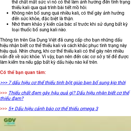
thể chất mất sức vì nó có thể làm ảnh hưởng đến tình trạng
thiếu kali qua quá trình bài tiết mồ hôi.
Không nên bổ sung quá nhiều kali, có thể gây ảnh hưởng
đến sức khỏe, đặc biệt là thận.
Nhớ tham khảo ý kiến của bác sĩ trước khi sử dụng bất kỳ
loại thuốc bổ sung kali nào.
Thông tin trên Gia Dụng Việt đã cung cấp cho bạn những dấu
hiệu nhận biết cơ thể thiếu kali và cách khắc phục tình trạng này
hiệu quả. Nhìn chung, khi cơ thể thiếu kali có thể gây nên nhiều
vấn đề về sức khỏe. Vì vậy, bạn nên đến các cơ sở y tế để được
làm kiểm tra nếu gặp bất kỳ dấu hiệu nào kể trên.
Có thể bạn quan tâm:
>>> 7 dấu hiệu cơ thể thiếu tinh bột giúp bạn bổ sung kịp thời
>>>
Thiếu chất đạm gây hậu quả gì? Dấu hiệu nhận biết cơ thể
thiếu đạm?
>>>
5+ Dấu hiệu cảnh báo cơ thể thiếu omega 3