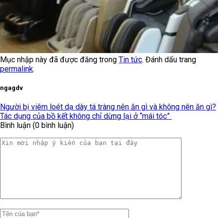
Mục nhập này đã được đăng trong
Tin tức
. Đánh dấu trang
permalink
.
ngagdv
Người bị viêm loét dạ dày tá tràng nên ăn gì và không nên ăn gì?
Tác dụng của bồ kết không chỉ dừng lại ở “mái tóc”
Bình luận (0 bình luận)