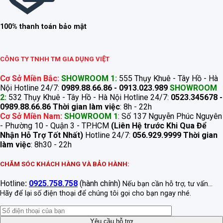
100% thanh toán bảo mật
CÔNG TY TNHH TM GIA DỤNG VIỆT
Cơ Sở Miền Bắc:
SHOWROOM 1:
555 Thụy Khuê - Tây Hồ - Hà
Nội Hotline 24/7:
0989.88.66.86 - 0913.023.989
SHOWROOM
2:
532 Thụy Khuê - Tây Hồ - Hà Nội Hotline 24/7:
0523.345678 -
0989.88.66.86
Thời gian làm việc
: 8h - 22h
Cơ Sở Miền Nam:
SHOWROOM 1
: Số 137 Nguyễn Phúc Nguyên
- Phường 10 - Quận 3 - TP.HCM
(Liên Hệ trước Khi Qua Để
Nhận Hỗ Trợ Tốt Nhất)
Hotline 24/7:
056.929.9999
Thời gian
làm việc
: 8h30 - 22h
CHĂM SÓC KHÁCH HÀNG VÀ BẢO HÀNH:
Hotline
:
0925.758.758
(hành chính)
Nếu bạn cần hỗ trợ, tư vấn...
Hãy để lại số điện thoại để chúng tôi gọi cho bạn ngay nhé.