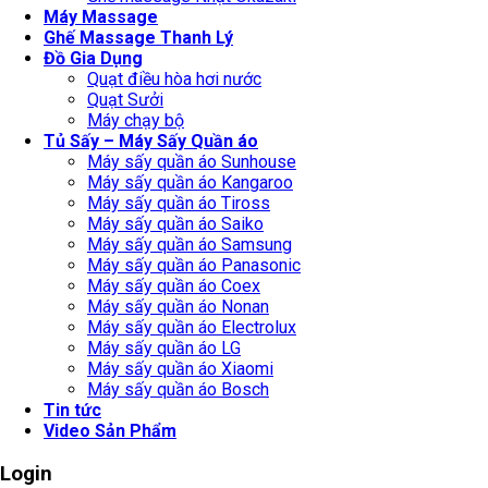
Máy Massage
Ghế Massage Thanh Lý
Đồ Gia Dụng
Quạt điều hòa hơi nước
Quạt Sưởi
Máy chạy bộ
Tủ Sấy – Máy Sấy Quần áo
Máy sấy quần áo Sunhouse
Máy sấy quần áo Kangaroo
Máy sấy quần áo Tiross
Máy sấy quần áo Saiko
Máy sấy quần áo Samsung
Máy sấy quần áo Panasonic
Máy sấy quần áo Coex
Máy sấy quần áo Nonan
Máy sấy quần áo Electrolux
Máy sấy quần áo LG
Máy sấy quần áo Xiaomi
Máy sấy quần áo Bosch
Tin tức
Video Sản Phẩm
Login