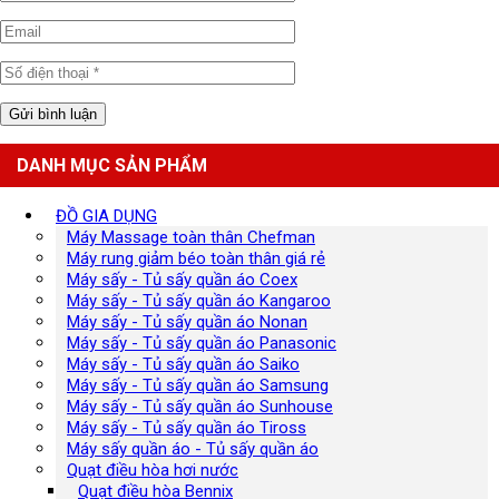
DANH MỤC SẢN PHẨM
ĐỒ GIA DỤNG
Máy Massage toàn thân Chefman
Máy rung giảm béo toàn thân giá rẻ
Máy sấy - Tủ sấy quần áo Coex
Máy sấy - Tủ sấy quần áo Kangaroo
Máy sấy - Tủ sấy quần áo Nonan
Máy sấy - Tủ sấy quần áo Panasonic
Máy sấy - Tủ sấy quần áo Saiko
Máy sấy - Tủ sấy quần áo Samsung
Máy sấy - Tủ sấy quần áo Sunhouse
Máy sấy - Tủ sấy quần áo Tiross
Máy sấy quần áo - Tủ sấy quần áo
Quạt điều hòa hơi nước
Quạt điều hòa Bennix