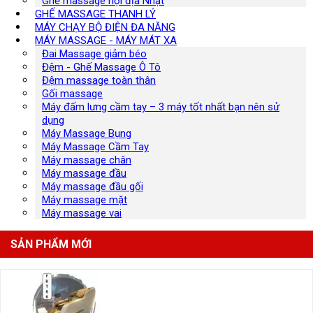
Ghế massage nội địa Nhật
GHẾ MASSAGE THANH LÝ
MÁY CHẠY BỘ ĐIỆN ĐA NĂNG
MÁY MASSAGE - MÁY MÁT XA
Đai Massage giảm béo
Đệm - Ghế Massage Ô Tô
Đệm massage toàn thân
Gối massage
Máy đấm lưng cầm tay – 3 máy tốt nhất bạn nên sử
dụng
Máy Massage Bụng
Máy Massage Cầm Tay
Máy massage chân
Máy massage đầu
Máy massage đầu gối
Máy massage mặt
Máy massage vai
SẢN PHẨM MỚI