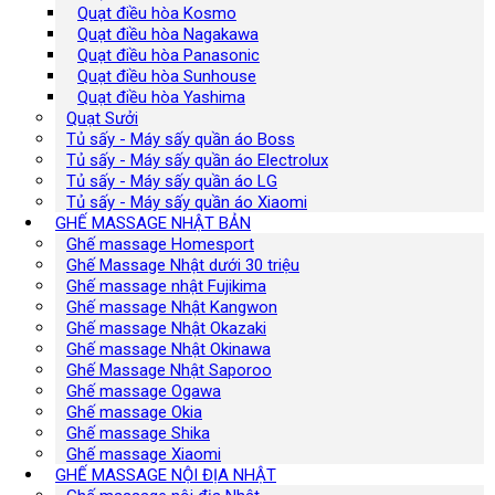
Quạt điều hòa Kosmo
Quạt điều hòa Nagakawa
Quạt điều hòa Panasonic
Quạt điều hòa Sunhouse
Quạt điều hòa Yashima
Quạt Sưởi
Tủ sấy - Máy sấy quần áo Boss
Tủ sấy - Máy sấy quần áo Electrolux
Tủ sấy - Máy sấy quần áo LG
Tủ sấy - Máy sấy quần áo Xiaomi
GHẾ MASSAGE NHẬT BẢN
Ghế massage Homesport
Ghế Massage Nhật dưới 30 triệu
Ghế massage nhật Fujikima
Ghế massage Nhật Kangwon
Ghế massage Nhật Okazaki
Ghế massage Nhật Okinawa
Ghế Massage Nhật Saporoo
Ghế massage Ogawa
Ghế massage Okia
Ghế massage Shika
Ghế massage Xiaomi
GHẾ MASSAGE NỘI ĐỊA NHẬT