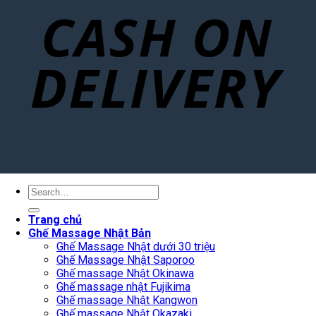
Search
for:
Trang chủ
Ghế Massage Nhật Bản
Ghế Massage Nhật dưới 30 triệu
Ghế Massage Nhật Saporoo
Ghế massage Nhật Okinawa
Ghế massage nhật Fujikima
Ghế massage Nhật Kangwon
Ghế massage Nhật Okazaki