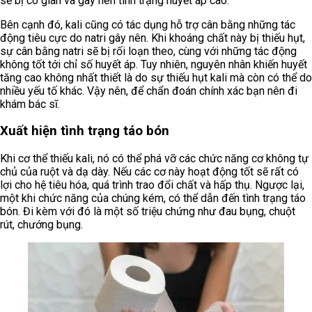
sẽ bị co giãn và gây nên tình trạng huyết áp cao.
Bên cạnh đó, kali cũng có tác dụng hỗ trợ cân bằng những tác
động tiêu cực do natri gây nên. Khi khoáng chất này bị thiếu hụt,
sự cân bằng natri sẽ bị rối loạn theo, cùng với những tác động
không tốt tới chỉ số huyết áp. Tuy nhiên, nguyên nhân khiến huyết
tăng cao không nhất thiết là do sự thiếu hụt kali mà còn có thể do
nhiều yếu tố khác. Vậy nên, để chẩn đoán chính xác bạn nên đi
khám bác sĩ.
Xuất hiện tình trạng táo bón
Khi cơ thể thiếu kali, nó có thể phá vỡ các chức năng cơ không tự
chủ của ruột và dạ dày. Nếu các cơ này hoạt động tốt sẽ rất có
lợi cho hệ tiêu hóa, quá trình trao đổi chất và hấp thụ. Ngược lại,
một khi chức năng của chúng kém, có thể dẫn đến tình trạng táo
bón. Đi kèm với đó là một số triệu chứng như đau bụng, chuột
rút, chướng bụng.